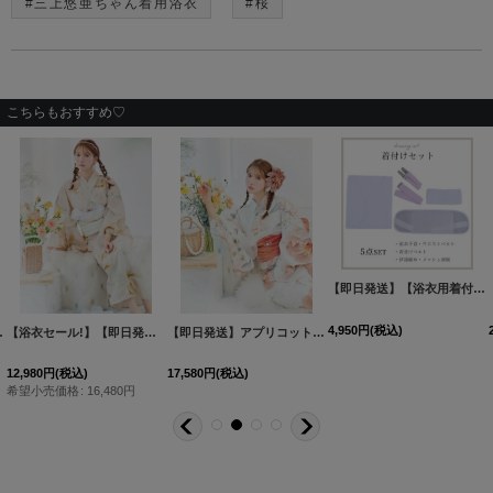
#三上悠亜ちゃん着用浴衣
#桜
こちらもおすすめ♡
【即日発送】【浴衣用着付け5点セット】初めてでも安心♪浴衣を着る時に必要な着付け小物が揃った便利な着付けセット♪[OF04]
4,950
円
(税込)
下駄】[FB02]三上悠亜着用
【浴衣セール!】【即日発送！】クリームイエローピオニー浴衣 【浴衣３点セット 浴衣/帯/下駄】[FB02]三上悠亜着用
[
[
Y-8038-nz-dzi-MI-F-24MY
Y-8057-nz-dzh-MI-F-24MY
【即日発送】アプリコットピンク牡丹浴衣 【浴衣３点セット 浴衣/帯/下駄】[OF04/HC03]三上悠亜着用
]
]
[
Y-8030-nz-dz
12,980
円
(税込)
17,580
円
(税込)
希望小売価格
:
16,480
円