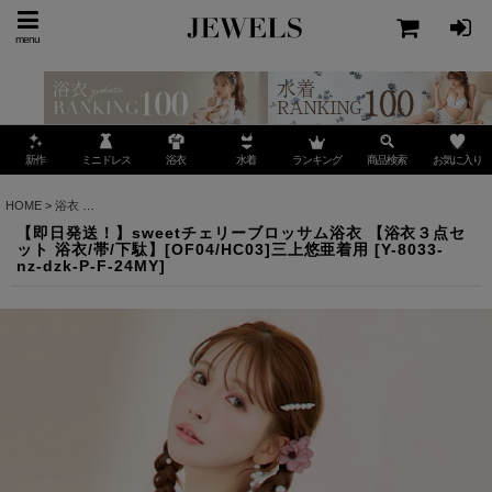
menu
ミニドレス
ランキング
お気に入り
新作
浴衣
水着
商品検索
HOME
>
浴衣
>
【即日発送！】sweetチェリーブロッサム浴衣 【浴衣３点セット 浴衣/帯/下駄
【即日発送！】sweetチェリーブロッサム浴衣 【浴衣３点セ
ット 浴衣/帯/下駄】[OF04/HC03]三上悠亜着用
[
Y-8033-
nz-dzk-P-F-24MY
]