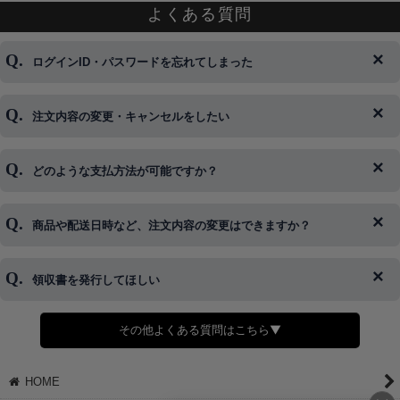
よくある質問
ログインID・パスワードを忘れてしまった
注文内容の変更・キャンセルをしたい
◆下記ページより、ログインIDの変更が可能です。
ログイン情報をお忘れの方はコチラ＞＞
どのような支払方法が可能ですか？
◆即日発送を行なっている関係上、午後以降のご連絡やキャンセル
はご対応できない場合がございます。
ご希望の場合は、お早めにご連絡を頂けますようお願い致します。
商品や配送日時など、注文内容の変更はできますか？
※発送後、発送準備が完了しお手続きが間に合わない場合は変更、
◆代金引換・クレジットカード・携帯キャリア決済・おねだり決
キャンセルをお断りさせて頂くことはがありますのであらかじめご
済・AmazonPayなどがございます。
了承ください。
領収書を発行してほしい
◆商品発送前の変更は承っております。
すでに発送手配済みで、変更処理が間に合わない場合はご容赦くだ
さい。
その他よくある質問はこちら▼
◆領収書はご希望頂いた場合のみ発行しております。
【これからご注文する場合】
HOME
STEP2「お届け先・お支払い」ページにて備考欄に下記の記載をお