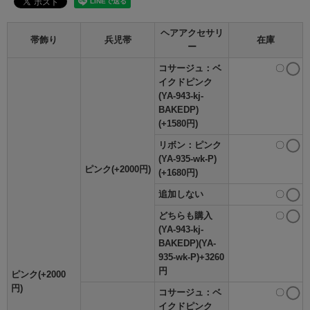
ヘアアクセサリ
帯飾り
兵児帯
在庫
ー
コサージュ：ベ
〇
イクドピンク
(YA-943-kj-
BAKEDP)
(+1580円)
リボン：ピンク
〇
(YA-935-wk-P)
ピンク(+2000円)
(+1680円)
追加しない
〇
どちらも購入
〇
(YA-943-kj-
BAKEDP)(YA-
935-wk-P)+3260
円
ピンク(+2000
円)
コサージュ：ベ
〇
イクドピンク