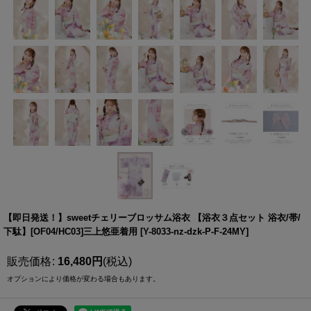
【即日発送！】sweetチェリーブロッサム浴衣 【浴衣３点セット 浴衣/帯/
下駄】[OF04/HC03]三上悠亜着用
[
Y-8033-nz-dzk-P-F-24MY
]
販売価格
:
16,480
円
(税込)
オプションにより価格が変わる場合もあります。