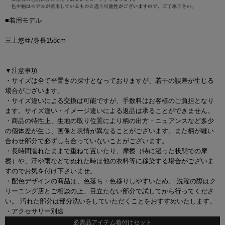
■着用モデル
三上悠亜/身長158cm
▼注意事項
・サイズは全て平置きの採寸となっておりますが、若干の誤差が生じる
場合がございます。
・サイズ違いによる交換は可能ですが、手数料はお客様のご負担となり
ます。サイズ違い・イメージ違いによる返品は承ることができません。
・商品の特性上、生地の取り位置により柄の出方・ニュアンスなど多少
の個体差が生じ、画像と表情が異なることがございます。また柄が縫い
合わせ部分で必ずしも合っていないことがございます。
・長時間濡れたままで重ねて置いたり、摩擦（特に湿った状態での摩
擦）や、汗や雨などでぬれた時は他の衣料等に移染する場合がございま
すのでお気を付け下さいませ。
・配色デザインの商品は、色落ち・色移りしやすいため、 洗濯の際はク
リーニング店とご相談の上、目立たない部分で試してから行ってくださ
い。 汚れた部分は部分洗いをしていただくことをおすすめいたします。
・アクセサリー別途
必需品アイテム着付けセット