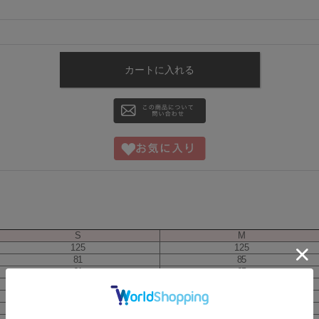
S
M
125
125
81
85
61
65
84
88
-
-
-
-