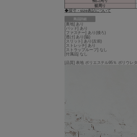
袖口周り
裾周り
◆採寸・size表記について
商品詳細
[裏地] あり
[パッド] あり
[ファスナー] あり(後ろ)
[透け] あり(脇)
[スリット] あり(左前)
[ストレッチ] あり
[ストラップループ] なし
[付属品] なし
[品質] 表地 ポリエステル95％ ポリウレ