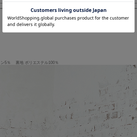
-
-
-
-
タン5％ 裏地 ポリエステル100％