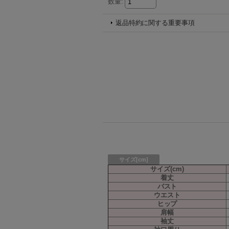
数量
:
返品特約に関する重要事項
サイズ[cm]
サイズ(cm)
着丈
バスト
ウエスト
ヒップ
肩幅
袖丈