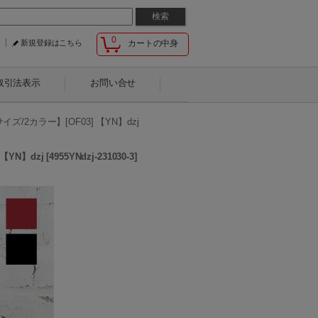
0
新規登録はこちら
カートの中身
取引法表示
お問い合せ
2カラー】[OF03] 【YN】dzj
YN】dzj
[
4955YNdzj-231030-3
]