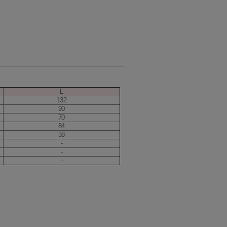
L
132
90
70
84
38
-
-
-