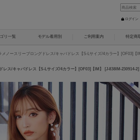
ログイン
ゴリ一覧
モデル着用別
ご利用案内
特定商
メノースリーブロングドレス/キャバドレス【S-Lサイズ/4カラー】[OF03]【I
ス/キャバドレス【S-Lサイズ/4カラー】[OF03]【IM】
[
J-838IM-230914-2
]