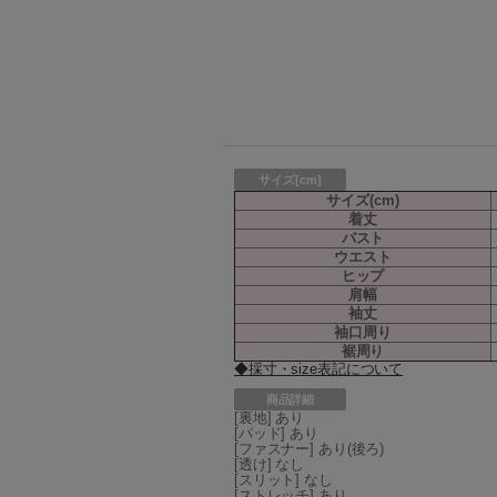
サイズ[cm]
サイズ(cm)
着丈
バスト
ウエスト
ヒップ
肩幅
袖丈
袖口周り
裾周り
◆採寸・size表記について
商品詳細
[裏地] あり
[パッド] あり
[ファスナー] あり(後ろ)
[透け] なし
[スリット] なし
[ストレッチ] あり