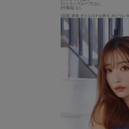
[ストラップループ] なし
[付属品] なし
[品質] 表地 ポリエステル95％ ポリウレ