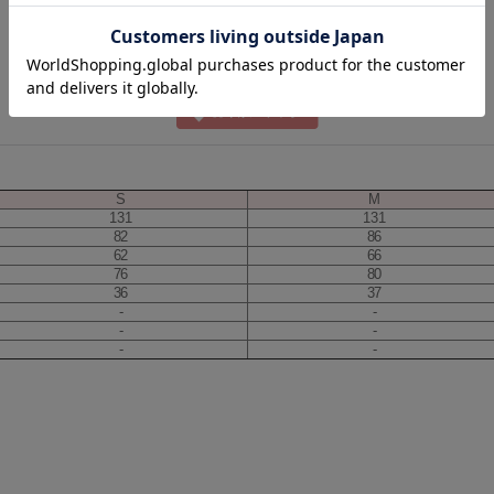
S
M
131
131
82
86
62
66
76
80
36
37
-
-
-
-
-
-