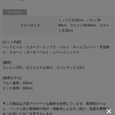
サイズ[cm]
トップス丈32cm、バスト78-
フリーサイズ
86cm、ウエスト58-64cm、スカー
ト丈32cm
[セット内容]
ヘッドピース・スカーフ・トップス・ベルト・ネームプレート・手首飾
り・スカート・ガーターベルト・ニーハイソックス
[素材]
コットン70%、ポリエステル25％、スパンデックス5％
[着用モデル]
ブルー着用：163cm
ピンク着用：166cm
▼この製品は大変デリケートな素材を使用しています。着用時のベル
ト、バックル及び着脱時の時計・指輪等による引っ掛け、強度の摩擦ひ
きつれ等に十分ご注意下さいませ。