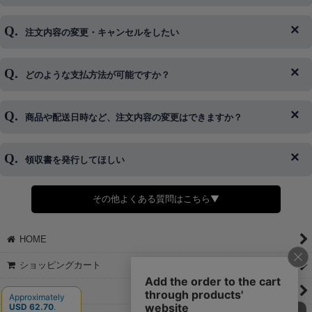
注文内容の変更・キャンセルをしたい
◆下記ページより、ログインIDの変更が可能です。
ログイン情報をお忘れの方はコチラ＞＞
どのような支払方法が可能ですか？
◆即日発送を行なっている関係上、午後以降のご連絡やキャンセル
はご対応できない場合がございます。
ご希望の場合は、お早めにご連絡を頂けますようお願い致します。
商品や配送日時など、注文内容の変更はできますか？
※発送後、発送準備が完了しお手続きが間に合わない場合は変更、
◆代金引換・クレジットカード・携帯キャリア決済・おねだり決
キャンセルをお断りさせて頂くことはがありますのであらかじめご
済・AmazonPayなどがございます。
了承ください。
領収書を発行してほしい
◆商品発送前の変更は承っております。
すでに発送手配済みで、変更処理が間に合わない場合はご容赦くだ
さい。
その他よくある質問はこちら▼
◆領収書はご希望頂いた場合のみ発行しております。
【これからご注文する場合】
HOME
STEP2「お届け先・お支払い」ページにて備考欄に下記の記載をお
願いします。
ショッピングカート
①領収書希望
②宛名（空欄は上様は不可）
マイページ
③但し書き（空欄やお品代は不可）
＞詳細は画像をタップ＜