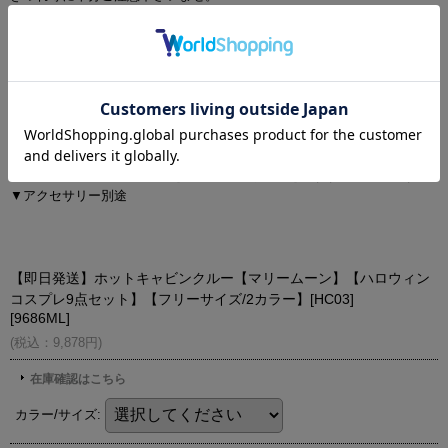
▼商品の特性上、生地の取り位置により柄の出方・ニュアンスなど多少
の個体差が生じ、画像と表情が異なることがございます。また柄が縫い
合わせ部分で必ずしも合っていないことがございます。
▼長時間濡れたままで重ねて置いたり、摩擦（特に湿った状態での摩
擦）や、汗や雨などでぬれた時は他の衣料等に移染する場合がございま
すのでお気を付け下さいませ。
▼配色デザインの商品は、色落ち・色移りしやすいため、 洗濯の際はク
リーニング店とご相談の上、目立たない部分で試してから行ってくださ
い。 汚れた部分は部分洗いをしていただくことをおすすめいたします。
▼アクセサリー別途