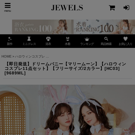
menu
ミニドレス
ランキング
お気に入り
新作
浴衣
水着
商品検索
HOME
>
ハロウィンコスプレ
>
【即日発送】ドリームバニー【マリームーン】【ハロウィンコ
【即日発送】ドリームバニー【マリームーン】【ハロウィン
コスプレ11点セット】【フリーサイズ/2カラー】[HC03]
[
9689ML
]