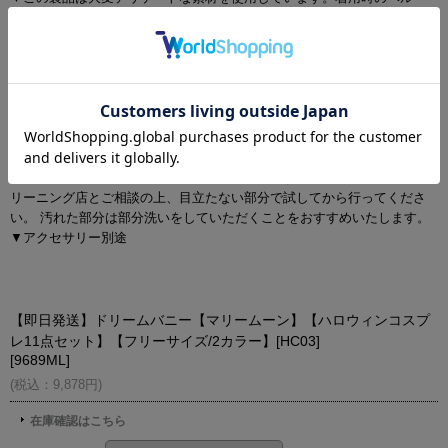
ト、バックル及び着脱時の時計・指輪等による引っ掛け、強度の摩擦ひ
きつれ等に十分ご注意下さいませ。
▼商品の特性上、生地の取り位置により柄の出方・ニュアンスなど多少
の個体差が生じ、画像と表情が異なることがございます。また柄が縫い
合わせ部分で必ずしも合っていないことがございます。
▼長時間濡れたままで重ねて置いたり、摩擦（特に湿った状態での摩
擦）や、汗や雨などでぬれた時は他の衣料等に移染する場合がございま
すのでお気を付け下さいませ。
▼配色デザインの商品は、色落ち・色移りしやすいため、 洗濯の際はク
リーニング店とご相談の上、目立たない部分で試してから行ってくださ
い。 汚れた部分は部分洗いをしていただくことをおすすめいたします。
▼アクセサリー別途