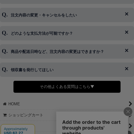
注文内容の変更・キャンセルをしたい
◆下記ページより、ログインIDの変更が可能です。
ログイン情報をお忘れの方はコチラ＞＞
どのような支払方法が可能ですか？
◆即日発送を行なっている関係上、午後以降のご連絡やキャンセル
はご対応できない場合がございます。
ご希望の場合は、お早めにご連絡を頂けますようお願い致します。
商品や配送日時など、注文内容の変更はできますか？
※発送後、発送準備が完了しお手続きが間に合わない場合は変更、
◆代金引換・クレジットカード・携帯キャリア決済・おねだり決
キャンセルをお断りさせて頂くことはがありますのであらかじめご
済・AmazonPayなどがございます。
了承ください。
領収書を発行してほしい
◆商品発送前の変更は承っております。
すでに発送手配済みで、変更処理が間に合わない場合はご容赦くだ
さい。
その他よくある質問はこちら▼
◆領収書はご希望頂いた場合のみ発行しております。
【これからご注文する場合】
HOME
STEP2「お届け先・お支払い」ページにて備考欄に下記の記載をお
願いします。
ショッピングカート
①領収書希望
②宛名（空欄は上様は不可）
マイページ
③但し書き（空欄やお品代は不可）