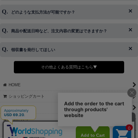
ログイン情報をお忘れの方はコチラ＞＞
どのような支払方法が可能ですか？
◆即日発送を行なっている関係上、午後以降のご連絡やキャンセル
はご対応できない場合がございます。
ご希望の場合は、お早めにご連絡を頂けますようお願い致します。
商品や配送日時など、注文内容の変更はできますか？
※発送後、発送準備が完了しお手続きが間に合わない場合は変更、
◆代金引換・クレジットカード・携帯キャリア決済・おねだり決
キャンセルをお断りさせて頂くことはがありますのであらかじめご
済・AmazonPayなどがございます。
了承ください。
領収書を発行してほしい
◆商品発送前の変更は承っております。
すでに発送手配済みで、変更処理が間に合わない場合はご容赦くだ
さい。
その他よくある質問はこちら▼
◆領収書はご希望頂いた場合のみ発行しております。
【これからご注文する場合】
HOME
STEP2「お届け先・お支払い」ページにて備考欄に下記の記載をお
願いします。
ショッピングカート
①領収書希望
②宛名（空欄は上様は不可）
マイページ
③但し書き（空欄やお品代は不可）
＞詳細は画像をタップ＜
お気に入り
【すでにご注文が完了している場合】
特定商取引法表示
①お電話・メール・LINEにて領収書希望の連絡をお願い致します
②後日、郵送にて領収書を送らせて頂きます。