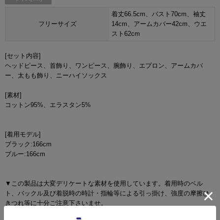
着丈66.5cm、バスト70cm、袖丈
フリーサイズ
14cm、アームカバー42cm、ウエ
スト62cm
[セット内容]
ヘッドピース、首飾り、ワンピース、腕飾り、エプロン、アームカバ
ー、太もも飾り、ニーハイソックス
[素材]
コットン95%、エラスタン5%
[着用モデル]
ブラック:166cm
ブルー:166cm
▼この製品は大変デリケートな素材を使用しています。着用時のベル
ト、バックル及び着脱時の時計・指輪等による引っ掛け、強度の摩擦ひ
きつれ等に十分ご注意下さいませ。
▼商品の特性上、生地の取り位置により柄の出方・ニュアンスなど多少