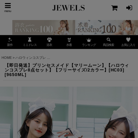
menu
ミニドレス
ランキング
お気に入り
新作
浴衣
水着
商品検索
HOME
>
ハロウィンコスプレ
>
【即日発送】プリンセスメイド【マリームーン】【ハロウィン
【即日発送】プリンセスメイド【マリームーン】【ハロウィ
ンコスプレ8点セット】【フリーサイズ/2カラー】[HC03]
[
9650ML
]