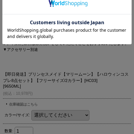
の個体差が生じ、画像と表情が異なることがございます。また柄が縫い
合わせ部分で必ずしも合っていないことがございます。
▼長時間濡れたままで重ねて置いたり、摩擦（特に湿った状態での摩
擦）や、汗や雨などでぬれた時は他の衣料等に移染する場合がございま
すのでお気を付け下さいませ。
▼配色デザインの商品は、色落ち・色移りしやすいため、 洗濯の際はク
リーニング店とご相談の上、目立たない部分で試してから行ってくださ
い。 汚れた部分は部分洗いをしていただくことをおすすめいたします。
▼アクセサリー別途