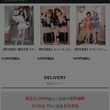
こちらもおすすめ♡
【即日発送】猫耳天使【マリームーン】【ハロウィンコスプレ8点セット】【フリーサイズ/1カラー】[HC03]
【即日発送】ホットキャビンクルー【マリームーン】【ハロウィンコスプレ9点セット】【フリーサイズ/2カラー】[HC03]
【即日発送】ロマンスジッパーチャイナ【マリームーン】【ハロウィンコスプレ6点セット】【フリーサイズ/2カラー】[HC03]
11,880
円
(税込)
9,878
円
(税込)
9,878
円
(税込)
DELIVERY
配送について
税込11,000
送料無料
円以上ご注文で
15:00まで
当日発送
のご注文