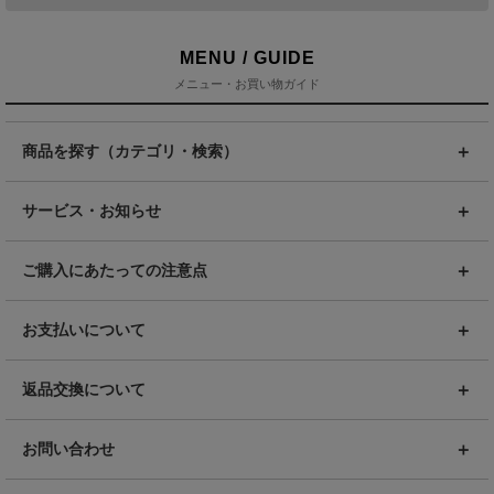
MENU / GUIDE
メニュー・お買い物ガイド
商品を探す（カテゴリ・検索）
サービス・お知らせ
ご購入にあたっての注意点
お支払いについて
返品交換について
お問い合わせ