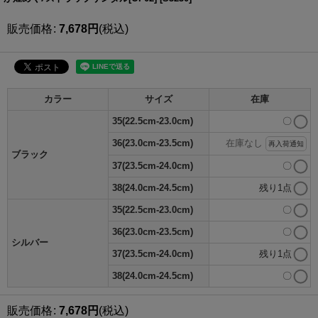
販売価格
:
7,678
円
(税込)
カラー
サイズ
在庫
35(22.5cm-23.0cm)
〇
36(23.0cm-23.5cm)
在庫なし
再入荷通知
ブラック
37(23.5cm-24.0cm)
〇
38(24.0cm-24.5cm)
残り1点
35(22.5cm-23.0cm)
〇
36(23.0cm-23.5cm)
〇
シルバー
37(23.5cm-24.0cm)
残り1点
38(24.0cm-24.5cm)
〇
販売価格
:
7,678
円
(税込)