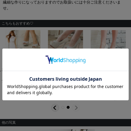
繊細な作りになっておりますのでお取扱いには十分ご注意くださいま
せ。
こちらもおすすめ♡
4cmヒールオープントゥパンプス[OF02]
再入荷!【5サイズ/4カラー】敷き詰められた輝くストーンが豪華に煌めく♪☆4色展開の12cmヒールオープントゥパンプス[OF02]
[
S3220-4
]
7,678
円
(税込)
[
S816006
]
再入荷!ビジューオープントゥプラットフォームパンプス【34-40サイズ/2カラー】[OF02]
再入荷!フロントジュエリーレースパンプス【35-38サイズ/2カラー】[OF02]
7,678
円
(税込)
7,678
円
(税込)
1
件
1
件
他の写真