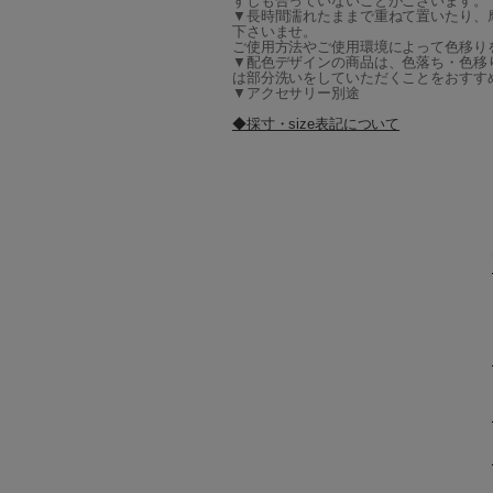
ずしも合っていないことがございます。
▼長時間濡れたままで重ねて置いたり、
下さいませ。
ご使用方法やご使用環境によって色移り
▼配色デザインの商品は、色落ち・色移
は部分洗いをしていただくことをおすす
▼アクセサリー別途
◆採寸・size表記について