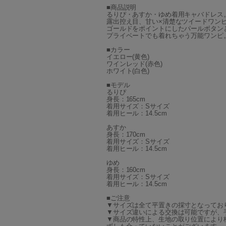
■商品説明
るりぴ・あすか・ゆめ着用キャバドレス
露出控え目、甘い×清楚なツイードワン
ゴールドをポイントにしたパールボタン
プライベートでも着れちゃう万能ワンピ
■カラー
イエロー(黄色)
ワインレッド(赤色)
ホワイト(白色)
■モデル
るりぴ
身長：165cm
着用サイズ：Sサイズ
着用ヒール：14.5cm
あすか
身長：170cm
着用サイズ：Sサイズ
着用ヒール：14.5cm
ゆめ
身長：160cm
着用サイズ：Sサイズ
着用ヒール：14.5cm
■ご注意
▼サイズは全て平置きの採寸となってお
▼サイズ違いによる交換は可能ですが、
▼商品の特性上、生地の取り位置により