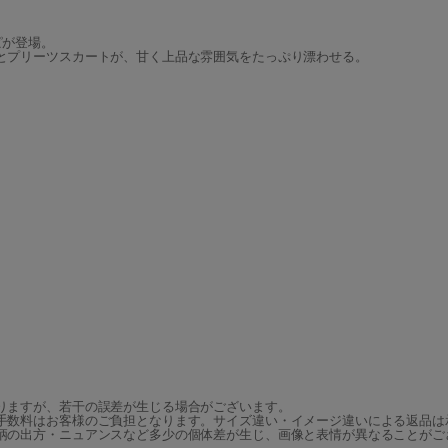
。
ピが登場。
とプリーツスカートが、甘く上品な雰囲気をたっぷり漂わせる。
。
りますが、若干の誤差が生じる場合がございます。
手数料はお客様のご負担となります。サイズ違い・イメージ違いによる返品は
柄の出方・ニュアンスなど多少の個体差が生じ、画像と表情が異なることがご