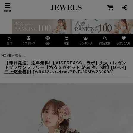
menu
ミニドレス
ランキング
お気に入り
新作
浴衣
水着
商品検索
HOME
>
浴衣
>
【即日発送】送料無料!【MISTREASSコラボ】大人エレガントブラウンフラ
【即日発送】送料無料!【MISTREASSコラボ】大人エレガン
トブラウンフラワー【浴衣３点セット 浴衣/帯/下駄】[OF04]
三上悠亜着用
[
Y-9442-nz-dzm-BR-F-26MY-260608
]