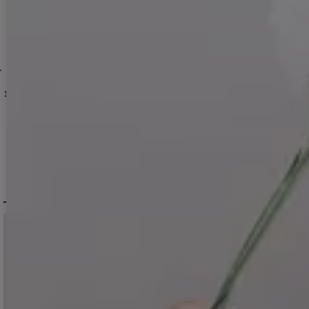
駄】[OF04]三上悠亜着用
[
Y-9441-nz-dzm-GYGE-F-26MY-260608
【即日発送】モカブラウンアンティークブーケ浴衣【浴衣３点セット 浴衣/帯/下駄】[OF04]三上悠亜着用
[
Y-9270-nz-dzc-P-F-25MY
]
【即日発送】送料無料！ソフトピンクブロッサム浴衣【浴衣３点セット 浴衣/帯/下駄】[OF04]三上悠亜着用
]
[
Y-9269-nz-dzn-P-F
[
Y-9301-kj-BR
【即日発送】パステルミックス×ホワイト浴衣【浴衣３点セット 浴衣/帯/下駄】[OF04]三上悠亜着用
14,960
円
(税込)
15,950
円
(税込)
14,960
円
(税込)
DELIVERY
配送について
税込11,000
送料無料
円以上ご注文で
15:00まで
当日発送
のご注文
※日曜祝日は除く。15時以降は翌営業日発送となります。
＞ 地域別の配達日数目安・詳細はこちら