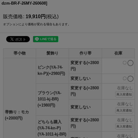
dzm-BR-F-26MY-260608
]
販売価格
:
19,910
円
(税込)
オプションにより価格が変わる場合もあります。
帯小物
髪飾り
作り帯
在庫
変更する(+2800
〇
ピンク(YA-74-
円)
kn-P)(+2980円)
変更しない
〇
変更する(+2800
在庫なし
ブラウン(YA-
円)
再入荷通知
1011-kj-BR)
在庫なし
(+1980円)
変更しない
再入荷通知
帯飾り：モカ
(+2000円)
変更する(+2800
在庫なし
どちらも購入
円)
再入荷通知
(YA-74-kn-P)
(YA-1011-kj-BR)
在庫なし