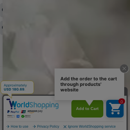
ご希望の場合は、お早めにご連絡を頂けますようお願い致します。
商品や配送日時など、注文内容の変更はできますか？
※発送後、発送準備が完了しお手続きが間に合わない場合は変更、
◆代金引換・クレジットカード・携帯キャリア決済・おねだり決
キャンセルをお断りさせて頂くことはがありますのであらかじめご
済・AmazonPayなどがございます。
了承ください。
領収書を発行してほしい
◆商品発送前の変更は承っております。
すでに発送手配済みで、変更処理が間に合わない場合はご容赦くだ
さい。
その他よくある質問はこちら▼
◆領収書はご希望頂いた場合のみ発行しております。
【これからご注文する場合】
HOME
STEP2「お届け先・お支払い」ページにて備考欄に下記の記載をお
願いします。
ショッピングカート
①領収書希望
②宛名（空欄は上様は不可）
マイページ
③但し書き（空欄やお品代は不可）
＞詳細は画像をタップ＜
お気に入り
【すでにご注文が完了している場合】
特定商取引法表示
①お電話・メール・LINEにて領収書希望の連絡をお願い致します
②後日、郵送にて領収書を送らせて頂きます。
ご利用案内
【マイページから発行する場合】
お問い合せ
①マイページから購入履歴→購入内容→領収書発行を選択。