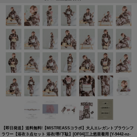
【即日発送】送料無料!【MISTREASSコラボ】大人エレガントブラウンフ
ラワー【浴衣３点セット 浴衣/帯/下駄】[OF04]三上悠亜着用
[
Y-9442-nz-