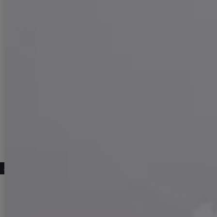
#ITEM KEYWORD
#浴衣全商品一覧
#女性(レディース)浴衣一覧
#オリジナル浴衣
#モカ・ブラウン系
#三上悠亜ちゃん着用浴衣
#大人綺麗系
#花柄
こちらもおすすめ♡