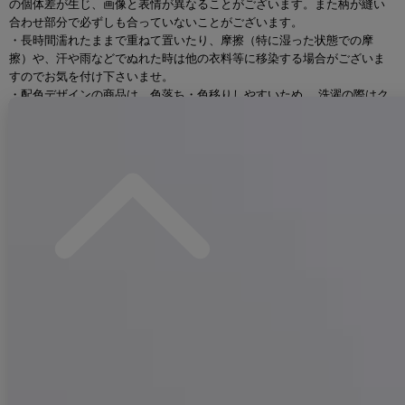
の個体差が生じ、画像と表情が異なることがございます。また柄が縫い
合わせ部分で必ずしも合っていないことがございます。
・長時間濡れたままで重ねて置いたり、摩擦（特に湿った状態での摩
擦）や、汗や雨などでぬれた時は他の衣料等に移染する場合がございま
すのでお気を付け下さいませ。
・配色デザインの商品は、色落ち・色移りしやすいため、 洗濯の際はク
リーニング店とご相談の上、目立たない部分で試してから行ってくださ
い。 汚れた部分は部分洗いをしていただくことをおすすめいたします。
・アクセサリー別途
■コーディネートアイテム品番
OBI-hira-100-ok-10-PxCM/HIMO-900-yn-7-MOC/HEKO-800-sb-12-
DusP/YA-74-kn-P/YA-1011-kj-BR/GETA-01-kj-5-MOC
必需品アイテム着付けセット
着付けセットはこちら