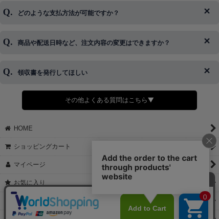
ログイン情報をお忘れの方はコチラ＞＞
どのような支払方法が可能ですか？
◆即日発送を行なっている関係上、午後以降のご連絡やキャンセル
はご対応できない場合がございます。
ご希望の場合は、お早めにご連絡を頂けますようお願い致します。
商品や配送日時など、注文内容の変更はできますか？
※発送後、発送準備が完了しお手続きが間に合わない場合は変更、
◆代金引換・クレジットカード・携帯キャリア決済・おねだり決
キャンセルをお断りさせて頂くことはがありますのであらかじめご
済・AmazonPayなどがございます。
了承ください。
領収書を発行してほしい
◆商品発送前の変更は承っております。
すでに発送手配済みで、変更処理が間に合わない場合はご容赦くだ
さい。
その他よくある質問はこちら▼
◆領収書はご希望頂いた場合のみ発行しております。
【これからご注文する場合】
HOME
STEP2「お届け先・お支払い」ページにて備考欄に下記の記載をお
願いします。
ショッピングカート
①領収書希望
②宛名（空欄は上様は不可）
マイページ
③但し書き（空欄やお品代は不可）
＞詳細は画像をタップ＜
お気に入り
【すでにご注文が完了している場合】
特定商取引法表示
①お電話・メール・LINEにて領収書希望の連絡をお願い致します
②後日、郵送にて領収書を送らせて頂きます。
ご利用案内