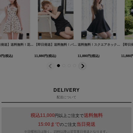
【即日発送】送料無料！花柄/リボン/キャミソール/フレアー/カットアウト/シフォン/ミニドレス/キャバドレス【XS-Lサイズ/2カラー】[OF03]【YN】dzmvSK【一部予約商品/9月上旬-9月中旬発送予定】
【即日発送】送料無料！パフスリーブ/半袖/ビジュー/ストレッチ/マーメイド/ミニドレス/キャバドレス【XS-Mサイズ/2カラー】[OF01]【SB】dzwBF
送料無料！スクエアネック/キャミソール/ビジュー/フレア/スーツ生地/無地/ミニドレス/キャバドレス【S-Lサイズ/2カラー】[OF03]【YN】dzyyIA
12,650
円
(税込)
11,880
円
(税込)
11,880
円
(税込)
DELIVERY
配送について
税込11,000
送料無料
円以上ご注文で
15:00まで
当日発送
のご注文
※日曜祝日は除く。15時以降は翌営業日発送となります。