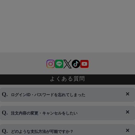
よくある質問
ログインID・パスワードを忘れてしまった
注文内容の変更・キャンセルをしたい
◆下記ページより、ログインIDの変更が可能です。
ログイン情報をお忘れの方はコチラ＞＞
どのような支払方法が可能ですか？
◆即日発送を行なっている関係上、午後以降のご連絡やキャンセル