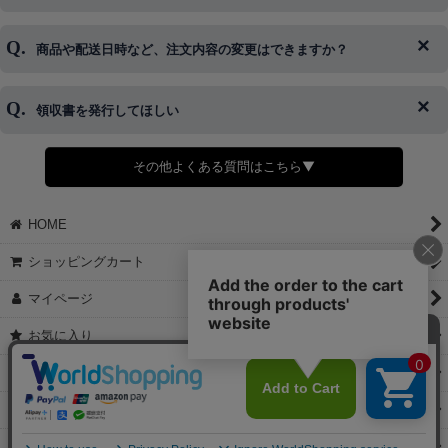
はご対応できない場合がございます。
ご希望の場合は、お早めにご連絡を頂けますようお願い致します。
商品や配送日時など、注文内容の変更はできますか？
※発送後、発送準備が完了しお手続きが間に合わない場合は変更、
◆代金引換・クレジットカード・携帯キャリア決済・おねだり決
キャンセルをお断りさせて頂くことはがありますのであらかじめご
済・AmazonPayなどがございます。
了承ください。
領収書を発行してほしい
◆商品発送前の変更は承っております。
すでに発送手配済みで、変更処理が間に合わない場合はご容赦くだ
さい。
その他よくある質問はこちら▼
◆領収書はご希望頂いた場合のみ発行しております。
【これからご注文する場合】
HOME
STEP2「お届け先・お支払い」ページにて備考欄に下記の記載をお
願いします。
ショッピングカート
①領収書希望
②宛名（空欄は上様は不可）
マイページ
③但し書き（空欄やお品代は不可）
＞詳細は画像をタップ＜
お気に入り
【すでにご注文が完了している場合】
特定商取引法表示
①お電話・メール・LINEにて領収書希望の連絡をお願い致します
②後日、郵送にて領収書を送らせて頂きます。
ご利用案内
【マイページから発行する場合】
お問い合せ