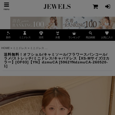
menu
ミニドレス
ランキング
お気に入り
新作
浴衣
水着
商品検索
HOME
>
ミニドレス
>
ミニドレス
>
送料無料！オフショル/キャミソール/フラワースパンコール
送料無料！オフショル/キャミソール/フラワースパンコール/
ラメ/ストレッチ/ミニドレス/キャバドレス【XS-Mサイズ/2カ
ラー】[OF03]【YN】dzmuCA
[
5962YNdzmuCA-260520-
1
]