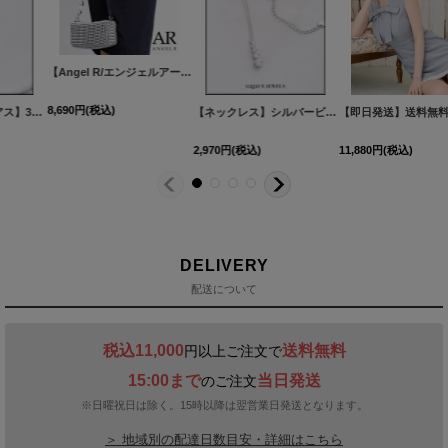
【Angel R/エンジェルアール】ラインストーンハンドバッグ【Fサイズ/1カラー】[OF02]
8,690
円
(税込)
【アクセサリー/ピアス】3連ビジューピアス【Fサイズ/1カラー】[OF02]
[
PI172-260515-
【ネックレス】シルバービジュースマートネックレス【1カラー】[OF02]
4,840
円
(税込)
2,970
円
(税込)
DELIVERY
配送について
税込11,000
送料無料
円以上ご注文で
15:00まで
当日発送
のご注文
※日曜祝日は除く。15時以降は翌営業日発送となります。
＞ 地域別の配達日数目安・詳細はこちら