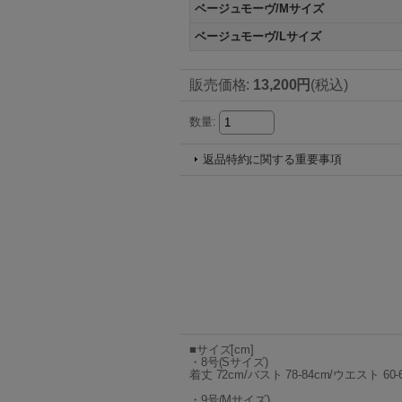
ベージュモーヴ/Mサイズ
ベージュモーヴ/Lサイズ
販売価格
:
13,200円
(税込)
数量
:
返品特約に関する重要事項
■サイズ[cm]
・8号(Sサイズ)
着丈 72cm/バスト 78-84cm/ウエスト 60-
・9号(Mサイズ)