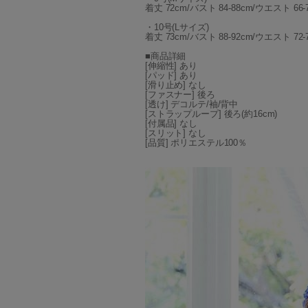
着丈 72cm/バスト 84-88cm/ウエスト 66-
・10号(Lサイズ)
着丈 73cm/バスト 88-92cm/ウエスト 72-
■商品詳細
[伸縮性] あり
[パッド] あり
[滑り止め] なし
[ファスナー] 後ろ
[透け] デコルテ/袖/背中
[ストラップループ] 後ろ(約16cm)
[付属品] なし
[スリット] なし
[品質] ポリエステル100％