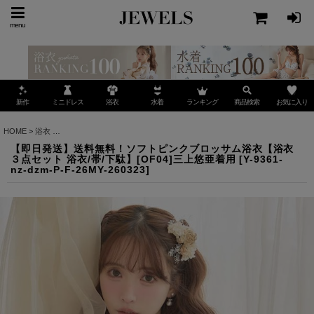
menu
ミニドレス
ランキング
お気に入り
新作
浴衣
水着
商品検索
HOME
>
浴衣
>
【即日発送】送料無料！ソフトピンクブロッサム浴衣【浴衣３点セット 浴衣/
【即日発送】送料無料！ソフトピンクブロッサム浴衣【浴衣
３点セット 浴衣/帯/下駄】[OF04]三上悠亜着用
[
Y-9361-
nz-dzm-P-F-26MY-260323
]