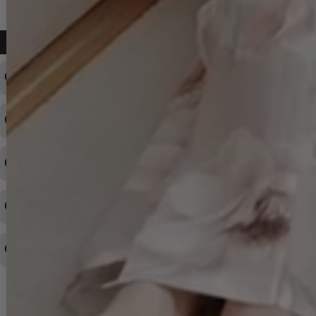
よくある質問
ログインID・パスワードを忘れてしまった
注文内容の変更・キャンセルをしたい
◆下記ページより、ログインIDの変更が可能です。
ログイン情報をお忘れの方はコチラ＞＞
どのような支払方法が可能ですか？
◆即日発送を行なっている関係上、午後以降のご連絡やキャンセル
はご対応できない場合がございます。
ご希望の場合は、お早めにご連絡を頂けますようお願い致します。
商品や配送日時など、注文内容の変更はできますか？
※発送後、発送準備が完了しお手続きが間に合わない場合は変更、
◆代金引換・クレジットカード・携帯キャリア決済・おねだり決
キャンセルをお断りさせて頂くことはがありますのであらかじめご
済・AmazonPayなどがございます。
了承ください。
領収書を発行してほしい
◆商品発送前の変更は承っております。
すでに発送手配済みで、変更処理が間に合わない場合はご容赦くだ
さい。
その他よくある質問はこちら▼
◆領収書はご希望頂いた場合のみ発行しております。