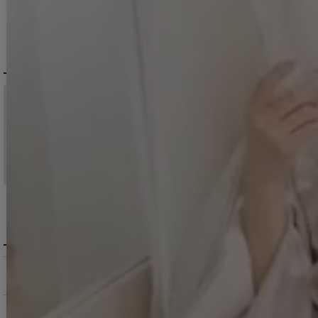
DELIVERY
配送について
税込11,000
送料無料
円以上ご注文で
15:00まで
当日発送
のご注文
※日曜祝日は除く。15時以降は翌営業日発送となります。
＞ 地域別の配達日数目安・詳細はこちら
MENU / GUIDE
メニュー・お買い物ガイド
商品を探す（カテゴリ・検索）
サービス・お知らせ