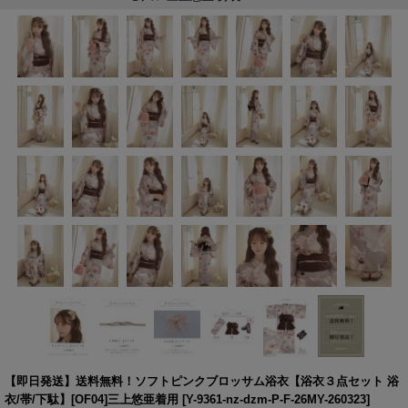
【即日発送】送料無料！ソフトピンクブロッサム浴衣【浴衣３点セット 浴
衣/帯/下駄】[OF04]三上悠亜着用
[
Y-9361-nz-dzm-P-F-26MY-260323
]