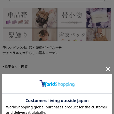
優しいピンク地に咲く花柄が上品な一枚
ナチュラルで女性らしい浴衣コーデに
■基本セット内容
浴衣 / 帯 / 下駄
■オプションアイテム
飾り紐 / 兵児帯 / コサージュ
■サイズ詳細