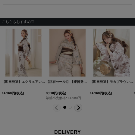
こちらもおすすめ♡
【即日発送】エクリュアンティークローズ浴衣【浴衣３点セット 浴衣/帯/下駄】[OF04]Y-9303-kj-BR-F-26AS-260312
【浴衣セール!】【即日発送】ヘルシーリーフ柄ベージュ浴衣 【浴衣３点セット 浴衣/帯/下駄】[OF04/HC03]Y-8032-nz-dzh-BE-F-26AS-260312
【即日発送】モカブラウンアンティークブーケ浴衣【浴衣３点セット 浴衣/帯/下駄】[OF04]三上悠亜着用
14,960
円
(税込)
8,910
円
(税込)
14,960
円
(税込)
希望小売価格
:
14,980
円
DELIVERY