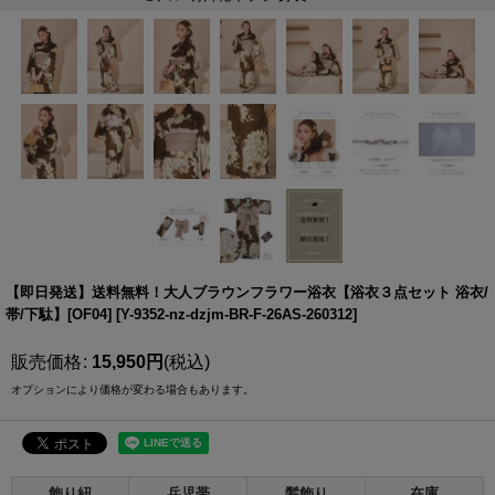
【即日発送】送料無料！大人ブラウンフラワー浴衣【浴衣３点セット 浴衣/
帯/下駄】[OF04]
[
Y-9352-nz-dzjm-BR-F-26AS-260312
]
販売価格
:
15,950
円
(税込)
オプションにより価格が変わる場合もあります。
飾り紐
兵児帯
髪飾り
在庫