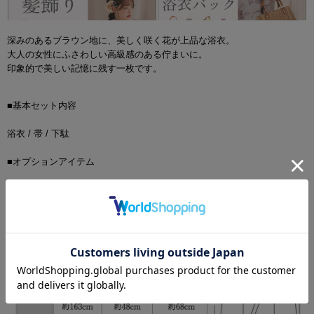
深みのあるブラウン地に、美しく咲く花が上品な浴衣。
大人の女性にふさわしい高級感のある佇まいに。
印象的で美しい記憶に残す一枚です。
■基本セット内容
浴衣 / 帯 / 下駄
■オプションアイテム
飾り紐 / 兵児帯 / コサージュ
■サイズ詳細