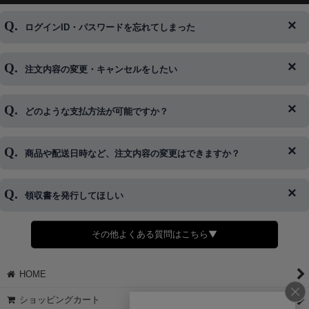
ログインID・パスワードを忘れてしまった
注文内容の変更・キャンセルをしたい
◆下記ページより、ログインIDの変更が可能です。
ログイン情報をお忘れの方はコチラ＞＞
どのような支払方法が可能ですか？
◆即日発送を行なっている関係上、午後以降のご連絡やキャンセル
はご対応できない場合がございます。
ご希望の場合は、お早めにご連絡を頂けますようお願い致します。
商品や配送日時など、注文内容の変更はできますか？
※発送後、発送準備が完了しお手続きが間に合わない場合は変更、
◆代金引換・クレジットカード・携帯キャリア決済・おねだり決
キャンセルをお断りさせて頂くことはがありますのであらかじめご
済・AmazonPayなどがございます。
了承ください。
領収書を発行してほしい
◆商品発送前の変更は承っております。
すでに発送手配済みで、変更処理が間に合わない場合はご容赦くだ
さい。
その他よくある質問はこちら▼
◆領収書はご希望頂いた場合のみ発行しております。
【これからご注文する場合】
HOME
STEP2「お届け先・お支払い」ページにて備考欄に下記の記載をお
願いします。
ショッピングカート