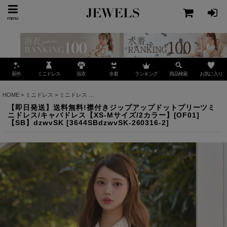
menu
ミニドレス
ランキング
お気に入り
新作
浴衣
水着
商品検索
HOME
>
ミニドレス
>
ミニドレス
>
【即日発送】送料無料!襟付きジップアップドットプリーツミ
【即日発送】送料無料!襟付きジップアップドットプリーツミ
ニドレス/キャバドレス【XS-Mサイズ/2カラー】[OF01]
【SB】dzwvSK
[
3644SBdzwvSK-260316-2
]