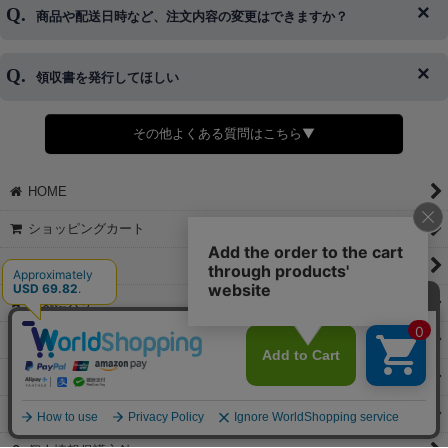
ご希望の場合は、お早めにご連絡を頂けますようお願い致します。
商品や配送日時など、注文内容の変更はできますか？
※発送後、発送準備が完了しお手続きが間に合わない場合は変更、
◆代金引換・クレジットカード・携帯キャリア決済・おねだり決
キャンセルをお断りさせて頂くことはがありますのであらかじめご
済・AmazonPayなどがございます。
了承ください。
領収書を発行してほしい
◆商品発送前の変更は承っております。
すでに発送手配済みで、変更処理が間に合わない場合はご容赦くだ
さい。
その他よくある質問はこちら▼
◆領収書はご希望頂いた場合のみ発行しております。
【これからご注文する場合】
HOME
STEP2「お届け先・お支払い」ページにて備考欄に下記の記載をお
願いします。
ショッピングカート
①領収書希望
②宛名（空欄は上様は不可）
マイページ
③但し書き（空欄やお品代は不可）
＞詳細は画像をタップ＜
お気に入り
【すでにご注文が完了している場合】
特定商取引法表示
①お電話・メール・LINEにて領収書希望の連絡をお願い致します
②後日、郵送にて領収書を送らせて頂きます。
ご利用案内
【マイページから発行する場合】
お問い合せ
①マイページから購入履歴→購入内容→領収書発行を選択。
②後日、郵送にて領収書を送らせて頂きます。