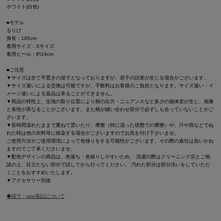
ホワイト(白色)
■モデル
るりぴ
身長：165cm
着用サイズ：Sサイズ
着用ヒール：約14cm
■ご注意
▼サイズは全て平置きの採寸となっておりますが、若干の誤差が生じる場合がございます。
▼サイズ違いによる交換は可能ですが、手数料はお客様のご負担となります。サイズ違い・イ
メージ違いによる返品は承ることができません。
▼商品の特性上、生地の取り位置により柄の出方・ニュアンスなど多少の個体差が生じ、画像
と表情が異なることがございます。また柄が縫い合わせ部分で必ずしも合っていないことがご
ざいます。
▼長時間濡れたままで重ねて置いたり、摩擦（特に湿った状態での摩擦）や、汗や雨などでぬ
れた時は他の衣料等に移染する場合がございますのでお気を付け下さいませ。
ご使用方法やご使用環境によって色移りをする可能性がございます。その際の責任は負いかね
ますのでご了承くださいませ。
▼配色デザインの商品は、色落ち・色移りしやすいため、 洗濯の際はクリーニング店とご相
談の上、目立たない部分で試してから行ってください。 汚れた部分は部分洗いをしていただ
くことをおすすめいたします。
▼アクセサリー別途
◆採寸・size表記について