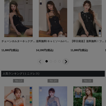
チェーンホルターネックデニムセットアップミニドレス/キャバドレス【XS-Lサイズ/1カラー】[OF03]【YN】dzjuAG
送料無料!キャミソール/パイピング/リボンチョーカー/Aライン/小花柄/デニム/バイカラー/セットアップ/ミニドレス/キャバドレス【XS-Mサイズ/2カラー】[OF03]【YN】dzwvAG【一部予約商品/9月上旬発送予定】
【即日発送】送料無料！フロントジップ/ノースリーブ/フラワースパンコール/ビジュー/ツイード/プリーツ/Aライン/ミニドレス/キャバドレス【XS-XLサイズ/4カラー】[OF01] 【SB】dzwvBF
11,880
円
(税込)
14,190
円
(税込)
11,880
円
(税込)
人気ランキング (ミニドレス)
No.13
No.14
No.15