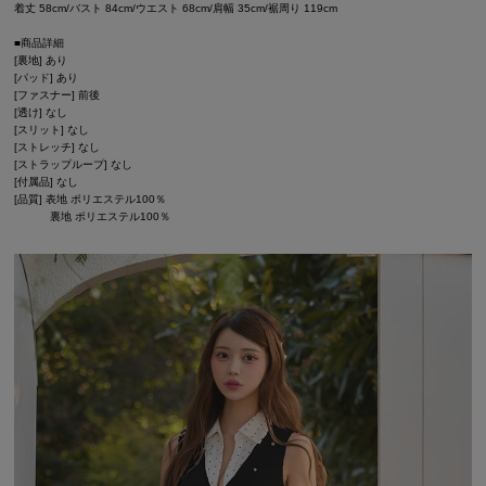
着丈 58cm/バスト 84cm/ウエスト 68cm/肩幅 35cm/裾周り 119cm
■商品詳細
[裏地] あり
[パッド] あり
[ファスナー] 前後
[透け] なし
[スリット] なし
[ストレッチ] なし
[ストラップループ] なし
[付属品] なし
[品質] 表地 ポリエステル100％
裏地 ポリエステル100％