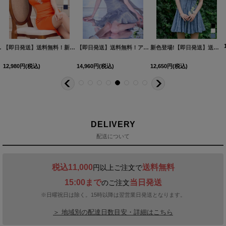
2YNdzwuAGO-260706-1
XS-Mサイズ/2カラー】[OF01]【SB】IA
[
3740SBdzmvSK-260721-1
]
【即日発送】送料無料！新色登場！ビジューキャミソールミニドレス/キャバドレス 【XS-Mサイズ / 10カラー】[OF03-X] 【YN】dzw
]
[
3761SBdzquAGO-260706-2
【即日発送】送料無料！アメスリ/ビジュー/シアー/シフォン/チュール/ティアード/フレア/ミニドレス/キャバドレス【XS-Mサイズ/2カラー】[OF03]【YN】dzwuBF
]
新色登場!【即日発送】送料無料!バックレースアップ/リボン/キャミソール/フレア/ミニドレス/キャバドレス【XS-Sサイズ/3カラー】[OF03]【YN】dzjvBF【一部予約商品/9月上旬発送予定】
12,980
円
(税込)
14,960
円
(税込)
12,650
円
(税込)
DELIVERY
配送について
税込11,000
送料無料
円以上ご注文で
15:00まで
当日発送
のご注文
※日曜祝日は除く。15時以降は翌営業日発送となります。
＞ 地域別の配達日数目安・詳細はこちら