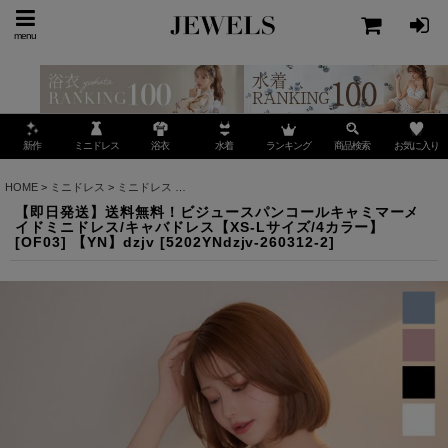
menu
ミニドレス
ランキング
お気に入り
新作
浴衣
水着
商品検索
HOME
>
ミニドレス
>
ミニドレス
>
【即日発送】送料無料！ビジュースパンコールキャミマーメイ
【即日発送】送料無料！ビジュースパンコールキャミマーメ
イドミニドレス/キャバドレス【XS-Lサイズ/4カラー】
[OF03] 【YN】dzjv
[
5202YNdzjv-260312-2
]