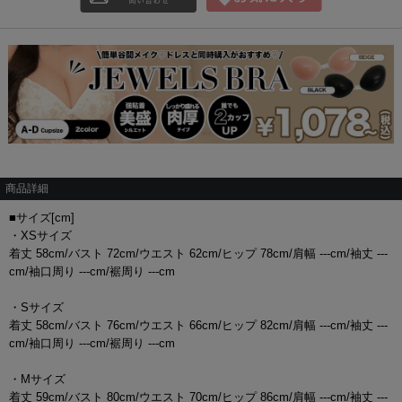
商品詳細
■サイズ[cm]
・XSサイズ
着丈 58cm/バスト 72cm/ウエスト 62cm/ヒップ 78cm/肩幅 ---cm/袖丈 ---
cm/袖口周り ---cm/裾周り ---cm
・Sサイズ
着丈 58cm/バスト 76cm/ウエスト 66cm/ヒップ 82cm/肩幅 ---cm/袖丈 ---
cm/袖口周り ---cm/裾周り ---cm
・Mサイズ
着丈 59cm/バスト 80cm/ウエスト 70cm/ヒップ 86cm/肩幅 ---cm/袖丈 ---