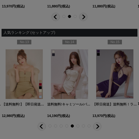
13,970
円
(税込)
11,880
円
(税込)
11,880
円
(税込)
人気ランキング (セットアップ)
No.13
No.14
No.15
AG-260801-1-CC
-XLサイズ/4カラー】[OF01]【SB】dzquAG
]
【送料無料!】【即日発送】新色登場!リボンチェーンツイードセットアップキャミドレス/キャバドレス【XS-Lサイズ/6カラー】[OF03] 【YN】dzw
[
6013YNdzjvBF-260708-1-CC
[
AG5423YNdzwg-250825-2
送料無料!キャミソール/パイピング/リボンチョーカー/Aライン/小花柄/デニム/バイカラー/セットアップ/ミニドレス/キャバドレス【XS-Mサイズ/2カラー】[OF03]【YN】dzwvAG【一部予約商品/9月上旬発送予定】
]
[
5847YNdzwvAG
]
【即日発送】送料無料！ラメホルターネックスリットタイトミニドレス/キャバドレス【XS-Mサイズ/2カラー】[OF03]【YN】dzcv
12,980
円
(税込)
14,190
円
(税込)
13,970
円
(税込)