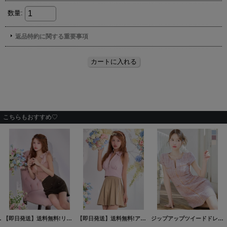
こちらもおすすめ♡
カラー】[OF03]【YN】dzqvBF
【即日発送】送料無料!リボンショルダー/ノースリーブ/フロントジップ/バイカラー/ビジュー/Aライン/セットアップ/ミニドレス/キャバドレス【XS-Lサイズ/2カラー】[OF03]【YN】dzweBF
【即日発送】送料無料!アメスリ/ノースリーブ/襟付き/谷間見せ/プリーツ/セットアップ/ミニドレス/キャバドレス【XS-Lサイズ/2カラー】[OF01]【SB】dzwvAG
[
5838YNdzm
[
5840YNdz
ジップアップツイードドレス/キャバドレス【XS-XLサイズ/4カラー】[OF01]【SB】dzcu