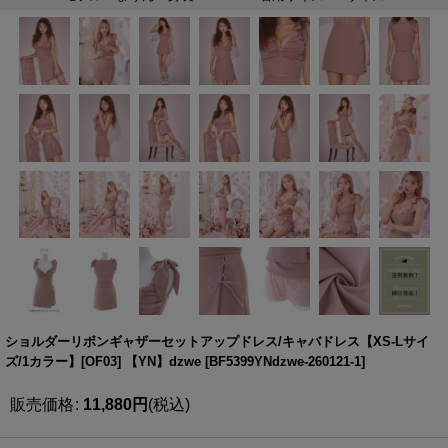
ショルダーリボンギャザーセットアップドレス/キャバドレス【XS-Lサイ
ズ/1カラー】[OF03] 【YN】dzwe
[
BF5399YNdzwe-260121-1
]
販売価格
:
11,880
円
(税込)