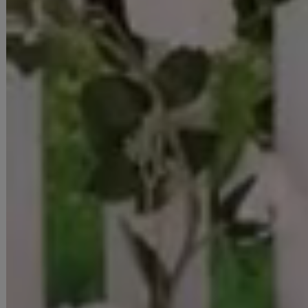
身長：163cm
着用サイズ：Sサイズ
着用ヒール：約14cm
明日花キララ
身長：162cm
着用サイズ：Sサイズ
着用ヒール：約14cm
■ご注意
▼サイズは全て平置きの採寸となっておりますが、若干の誤差が生じる
場合がございます。
▼サイズ違いによる交換は可能ですが、手数料はお客様のご負担となり
ます。サイズ違い・イメージ違いによる返品は承ることができません。
▼商品の特性上、生地の取り位置により柄の出方・ニュアンスなど多少
の個体差が生じ、画像と表情が異なることがございます。また柄が縫い
合わせ部分で必ずしも合っていないことがございます。
▼長時間濡れたままで重ねて置いたり、摩擦（特に湿った状態での摩
擦）や、汗や雨などでぬれた時は他の衣料等に移染する場合がございま
すのでお気を付け下さいませ。
ご使用方法やご使用環境によって色移りをする可能性がございます。そ