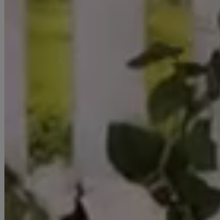
■商品説明
れみれみ・明日花キララ着用キャバドレス
粒ビジューのきらめきとトレンドの韓国っぽさを掛け合わせたミニドレ
ス。 胸元のボウタイリボンとスカート裾のフリルが華やかさをプラス。
スーツライクな生地で甘さとクールさを絶妙にMIXした一着。
■カラー
グレー(灰色)
ベージュ(肌色)
■モデル
れみれみ