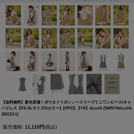
【送料無料】新色登場！ボウタイリボンノースリーブミニワンピース/キャ
バドレス【XS-XLサイズ/2カラー】[OF03] 【YN】dzcuIA
[
5685YNdzcuIA-
260113-1
]
販売価格
:
11,110
円
(税込)