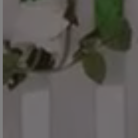
の際の責任は負いかねますのでご了承くださいませ。
▼配色デザインの商品は、色落ち・色移りしやすいため、 洗濯の際はク
リーニング店とご相談の上、目立たない部分で試してから行ってくださ
い。 汚れた部分は部分洗いをしていただくことをおすすめいたします。
▼アクセサリー別途
◆採寸・size表記について
#ITEM KEYWORD
#グレー
#ミニドレス/ミニ丈
#ワンピースドレス
#無地
#ノースリーブ
#胸元隠し(胸隠し)
#背中隠し(ブラOK)
#Aライン・フレアスカート
#上品・華やか・お姉さん系
#韓国っぽドレス