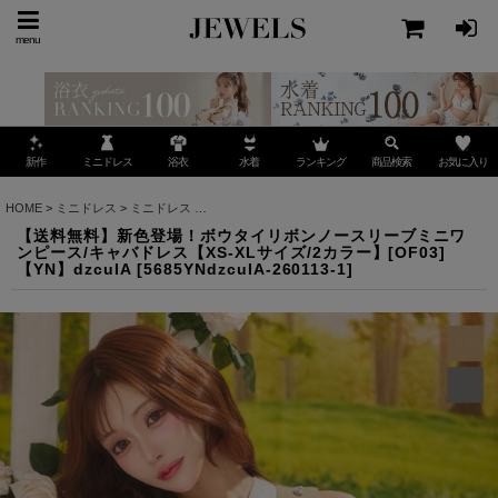
menu
ミニドレス
ランキング
お気に入り
新作
浴衣
水着
商品検索
HOME
>
ミニドレス
>
ミニドレス
>
【送料無料】新色登場！ボウタイリボンノースリーブミニワン
【送料無料】新色登場！ボウタイリボンノースリーブミニワ
ンピース/キャバドレス【XS-XLサイズ/2カラー】[OF03]
【YN】dzcuIA
[
5685YNdzcuIA-260113-1
]