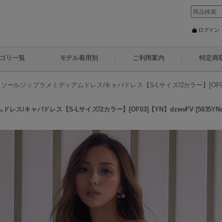
ログイン
ゴリ一覧
モデル着用別
ご利用案内
特定商
ールジップラメミディアムドレス/キャバドレス【S-Lサイズ/2カラー】[OF03]
/キャバドレス【S-Lサイズ/2カラー】[OF03]【YN】dzwvFV
[
5835YNd