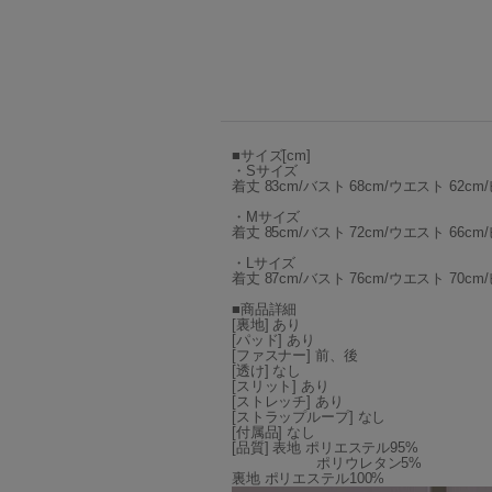
■サイズ[cm]
・Sサイズ
着丈 83cm/バスト 68cm/ウエスト 62cm/
・Mサイズ
着丈 85cm/バスト 72cm/ウエスト 66cm/
・Lサイズ
着丈 87cm/バスト 76cm/ウエスト 70cm/
■商品詳細
[裏地] あり
[パッド] あり
[ファスナー] 前、後
[透け] なし
[スリット] あり
[ストレッチ] あり
[ストラップループ] なし
[付属品] なし
[品質] 表地 ポリエステル95%
ポリウレタン5%
裏地 ポリエステル100%