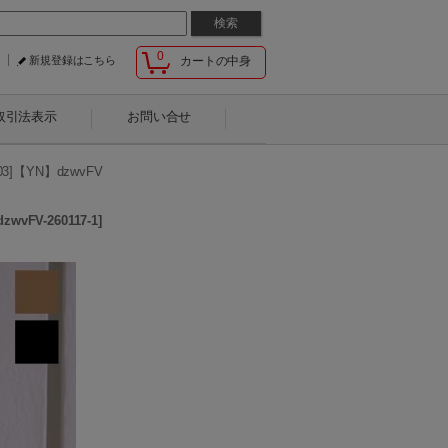
0
新規登録はこちら
カートの中身
取引法表示
お問い合せ
【YN】dzwvFV
zwvFV-260117-1
]