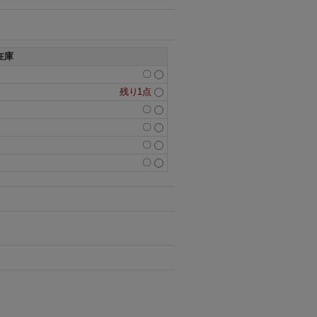
在庫
〇
残り1点
〇
〇
〇
〇