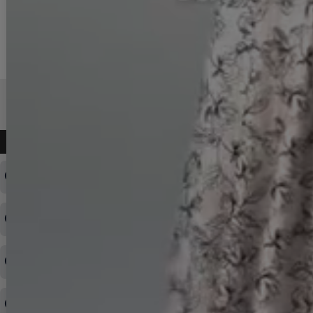
よくある質問
ログインID・パスワードを忘れてしまった
注文内容の変更・キャンセルをしたい
◆下記ページより、ログインIDの変更が可能です。
ログイン情報をお忘れの方はコチラ＞＞
どのような支払方法が可能ですか？
◆即日発送を行なっている関係上、午後以降のご連絡やキャンセル
はご対応できない場合がございます。
ご希望の場合は、お早めにご連絡を頂けますようお願い致します。
商品や配送日時など、注文内容の変更はできますか？
※発送後、発送準備が完了しお手続きが間に合わない場合は変更、
◆代金引換・クレジットカード・携帯キャリア決済・おねだり決