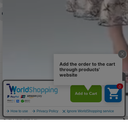
キャンセルをお断りさせて頂くことはがありますのであらかじめご
済・AmazonPayなどがございます。
了承ください。
領収書を発行してほしい
◆商品発送前の変更は承っております。
すでに発送手配済みで、変更処理が間に合わない場合はご容赦くだ
さい。
その他よくある質問はこちら▼
◆領収書はご希望頂いた場合のみ発行しております。
【これからご注文する場合】
HOME
STEP2「お届け先・お支払い」ページにて備考欄に下記の記載をお
願いします。
ショッピングカート
①領収書希望
②宛名（空欄は上様は不可）
マイページ
③但し書き（空欄やお品代は不可）
＞詳細は画像をタップ＜
お気に入り
【すでにご注文が完了している場合】
特定商取引法表示
①お電話・メール・LINEにて領収書希望の連絡をお願い致します
②後日、郵送にて領収書を送らせて頂きます。
ご利用案内
【マイページから発行する場合】
お問い合せ
①マイページから購入履歴→購入内容→領収書発行を選択。
②後日、郵送にて領収書を送らせて頂きます。
個人情報保護方針