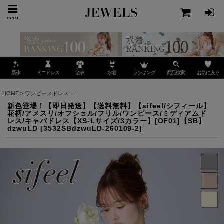
menu
ミニドレス
ランキング
お気に入り
新作
浴衣
水着
商品検索
HOME
>
ワンピースドレス
>
新色登場！【即日発送】【送料無料】【sifeel/シフィール】花
新色登場！【即日発送】【送料無料】【sifeel/シフィール】
花柄/アメスリ/オフショル/フリル/ワンピース/ミディアムド
レス/キャバドレス【XS-Lサイズ/3カラー】[OF01]【SB】
dzwuLD
[
3532SBdzwuLD-260109-2
]