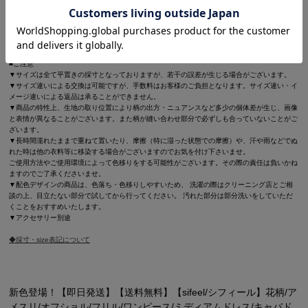
ゆめ
身長：160cm
着用サイズ：Sサイズ
着用ヒール：約14cm
■ご注意
▼サイズは全て平置きの採寸となっておりますが、若干の誤差が生じる場合がございます。
▼サイズ違いによる交換は可能ですが、手数料はお客様のご負担となります。サイズ違い・イ
メージ違いによる返品は承ることができません。
▼商品の特性上、生地の取り位置により柄の出方・ニュアンスなど多少の個体差が生じ、画像
と表情が異なることがございます。また柄が縫い合わせ部分で必ずしも合っていないことがご
ざいます。
▼長時間濡れたままで重ねて置いたり、摩擦（特に湿った状態での摩擦）や、汗や雨などでぬ
れた時は他の衣料等に移染する場合がございますのでお気を付け下さいませ。
ご使用方法やご使用環境によって色移りをする可能性がございます。その際の責任は負いかね
ますのでご了承くださいませ。
▼配色デザインの商品は、色落ち・色移りしやすいため、 洗濯の際はクリーニング店とご相
談の上、目立たない部分で試してから行ってください。 汚れた部分は部分洗いをしていただ
くことをおすすめいたします。
▼アクセサリー別途
◆採寸・size表記について