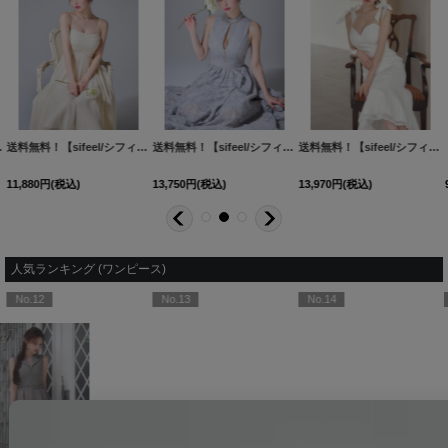
[OF03]【YN】dzwvLD
送料無料！【sifeel/シフィール】キャミソール/ノースリーブ/フレア/ワンピース/ミディアム/キャバドレス【XS-Lサイズ/1カラー】[OF03]【YN】dzjvLD
送料無料！【sifeel/シフィール】フラワー刺繍ジップフレアワンピース/キャバドレス【S-Lサイズ/2カラー】[OF03]【IM】【一部予約商品/8月下旬発送予定】
[
3498SBdzwLD-251
送料無料！【sifeel/シフィール】リボンキャミソールミディアムセットアップドレス/キャバドレス【S-Lサイズ/1カラー】【OF01【SB】dzwLD
11,880
円
(税込)
13,750
円
(税込)
13,970
円
(税込)
人気ランキング (ワンピース)
No.13
No.14
No.15