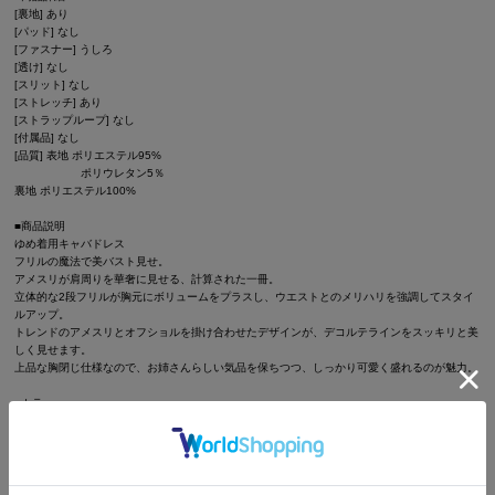
[裏地] あり
[パッド] なし
[ファスナー] うしろ
[透け] なし
[スリット] なし
[ストレッチ] あり
[ストラップループ] なし
[付属品] なし
[品質] 表地 ポリエステル95%
ポリウレタン5％
裏地 ポリエステル100%
■商品説明
ゆめ着用キャバドレス
フリルの魔法で美バスト見せ。
アメスリが肩周りを華奢に見せる、計算された一冊。
立体的な2段フリルが胸元にボリュームをプラスし、ウエストとのメリハリを強調してスタイ
ルアップ。
トレンドのアメスリとオフショルを掛け合わせたデザインが、デコルテラインをスッキリと美
しく見せます。
上品な胸閉じ仕様なので、お姉さんらしい気品を保ちつつ、しっかり可愛く盛れるのが魅力。
■カラー
ブラウン(茶色)
アイボリー(肌色)
グレー(灰色)
■モデル