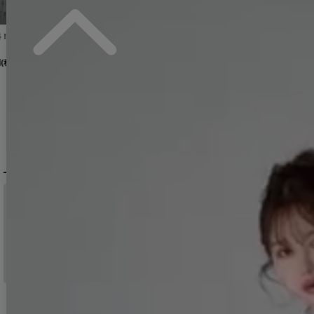
【即日発送】送料無料バイカラーシアーミディアムワンピース/キャバドレス【S-Lサイズ/2カラー】[OF01]【SB】dzwuLD
送料無料！【sifeel/シフィール】ドット/シアー/ビジュー/ノースリーブ/アメスリ/ティアード/フレア/ワンピース/ロングドレス/キャバドレス【XS-Lサイズ/1カラー】[OF01]【SB】dzwLD【一部予約商品/8月下旬発送予定】
新サイズ登場!【sifeel/シフィール】ツイードミディアムドレス/ジップアップ/パール/フレアスカート/背中隠し/キャバドレス【S-XLサイズ/1カラー】[OF01] 【SB】dzj
11,880
円
(税込)
12,650
円
(税込)
11,880
円
(税込)
OF04]【FS】
[
5777YNdzwvLD-260313-1
[
5690YNLD-250809-1
[
6017ozYNdzwvLD-260710-1
]
]
]
DELIVERY
配送について
税込11,000
送料無料
円以上ご注文で
15:00まで
当日発送
のご注文
※日曜祝日は除く。15時以降は翌営業日発送となります。
＞ 地域別の配達日数目安・詳細はこちら
MENU / GUIDE