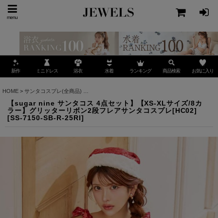
menu
ミニドレス
ランキング
お気に入り
新作
浴衣
水着
商品検索
HOME
>
サンタコスプレ(全商品)
>
【sugar nine サンタコス 4点セット】【XS-XLサ
【sugar nine サンタコス 4点セット】【XS-XLサイズ/8カ
ラー】グリッターリボン2段フレアサンタコスプレ[HC02]
[
SS-7150-SB-R-25RI
]