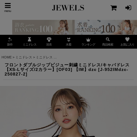
menu
ミニドレス
ランキング
お気に入り
新作
浴衣
水着
商品検索
HOME
>
ミニドレス
>
ミニドレス
>
フロントダブルジップビジュー刺繍ミニドレス/キャバドレス
フロントダブルジップビジュー刺繍ミニドレス/キャバドレス
【XS-Lサイズ/2カラー】[OF03] 【IM】dzc
[
J-952IMdzc-
250827-2
]