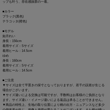
ップも叶う、存在感抜群の一着。
■カラー
ブラック(黒色)
テラコッタ(橙色)
■モデル
如月れい
身長：156cm
着用サイズ：Sサイズ
着用ヒール：14.5cm
ゆめ
身長：160cm
着用サイズ：Sサイズ
着用ヒール：14.5cm
■ご注意
▼サイズは全て平置きの採寸となっておりますが、若干の誤差が生じる
場合がございます。
▼サイズ違いによる交換は可能ですが、手数料はお客様のご負担となり
ます。サイズ違い・イメージ違いによる返品は承ることができません。
▼商品の特性上、生地の取り位置により柄の出方・ニュアンスなど多少
の個体差が生じ、画像と表情が異なることがございます。また柄が縫い