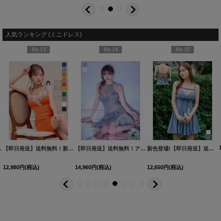
人気ランキング (ミニドレス)
No.13
No.14
No.15
2YNdzwuAGO-260706-1
XS-Mサイズ/2カラー】[OF01]【SB】IA
[
3740SBdzmvSK-260721-1
]
【即日発送】送料無料！新色登場！ビジューキャミソールミニドレス/キャバドレス 【XS-Mサイズ / 10カラー】[OF03-X] 【YN】dzw
]
[
3761SBdzquAGO-260706-2
【即日発送】送料無料！アメスリ/ビジュー/シアー/シフォン/チュール/ティアード/フレア/ミニドレス/キャバドレス【XS-Mサイズ/2カラー】[OF03]【YN】dzwuBF
]
新色登場!【即日発送】送料無料!バックレースアップ/リボン/キャミソール/フレア/ミニドレス/キャバドレス【XS-Sサイズ/3カラー】[OF03]【YN】dzjvBF【一部予約商品/9月上旬発送予定】
12,980
円
(税込)
14,960
円
(税込)
12,650
円
(税込)