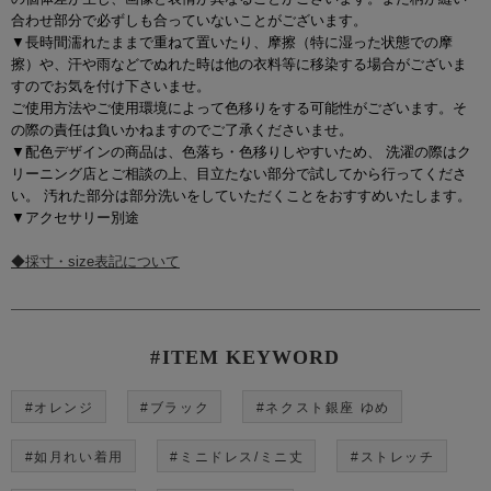
合わせ部分で必ずしも合っていないことがございます。
▼長時間濡れたままで重ねて置いたり、摩擦（特に湿った状態での摩
擦）や、汗や雨などでぬれた時は他の衣料等に移染する場合がございま
すのでお気を付け下さいませ。
ご使用方法やご使用環境によって色移りをする可能性がございます。そ
の際の責任は負いかねますのでご了承くださいませ。
▼配色デザインの商品は、色落ち・色移りしやすいため、 洗濯の際はク
リーニング店とご相談の上、目立たない部分で試してから行ってくださ
い。 汚れた部分は部分洗いをしていただくことをおすすめいたします。
▼アクセサリー別途
◆採寸・size表記について
#ITEM KEYWORD
#オレンジ
#ブラック
#ネクスト銀座 ゆめ
#如月れい着用
#ミニドレス/ミニ丈
#ストレッチ