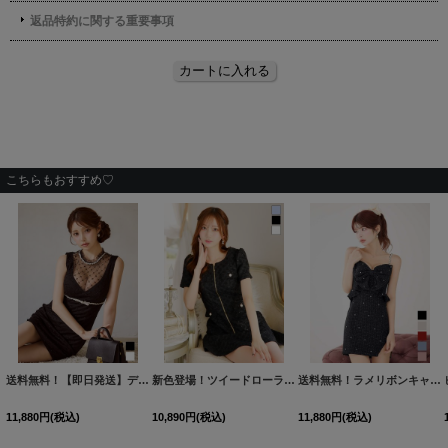
こちらもおすすめ♡
HW-2
]
[
S3132YN
]
送料無料！【即日発送】デコルテシアーチュールビーズミニドレス/キャバドレス【XS-Mサイズ/2カラー】[OF03] 【YN】dzwvBF
新色登場！ツイードローライズミニドレス/キャバドレス【XS-XLサイズ/3カラー】[OF01-X] 【SB】dzj
[
S3168YN
]
送料無料！ラメリボンキャミソールドレス/ノースリーブ/ビジュー/谷間見せ/背中見せ/ミニドレス/キャバドレス【XS-XLサイズ/5カラー】[OF03]【一部予約商品/9月上旬発送予定】
11,880
円
(税込)
10,890
円
(税込)
11,880
円
(税込)