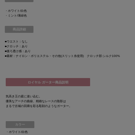
・ホワイト/白色
・ミント/薄緑色
商品詳細
■ウエスト：なし
■クロッチ：あり
■後ろ透け感：あり
■素材：ナイロン・ポリエステル・その他(スリット糸使用) クロッチ部:シルク100%
ロイヤル ガーター商品説明
気高き王の庭に迷い込む。
優美なアーチの曲線、精緻なレースの陰影は
まるで古城の回廊を彩る彫刻のようなガーター。
カラー
・ホワイト/白色