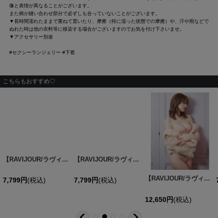
像と表情が異なることがございます。
また柄が縫い合わせ部分で必ずしも合っていないことがございます。
▼長時間濡れたままで重ねて置いたり、摩擦（特に湿った状態での摩擦）や、汗や雨などで
ぬれた時は他の衣料等に移染する場合がございますのでお気を付け下さいませ。
▼アクセサリー別途
#セクシーランジェリー #下着
こちらもおすすめ♡
【RAVIJOUR/ラヴィジュール】グローリーリリー ホットリフト ブラ / ランジェリー / セクシーランジェリー / 下着 / R979420-ES / R979521-ET / R979620-OS【OF08】
[
L040221-MI-250619
【RAVIJOUR/ラヴィジュール】ブレッシングフラワー ホットリフト ブラ / ランジェリー / セクシーランジェリー / 下着 / R980521-ET / R980620-SS【OF08】
]
[
L040362
【RAVIJOUR/ラヴィジュール】ピーカーブー ブラ&ショーツ セット / ランジェリー / セクシーランジェリー / 下着 / 3点セット【OF08】
7,799
円
(税込)
7,799
円
(税込)
12,650
円
(税込)