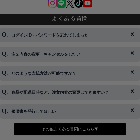
よくある質問
ログインID・パスワードを忘れてしまった
注文内容の変更・キャンセルをしたい
◆下記ページより、ログインIDの変更が可能です。
ログイン情報をお忘れの方はコチラ＞＞
どのような支払方法が可能ですか？
◆即日発送を行なっている関係上、午後以降のご連絡やキャンセル
はご対応できない場合がございます。
ご希望の場合は、お早めにご連絡を頂けますようお願い致します。
商品や配送日時など、注文内容の変更はできますか？
※発送後、発送準備が完了しお手続きが間に合わない場合は変更、
◆代金引換・クレジットカード・携帯キャリア決済・おねだり決
キャンセルをお断りさせて頂くことはがありますのであらかじめご
済・AmazonPayなどがございます。
了承ください。
領収書を発行してほしい
◆商品発送前の変更は承っております。
すでに発送手配済みで、変更処理が間に合わない場合はご容赦くだ
さい。
その他よくある質問はこちら▼
◆領収書はご希望頂いた場合のみ発行しております。