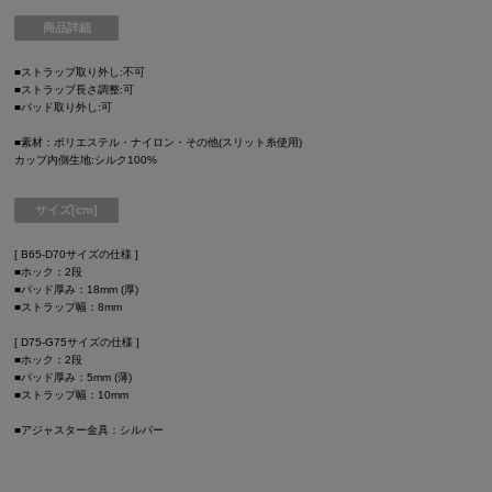
商品詳細
■ストラップ取り外し:不可
■ストラップ長さ調整:可
■パッド取り外し:可
■素材：ポリエステル・ナイロン・その他(スリット糸使用)
カップ内側生地:シルク100%
サイズ[cm]
[ B65-D70サイズの仕様 ]
■ホック：2段
■パッド厚み：18mm (厚)
■ストラップ幅：8mm
[ D75-G75サイズの仕様 ]
■ホック：2段
■パッド厚み：5mm (薄)
■ストラップ幅：10mm
■アジャスター金具：シルバー