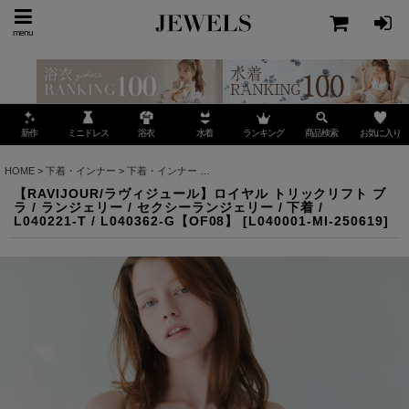
menu
ミニドレス
ランキング
お気に入り
新作
浴衣
水着
商品検索
HOME
>
下着・インナー
>
下着・インナー
>
【RAVIJOUR/ラヴィジュール】ロイヤル トリックリ
【RAVIJOUR/ラヴィジュール】ロイヤル トリックリフト ブ
ラ / ランジェリー / セクシーランジェリー / 下着 /
L040221-T / L040362-G【OF08】
[
L040001-MI-250619
]