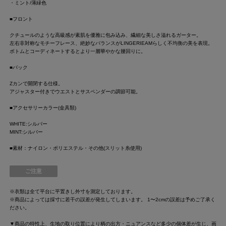
・ミント/薄緑色
■フロント
クチュールのような高級感が素肌を優雅に包み込み、繊細な美しさ溢れるガーター。
左右非対称なモチーフレース、絶妙なバランスがLINGERIEAMらしく不均衡の美を表現。
ボトムとコーディネートするとより一層華やかな腰回りに。
■バック
Zカンで開閉する仕様。
アジャスター付きでウエストとサスペンダーの調節可能。
■アクセサリーカラー(金具類)
WHITE:シルバー
MINT:シルバー
■素材：ナイロン・ポリエステル・その他(スリット糸使用)
ご注意
※衣類は全て平台に平置きし外寸を測定しております。
※商品によっては採寸に若干の誤差が発生してしまいます。 1〜2cmの誤差は予めご了承く
ださい。
▼商品の特性上、生地の取り位置により柄の出方・ニュアンスなど多少の個体差が生じ、画