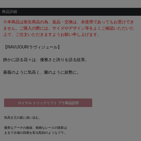
商品詳細
※本商品は衛生商品の為、返品・交換は、未使用であってもお受けでき
ません。ご購入の際には、サイズやデザイン等をよくご確認いただいた
上で、ご注文いただきますようお願い申し上げます。
【RAVIJOUR/ラヴィジュール】
静かに語る花々は、優雅さと誇りを語る紋章。
薔薇のように気高く、蘭のように妖艶に。
ロイヤル トリックリフト ブラ商品説明
気高き王の庭に迷い込む。
優美なアーチの曲線、精緻なレースの陰影は
まるで古城の回廊を彩る彫刻のようなブラ。