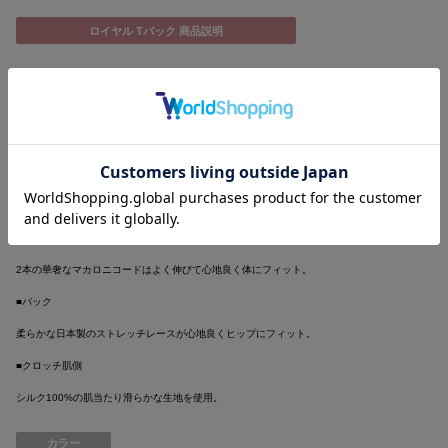
ロイヤル Tバック 商品説明
気高き王の庭に迷い込む。
優美なアーチの曲線、精緻なレースの陰影は
まるで古城の回廊を彩る彫刻のようなTバック。
■フロント
重厚なレースが気品ある美しさを醸し出すランジェリー。
エンブロイダリーレースは、ラメが煌めく大輪の薔薇とアーチ。
アシンメトリーに咲くフラワーモチーフが、気品溢れ優雅な雰囲気に。
■サイド
2本の華奢なマカロニコードはよく伸びて心地良く体にフィット。
■バック
柔らかな日本製のストレッチレースが心地良くヒップにフィット。
■クロッチ肌側
シルク100%の肌当たり滑らかな生地を使用。
カラー