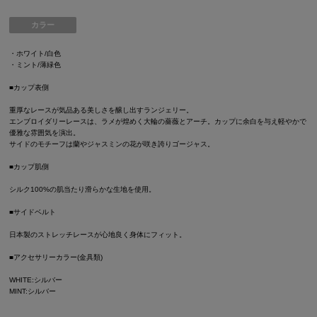
カラー
・ホワイト/白色
・ミント/薄緑色
■カップ表側
重厚なレースが気品ある美しさを醸し出すランジェリー。
エンブロイダリーレースは、ラメが煌めく大輪の薔薇とアーチ。カップに余白を与え軽やかで
優雅な雰囲気を演出。
サイドのモチーフは蘭やジャスミンの花が咲き誇りゴージャス。
■カップ肌側
シルク100%の肌当たり滑らかな生地を使用。
■サイドベルト
日本製のストレッチレースが心地良く身体にフィット。
■アクセサリーカラー(金具類)
WHITE:シルバー
MINT:シルバー