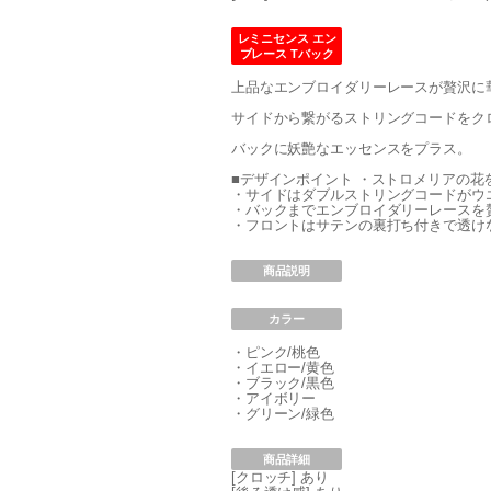
レミニセンス エン
ブレース Tバック
上品なエンブロイダリーレースが贅沢に
サイドから繋がるストリングコードをク
バックに妖艶なエッセンスをプラス。
■デザインポイント ・ストロメリアの
・サイドはダブルストリングコードがウ
・バックまでエンブロイダリーレースを
・フロントはサテンの裏打ち付きで透け
商品説明
カラー
・ピンク/桃色
・イエロー/黄色
・ブラック/黒色
・アイボリー
・グリーン/緑色
商品詳細
[クロッチ] あり