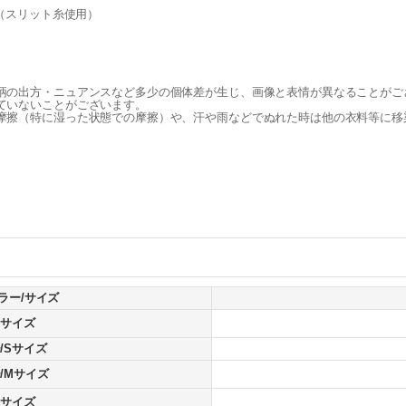
他（スリット糸使用）
柄の出方・ニュアンスなど多少の個体差が生じ、画像と表情が異なることがご
ていないことがございます。
摩擦（特に湿った状態での摩擦）や、汗や雨などでぬれた時は他の衣料等に移
ラー/サイズ
Sサイズ
/Sサイズ
/Mサイズ
Sサイズ