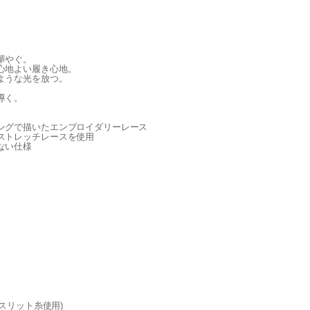
華やぐ。
心地よい履き心地。
ような光を放つ。
導く。
ングで描いたエンブロイダリーレース
ストレッチレースを使用
ない仕様
(スリット糸使用)