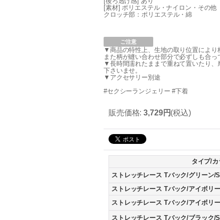
[後ろ透け感] あり
[素材] ポリエステル・ナイロン・その
クロッチ部：ポリエステル・綿
ご注意
▼商品の特性上、生地の取り位置により
また柄が縫い合わせ部分で必ずしも合っ
▼長時間濡れたままで重ねて置いたり、
下さいませ。
▼アクセサリー別途
#セクシーランジェリー #下着
販売価格
:
3,729円
(税込)
タイプ/カ
ストレッチレース Tバック/グリーン/
ストレッチレース Tバック/アイボリー
ストレッチレース Tバック/アイボリー
ストレッチレース Tバック/ブラック/