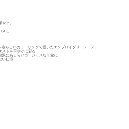
華やぐ。
ロスし
花を春らしいカラーリングで描いたエンブロイダリーレース
エストを華やかに彩る
贅沢にあしらいゴージャスな印象に
ない仕様