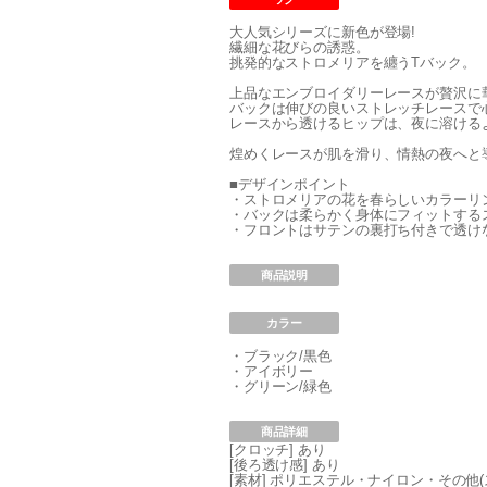
大人気シリーズに新色が登場!
繊細な花びらの誘惑。
挑発的なストロメリアを纏うTバック。
上品なエンブロイダリーレースが贅沢に
バックは伸びの良いストレッチレースで
レースから透けるヒップは、夜に溶ける
煌めくレースが肌を滑り、情熱の夜へと
■デザインポイント
・ストロメリアの花を春らしいカラーリ
・バックは柔らかく身体にフィットする
・フロントはサテンの裏打ち付きで透け
商品説明
カラー
・ブラック/黒色
・アイボリー
・グリーン/緑色
商品詳細
[クロッチ] あり
[後ろ透け感] あり
[素材] ポリエステル・ナイロン・その他