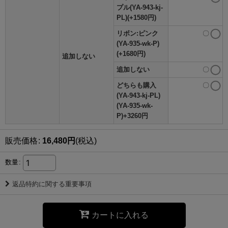
プル(YA-943-kj-
PL)(+1580円)
リボン:ピンク
〇
(YA-935-wk-P)
(+1680円)
追加しない
追加しない
〇
どちらも購入
〇
(YA-943-kj-PL)
(YA-935-wk-
P)+3260円
販売価格
:
16,480
円
(税込)
数量
:
返品特約に関する重要事項
カートに入れる