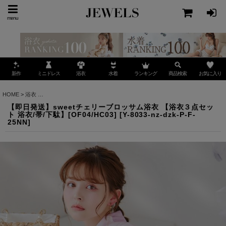
menu
ミニドレス
ランキング
お気に入り
新作
浴衣
水着
商品検索
HOME
>
浴衣
>
【即日発送】sweetチェリーブロッサム浴衣 【浴衣３点セット 浴衣/帯/下駄】[
【即日発送】sweetチェリーブロッサム浴衣 【浴衣３点セッ
ト 浴衣/帯/下駄】[OF04/HC03]
[
Y-8033-nz-dzk-P-F-
25NN
]