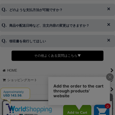
ログイン情報をお忘れの方はコチラ＞＞
どのような支払方法が可能ですか？
◆即日発送を行なっている関係上、午後以降のご連絡やキャンセル
はご対応できない場合がございます。
ご希望の場合は、お早めにご連絡を頂けますようお願い致します。
商品や配送日時など、注文内容の変更はできますか？
※発送後、発送準備が完了しお手続きが間に合わない場合は変更、
◆代金引換・クレジットカード・携帯キャリア決済・おねだり決
キャンセルをお断りさせて頂くことはがありますのであらかじめご
済・AmazonPayなどがございます。
了承ください。
領収書を発行してほしい
◆商品発送前の変更は承っております。
すでに発送手配済みで、変更処理が間に合わない場合はご容赦くだ
さい。
その他よくある質問はこちら▼
◆領収書はご希望頂いた場合のみ発行しております。
【これからご注文する場合】
HOME
STEP2「お届け先・お支払い」ページにて備考欄に下記の記載をお
願いします。
ショッピングカート
①領収書希望
②宛名（空欄は上様は不可）
マイページ
③但し書き（空欄やお品代は不可）
＞詳細は画像をタップ＜
お気に入り
【すでにご注文が完了している場合】
特定商取引法表示
①お電話・メール・LINEにて領収書希望の連絡をお願い致します
②後日、郵送にて領収書を送らせて頂きます。