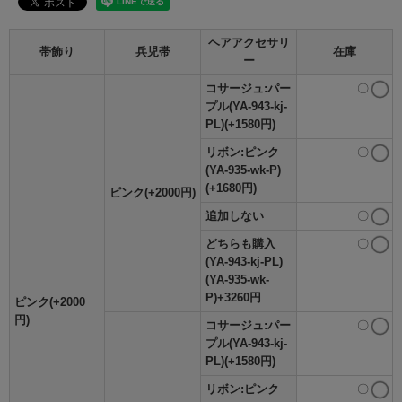
ヘアアクセサリ
帯飾り
兵児帯
在庫
ー
コサージュ:パー
〇
プル(YA-943-kj-
PL)(+1580円)
リボン:ピンク
〇
(YA-935-wk-P)
(+1680円)
ピンク(+2000円)
追加しない
〇
どちらも購入
〇
(YA-943-kj-PL)
(YA-935-wk-
P)+3260円
ピンク(+2000
円)
コサージュ:パー
〇
プル(YA-943-kj-
PL)(+1580円)
リボン:ピンク
〇