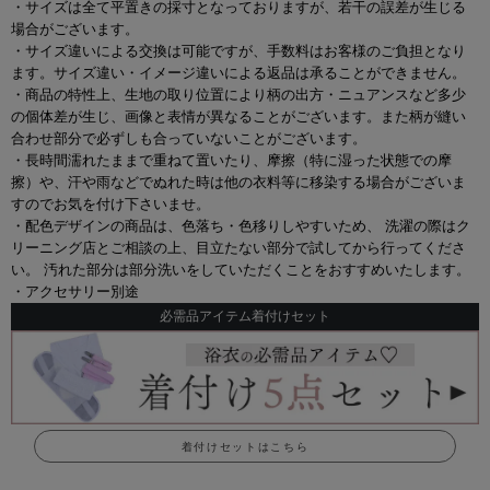
・サイズは全て平置きの採寸となっておりますが、若干の誤差が生じる
場合がございます。
・サイズ違いによる交換は可能ですが、手数料はお客様のご負担となり
ます。サイズ違い・イメージ違いによる返品は承ることができません。
・商品の特性上、生地の取り位置により柄の出方・ニュアンスなど多少
の個体差が生じ、画像と表情が異なることがございます。また柄が縫い
合わせ部分で必ずしも合っていないことがございます。
・長時間濡れたままで重ねて置いたり、摩擦（特に湿った状態での摩
擦）や、汗や雨などでぬれた時は他の衣料等に移染する場合がございま
すのでお気を付け下さいませ。
・配色デザインの商品は、色落ち・色移りしやすいため、 洗濯の際はク
リーニング店とご相談の上、目立たない部分で試してから行ってくださ
い。 汚れた部分は部分洗いをしていただくことをおすすめいたします。
・アクセサリー別途
必需品アイテム着付けセット
着付けセットはこちら