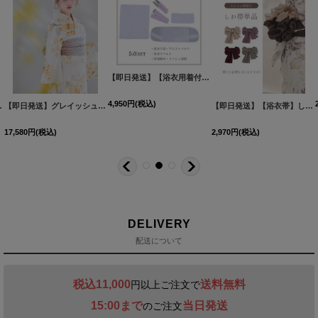
【即日発送】【浴衣用着付け5点セット】初めてでも安心♪浴衣を着る時に必要な着付け小物が揃った便利な着付けセット♪[OF04]
4,950
円
(税込)
駄】[OF04/HC03]
[
Y-8030-nz-dzh-P-F-25NN
【即日発送】グレイッシュイエロー牡丹浴衣 【浴衣３点セット 浴衣/帯/下駄】[OF04]
]
[
[
Y-9128-sb-dzc-BL-W-F-25NNYI
Y-9207-kj-W-F-25NN
]
【即日発送】【浴衣帯】しわ帯単品 / しわ帯 / シワ帯 / 浴衣帯 / 兵児帯[OF01]
[
Y-
]
17,580
円
(税込)
2,970
円
(税込)
DELIVERY
配送について
税込11,000
送料無料
円以上ご注文で
15:00まで
当日発送
のご注文