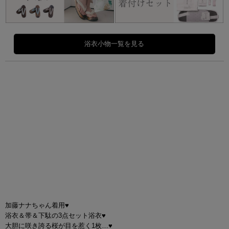
加藤ナナちゃん着用♥
浴衣＆帯＆下駄の3点セット浴衣♥
大胆に咲き誇る桜が目を惹く1枚…♥