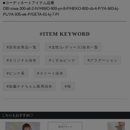
■コーディネートアイテム品番
OBI-siwa-300-all-2-IV/HIMO-900-yn-8-P/HEKO-800-sb-4-P/YA-943-kj-
PL/YA-935-wk-P/GETA-01-kj-7-P/
#ITEM KEYWORD
#浴衣全商品一覧
#女性(レディース)浴衣一覧
#オリジナル浴衣
#くすみピンク
#グラデーション
#ピンク系
#スイート浴衣
#加藤ナナちゃん着用浴衣
#桜
こちらもおすすめ♡