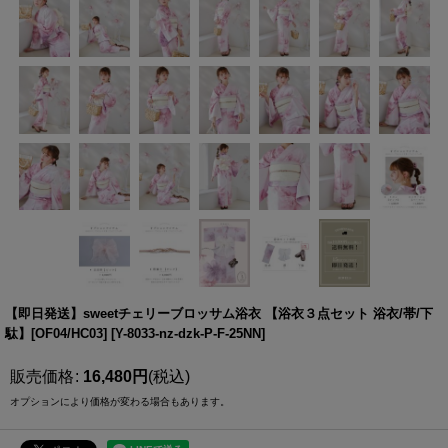
【即日発送】sweetチェリーブロッサム浴衣 【浴衣３点セット 浴衣/帯/下
駄】[OF04/HC03]
[
Y-8033-nz-dzk-P-F-25NN
]
販売価格
:
16,480
円
(税込)
オプションにより価格が変わる場合もあります。