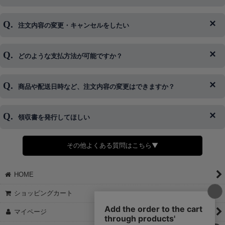
注文内容の変更・キャンセルをしたい
◆下記ページより、ログインIDの変更が可能です。
ログイン情報をお忘れの方はコチラ＞＞
どのような支払方法が可能ですか？
◆即日発送を行なっている関係上、午後以降のご連絡やキャンセル
はご対応できない場合がございます。
ご希望の場合は、お早めにご連絡を頂けますようお願い致します。
商品や配送日時など、注文内容の変更はできますか？
※発送後、発送準備が完了しお手続きが間に合わない場合は変更、
◆代金引換・クレジットカード・携帯キャリア決済・おねだり決
キャンセルをお断りさせて頂くことはがありますのであらかじめご
済・AmazonPayなどがございます。
了承ください。
領収書を発行してほしい
◆商品発送前の変更は承っております。
すでに発送手配済みで、変更処理が間に合わない場合はご容赦くだ
さい。
その他よくある質問はこちら▼
◆領収書はご希望頂いた場合のみ発行しております。
【これからご注文する場合】
HOME
STEP2「お届け先・お支払い」ページにて備考欄に下記の記載をお
願いします。
ショッピングカート
①領収書希望
②宛名（空欄は上様は不可）
マイページ
③但し書き（空欄やお品代は不可）