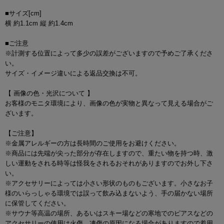
■サイズ[cm]
横 約1.1cm 縦 約1.4cm
■ご注意
※計測する位置によって多少の誤差がございますので予めご了承くださ
い。
サイズ・イメージ違いによる返品交換は不可。
【 画像の色・光沢について 】
お客様のモニタ環境により、画像の色が実物と異なって見える場合がご
ざいます。
【ご注意】
※金属アレルギーの方は長時間のご使用をお避けください。
※商品には先端が尖った部分が存在しますので、重たい物を持つ時、激
しい運動をされる時等は怪我をされるおそれがありますのでお外し下さ
い。
※アクセサリーによっては小さい形状のものもございます。小さなお子
様のいらっしゃる環境では誤って飲み込まないよう、手の届かない場所
に保管してください。
※サウナ等高温の場所、あるいはスキー場などの寒地でのピアスなどの
アクセサリーの使用は火傷、凍傷の原因になる場合がありますので着用