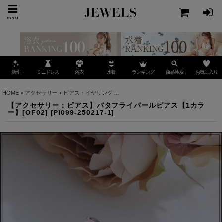
menu
ミニドレス
ランキング
お気に入り
新作
浴衣
水着
商品検索
HOME
>
アクセサリー
>
ピアス・イヤリング
>
【アクセサリー：ピアス】バタフライパールピ
【アクセサリー：ピアス】バタフライパールピアス【1カラ
ー】[OF02]
[
PI099-250217-1
]