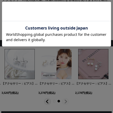
しないで下さい。
※当製品は素材により、汗、水、雨、湿気、たばこのヤニ等が原因で染
色の一部が色落ち、変色する場合があります。
※当店ではお客様の不注意によるいかなる事故や損害、また用途以外の
使用方法での損害などが生じましても一切の責任を負いかねますのでそ
の旨ご了承下さい。
こちらもおすすめ♡
2カラー】[OF02]
【アクセサリー：ピアス】リボンパールピアス【Fサイズ/1カラー】[OF08]
[
PI094-250213-1
【アクセサリー：ピアス】リボンビジューパールピアス【2カラー】[OF02]
]
[
PI095-25021
【アクセサリー：ピアス】ビジューストーンピアス【Fサイズ/2カラー】[OF08]
3,520
円
(税込)
3,278
円
(税込)
2,178
円
(税込)