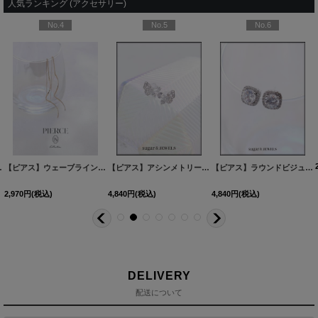
人気ランキング (アクセサリー)
No.4
No.5
No.6
60527-1
2カラー】[OF02]
[
NE355-260528-1
]
]
【ピアス】ウェーブラインロングピアス【Fサイズ/1カラー】
[
NE337-260530-1
【ピアス】アシンメトリーバタフライビジューピアス【Fサイズ/1カラー】[OF02]
[
MG-PI402-GD-F
]
]
【ピアス】ラウンドビジュースクエアピアス【Fサイズ/1カラー】[OF02]
2,970
円
(税込)
4,840
円
(税込)
4,840
円
(税込)
DELIVERY
配送について