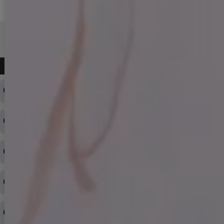
よくある質問
ログインID・パスワードを忘れてしまった
注文内容の変更・キャンセルをしたい
◆下記ページより、ログインIDの変更が可能です。
ログイン情報をお忘れの方はコチラ＞＞
どのような支払方法が可能ですか？
◆即日発送を行なっている関係上、午後以降のご連絡やキャンセル
はご対応できない場合がございます。
ご希望の場合は、お早めにご連絡を頂けますようお願い致します。
商品や配送日時など、注文内容の変更はできますか？
※発送後、発送準備が完了しお手続きが間に合わない場合は変更、
◆代金引換・クレジットカード・携帯キャリア決済・おねだり決
キャンセルをお断りさせて頂くことはがありますのであらかじめご
済・AmazonPayなどがございます。
了承ください。
領収書を発行してほしい
◆商品発送前の変更は承っております。