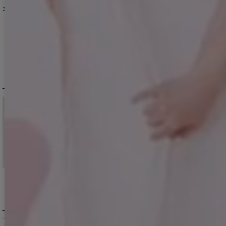
3,850
円
(税込)
10,890
円
(税込)
11,880
円
(税込)
DELIVERY
配送について
税込11,000
送料無料
円以上ご注文で
15:00まで
当日発送
のご注文
※日曜祝日は除く。15時以降は翌営業日発送となります。
＞ 地域別の配達日数目安・詳細はこちら
MENU / GUIDE
メニュー・お買い物ガイド