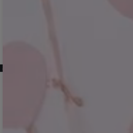
こちらもおすすめ♡
【アクセサリー：ネックレス】【Angel R/エンジェルアール】ビックストーンデザインネックレス[OF02]
ホルターネックビジューミニドレス/キャバドレス【XS-Mサイズ/1カラー】[OF01] 【SB】dzw
【送料無料】【即日発送】ビジューキャミソールオフショルシフォンミニドレス/キャバドレス【XS-Lサイズ/4カラー】[OF01] 【SB】dzc