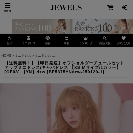
menu
ミニドレス
ランキング
お気に入り
新作
浴衣
水着
商品検索
HOME
>
ミニドレス
>
ミニドレス
>
【送料無料！】【即日発送】オフショルダーチュールセット
【送料無料！】【即日発送】オフショルダーチュールセット
アップミニドレス/キャバドレス 【XS-Mサイズ/1カラー】
[OF03] 【YN】dzw
[
BF5375YNdzw-250120-1
]