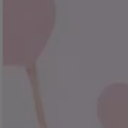
#背中見せ(魅せ)
#タイト
#スリットあり
#サイドシアー(サイド透け)
#スイート・可愛い(かわいい)系
#JEWELSトレンド