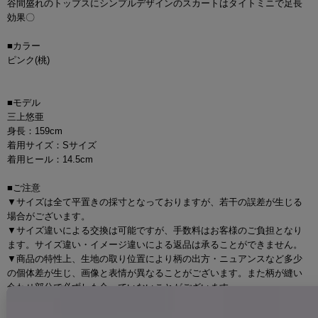
谷間盛れのトップスにシンプルデザインのスカートはタイトミニで足長
効果〇
■カラー
ピンク(桃)
■モデル
三上悠亜
身長：159cm
着用サイズ：Sサイズ
着用ヒール：14.5cm
■ご注意
▼サイズは全て平置きの採寸となっておりますが、若干の誤差が生じる
場合がございます。
▼サイズ違いによる交換は可能ですが、手数料はお客様のご負担となり
ます。サイズ違い・イメージ違いによる返品は承ることができません。
▼商品の特性上、生地の取り位置により柄の出方・ニュアンスなど多少
の個体差が生じ、画像と表情が異なることがございます。また柄が縫い
合わせ部分で必ずしも合っていないことがございます。
▼長時間濡れたままで重ねて置いたり、摩擦（特に湿った状態での摩
擦）や、汗や雨などでぬれた時は他の衣料等に移染する場合がございま