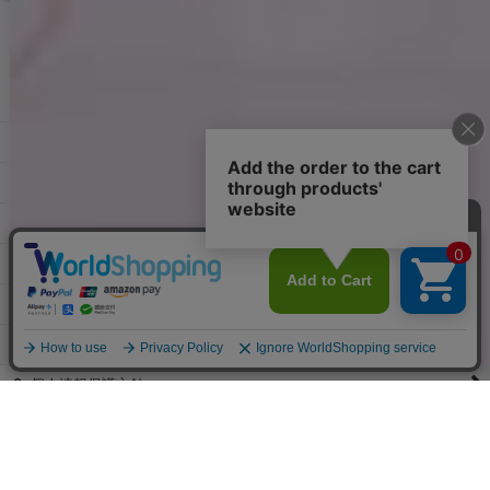
すでに発送手配済みで、変更処理が間に合わない場合はご容赦くだ
さい。
その他よくある質問はこちら▼
◆領収書はご希望頂いた場合のみ発行しております。
【これからご注文する場合】
HOME
STEP2「お届け先・お支払い」ページにて備考欄に下記の記載をお
願いします。
ショッピングカート
①領収書希望
②宛名（空欄は上様は不可）
マイページ
③但し書き（空欄やお品代は不可）
＞詳細は画像をタップ＜
お気に入り
【すでにご注文が完了している場合】
特定商取引法表示
①お電話・メール・LINEにて領収書希望の連絡をお願い致します
②後日、郵送にて領収書を送らせて頂きます。
ご利用案内
【マイページから発行する場合】
お問い合せ
①マイページから購入履歴→購入内容→領収書発行を選択。
②後日、郵送にて領収書を送らせて頂きます。
個人情報保護方針
PCサイト