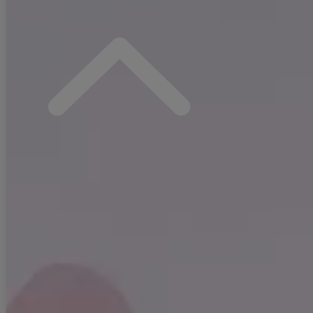
すのでお気を付け下さいませ。
ご使用方法やご使用環境によって色移りをする可能性がございます。そ
の際の責任は負いかねますのでご了承くださいませ。
▼配色デザインの商品は、色落ち・色移りしやすいため、 洗濯の際はク
リーニング店とご相談の上、目立たない部分で試してから行ってくださ
い。 汚れた部分は部分洗いをしていただくことをおすすめいたします。
▼アクセサリー別途
◆採寸・size表記について
#ITEM KEYWORD
#ピンク
#三上悠亜着用
#ミニドレス/ミニ丈
#セットアップ(クロップド丈)
#レース
#チュール
#袖あり(ロングスリーブ・長袖)
#キャミ
#オフショルダー
#谷間見せ(魅せ)