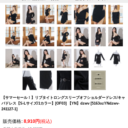
【サマーセール！】リブタイトロングスリーブオフショルダードレス/キャ
バドレス【S-Lサイズ/1カラー】[OF03] 【YN】dzwv
[
5163ozYNdzwv-
241127-1
]
販売価格
:
8,910
円
(税込)