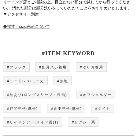
リーニング店とご相談の上、目立たない部分で試してから行ってくださ
い。 汚れた部分は部分洗いをしていただくことをおすすめいたします。
▼アクセサリー別途
◆採寸・size表記について
#ITEM KEYWORD
#ブラック
#如月れい着用
#ゆりお着用
#ミニドレス/ミニ丈
#無地
#袖あり(ロングスリーブ・長袖)
#オフショルダー
#谷間見せ(魅せ)
#背中見せ(魅せ)
#タイト
#サイドシアー(サイド透け)
#セクシー系