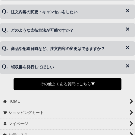
注文内容の変更・キャンセルをしたい
◆下記ページより、ログインIDの変更が可能です。
ログイン情報をお忘れの方はコチラ＞＞
どのような支払方法が可能ですか？
◆即日発送を行なっている関係上、午後以降のご連絡やキャンセル
はご対応できない場合がございます。
ご希望の場合は、お早めにご連絡を頂けますようお願い致します。
商品や配送日時など、注文内容の変更はできますか？
※発送後、発送準備が完了しお手続きが間に合わない場合は変更、
◆代金引換・クレジットカード・携帯キャリア決済・おねだり決
キャンセルをお断りさせて頂くことはがありますのであらかじめご
済・AmazonPayなどがございます。
了承ください。
領収書を発行してほしい
◆商品発送前の変更は承っております。
すでに発送手配済みで、変更処理が間に合わない場合はご容赦くだ
さい。
その他よくある質問はこちら▼
◆領収書はご希望頂いた場合のみ発行しております。
【これからご注文する場合】
HOME
STEP2「お届け先・お支払い」ページにて備考欄に下記の記載をお
願いします。
ショッピングカート
①領収書希望
②宛名（空欄は上様は不可）
マイページ
③但し書き（空欄やお品代は不可）
＞詳細は画像をタップ＜
お気に入り