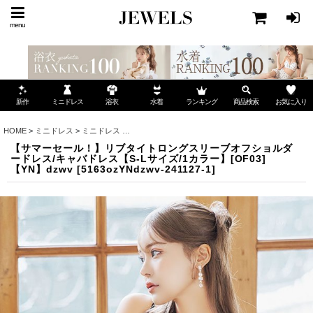
menu
ミニドレス
ランキング
お気に入り
新作
浴衣
水着
商品検索
HOME
>
ミニドレス
>
ミニドレス
>
【サマーセール！】リブタイトロングスリーブオフショルダ
【サマーセール！】リブタイトロングスリーブオフショルダ
ードレス/キャバドレス【S-Lサイズ/1カラー】[OF03]
【YN】dzwv
[
5163ozYNdzwv-241127-1
]