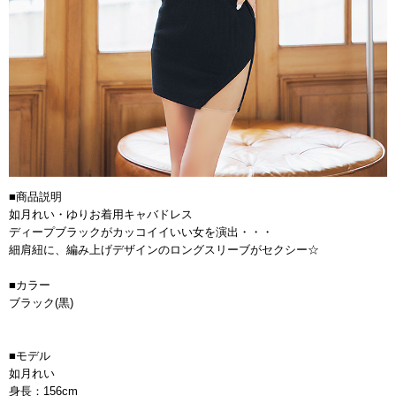
■商品説明
如月れい・ゆりお着用キャバドレス
ディープブラックがカッコイイいい女を演出・・・
細肩紐に、編み上げデザインのロングスリーブがセクシー☆
■カラー
ブラック(黒)
■モデル
如月れい
身長：156cm