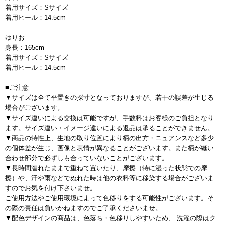
着用サイズ：Sサイズ
着用ヒール：14.5cm
ゆりお
身長：165cm
着用サイズ：Sサイズ
着用ヒール：14.5cm
■ご注意
▼サイズは全て平置きの採寸となっておりますが、若干の誤差が生じる
場合がございます。
▼サイズ違いによる交換は可能ですが、手数料はお客様のご負担となり
ます。サイズ違い・イメージ違いによる返品は承ることができません。
▼商品の特性上、生地の取り位置により柄の出方・ニュアンスなど多少
の個体差が生じ、画像と表情が異なることがございます。また柄が縫い
合わせ部分で必ずしも合っていないことがございます。
▼長時間濡れたままで重ねて置いたり、摩擦（特に湿った状態での摩
擦）や、汗や雨などでぬれた時は他の衣料等に移染する場合がございま
すのでお気を付け下さいませ。
ご使用方法やご使用環境によって色移りをする可能性がございます。そ
の際の責任は負いかねますのでご了承くださいませ。
▼配色デザインの商品は、色落ち・色移りしやすいため、 洗濯の際はク