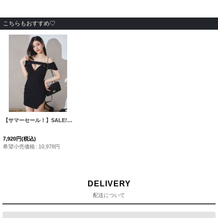
こちらもおすすめ♡
【サマーセール！】SALE!リブタイトオフショルダードレス/谷間見せ/背中見せ/ミニドレス/キャバドレス【S-Mサイズ/1カラー】[OF03] 【YN】dzw
7,920
円
(税込)
希望小売価格
:
10,978
円
DELIVERY
配送について