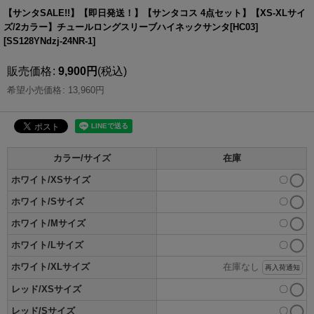
【サンタSALE!!】【即日発送！】【サンタコス 4点セット】【XS-XLサイ
ズ/2カラー】チュールロングスリーブハイネックサンタ[HC03]
[
SS128YNdzj-24NR-1
]
販売価格
:
9,900
円
(税込)
希望小売価格
:
13,960
円
カラー/サイズ
在庫
ホワイト/XSサイズ
〇
ホワイト/Sサイズ
〇
ホワイト/Mサイズ
〇
ホワイト/Lサイズ
〇
ホワイト/XLサイズ
在庫なし
再入荷通知
レッド/XSサイズ
〇
レッド/Sサイズ
〇