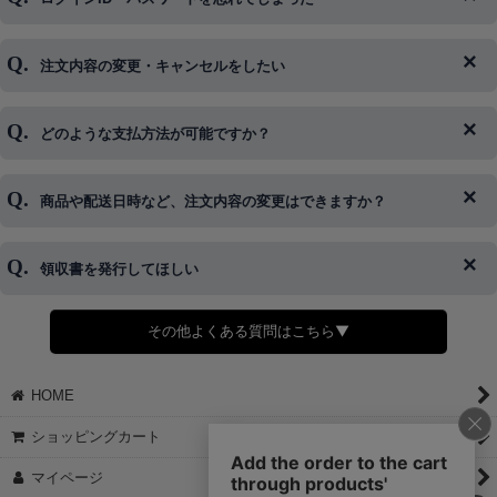
注文内容の変更・キャンセルをしたい
◆下記ページより、ログインIDの変更が可能です。
ログイン情報をお忘れの方はコチラ＞＞
どのような支払方法が可能ですか？
◆即日発送を行なっている関係上、午後以降のご連絡やキャンセル
はご対応できない場合がございます。
ご希望の場合は、お早めにご連絡を頂けますようお願い致します。
商品や配送日時など、注文内容の変更はできますか？
※発送後、発送準備が完了しお手続きが間に合わない場合は変更、
◆代金引換・クレジットカード・携帯キャリア決済・おねだり決
キャンセルをお断りさせて頂くことはがありますのであらかじめご
済・AmazonPayなどがございます。
了承ください。
領収書を発行してほしい
◆商品発送前の変更は承っております。
すでに発送手配済みで、変更処理が間に合わない場合はご容赦くだ
さい。
その他よくある質問はこちら▼
◆領収書はご希望頂いた場合のみ発行しております。
【これからご注文する場合】
HOME
STEP2「お届け先・お支払い」ページにて備考欄に下記の記載をお
願いします。
ショッピングカート
①領収書希望
②宛名（空欄は上様は不可）
マイページ