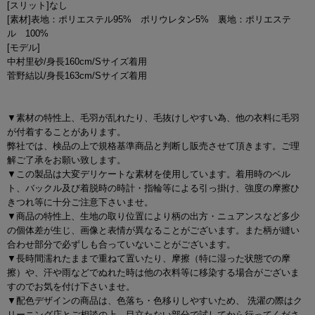
[スリット]なし
[素材]表地：ポリエステル95% ポリウレタン5% 裏地：ポリエステ
ル 100%
[モデル]
中村里砂/身長160cm/Sサイズ着用
菅野結以/身長163cm/Sサイズ着用
▼素材の特性上、毛羽が乱れたり、毛抜けしやすい為、他の衣料に毛羽
が付着することがあります。
弊社では、検品の上で規格基準商品と判断し販売させて頂きます。ご理
解ご了承をお願い致します。
▼この製品は大変デリケートな素材を使用しています。着用時のベル
ト、バックル及び着脱時の時計・指輪等による引っ掛け、強度の摩擦ひ
きつれ等に十分ご注意下さいませ。
▼商品の特性上、生地の取り位置により柄の出方・ニュアンスなど多少
の個体差が生じ、画像と表情が異なることがございます。また柄が縫い
合わせ部分で必ずしも合っていないことがございます。
▼長時間濡れたままで重ねて置いたり、摩擦（特に湿った状態での摩
擦）や、汗や雨などでぬれた時は他の衣料等に移染する場合がございま
すのでお気を付け下さいませ。
▼配色デザインの商品は、色落ち・色移りしやすいため、 洗濯の際はク
リーニング店とご相談の上、目立たない部分で試してから行ってくださ