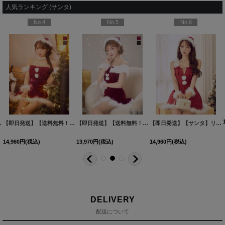
人気ランキング (サンタ)
No.4
No.5
No.6
イズ/2カラー】[HC03]三上悠亜着用
【即日発送】【送料無料！】【サンタ】チュールフリルオフショルセットアップサンタコスプレ【コスプレ6点セット】【XS-Lサイズ/2カラー】[HC03]三上悠亜着用
【即日発送】【送料無料！】【サンタ】オフショルファービジューマーメイドサンタコスプレ【コスプレ4点セット】【XS-Lサイズ/2カラー】[HC03]明日花キララ着用
[
SS-164-YN-dzw-
[
SS-182
【即日発送】【サンタ】リボンファーサンタコスプレ【コスプレ4点セット】【XS-XLサイズ/2カラー】[HC03]三上悠亜着用
14,960
円
(税込)
13,970
円
(税込)
14,960
円
(税込)
DELIVERY
配送について