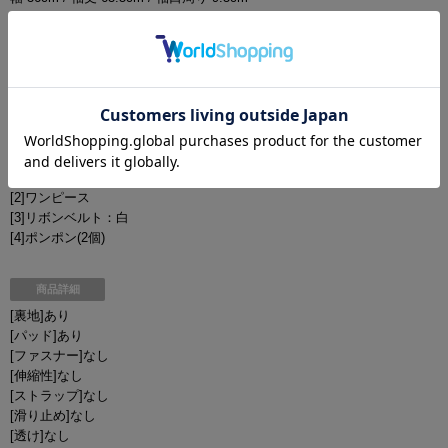
・XLサイズ
バスト 99cm / ウエスト 76cm / ヒップ FREE/ 着丈(脇下から) 66cm / 肩
幅 37cm / 袖丈 64cm / 袖口周り 10cm
■セット内容
[1]帽子
[2]ワンピース
[3]リボンベルト：白
[4]ポンポン(2個)
商品詳細
[裏地]あり
[パッド]あり
[ファスナー]なし
[伸縮性]なし
[ストラップ]なし
[滑り止め]なし
[透け]なし