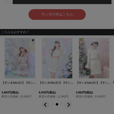
こちらもおすすめ♡
[
SS118YNdzwj-24NR-1
【サンタSALE!!】【サンタコス 4点セット】【S-Lサイズ/2カラー】チェーンモチーフフロントジップツイードフレアサンタコスプレ[HC02]
]
【サンタSALE!!】【サンタコス 5点セット】【XS-Lサイズ/1カラー】ジャケット付きツイードセットアップサンタ[HC02]
[
SM093YN-23YM-1
]
【サンタSALE!!】【サンタコス 3点セット】【XS-Lサイズ/2カラー】ロングスリーブツイードサンタコスプレ[HC02]
3,960
円
(税込)
6,930
円
(税込)
3,960
円
(税込)
希望小売価格
:
10,980
円
希望小売価格
:
11,980
円
希望小売価格
:
10,980
円