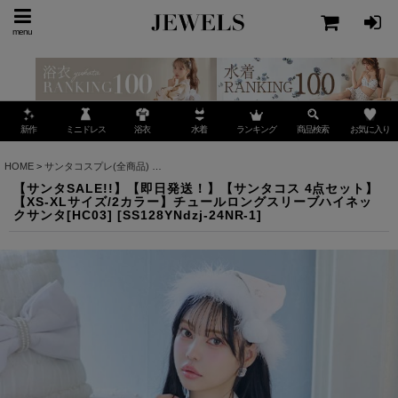
menu
ミニドレス
ランキング
お気に入り
新作
浴衣
水着
商品検索
HOME
>
サンタコスプレ(全商品)
>
【サンタSALE!!】【即日発送！】【サンタコス 4点セ
【サンタSALE!!】【即日発送！】【サンタコス 4点セット】
【XS-XLサイズ/2カラー】チュールロングスリーブハイネッ
クサンタ[HC03]
[
SS128YNdzj-24NR-1
]