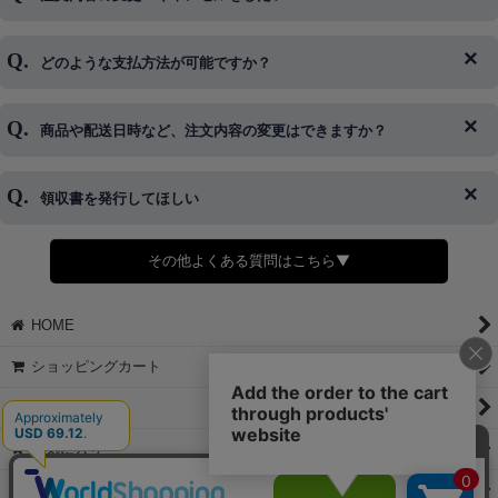
◆下記ページより、ログインIDの変更が可能です。
ログイン情報をお忘れの方はコチラ＞＞
どのような支払方法が可能ですか？
◆即日発送を行なっている関係上、午後以降のご連絡やキャンセル
はご対応できない場合がございます。
ご希望の場合は、お早めにご連絡を頂けますようお願い致します。
商品や配送日時など、注文内容の変更はできますか？
※発送後、発送準備が完了しお手続きが間に合わない場合は変更、
◆代金引換・クレジットカード・携帯キャリア決済・おねだり決
キャンセルをお断りさせて頂くことはがありますのであらかじめご
済・AmazonPayなどがございます。
了承ください。
領収書を発行してほしい
◆商品発送前の変更は承っております。
すでに発送手配済みで、変更処理が間に合わない場合はご容赦くだ
さい。
その他よくある質問はこちら▼
◆領収書はご希望頂いた場合のみ発行しております。
【これからご注文する場合】
HOME
STEP2「お届け先・お支払い」ページにて備考欄に下記の記載をお
願いします。
ショッピングカート
①領収書希望
②宛名（空欄は上様は不可）
マイページ
③但し書き（空欄やお品代は不可）
＞詳細は画像をタップ＜
お気に入り
【すでにご注文が完了している場合】
特定商取引法表示
①お電話・メール・LINEにて領収書希望の連絡をお願い致します