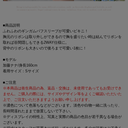
■商品説明
ふわふわのギンガムパフスリーブが可愛いビキニ！
胸元のリボンは取り外しができるので胸を盛りたい時は結んでリボンを
取れば谷間隠しもできる2WAY仕様に。
背中のリボンも大きいので後ろまで可愛い1枚に！
■モデル
加藤ナナ/身長160cm
着用サイズ：Sサイズ
■ご注意
※本商品は衛生商品の為、返品・交換は、未使用であってもお受けでき
ません。ご購入の際には、サイズやデザイン等をよくご確認いただいた
上で、ご注文いただきますようお願い申し上げます。
※濃色について色落ちなどがございます。淡色や白物一緒に洗ったり、
長時間濡れたままで放置しないで下さい。
※ディスプレイの特性上、写真と実際の商品の色目が若干異なる場合が
ございます。