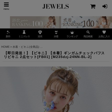
menu
ミニドレス
ランキング
お気に入り
新作
浴衣
水着
商品検索
HOME
>
水着・ビキニ(全商品)
>
【即日発送！】【ビキニ】【水着】ギンガムチェックパフスリ
【即日発送！】【ビキニ】【水着】ギンガムチェックパフス
リビキニ 2点セット[FB01]
[
M235dzj-24NN-BL-2
]