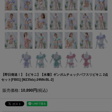
【即日発送！】【ビキニ】【水着】ギンガムチェックパフスリビキニ 2点
セット[FB01]
[
M235dzj-24NN-BL-2
]
販売価格
:
10,890
円
(税込)