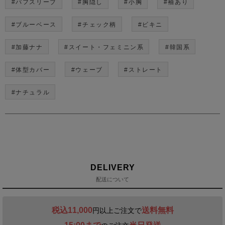
#パフスリーブ
#胸隠し
#小胸
#袖あり
#ブルーベース
#チェック柄
#ビキニ
#加藤ナナ
#スイート・フェミニン系
#韓国系
#体型カバー
#ウェーブ
#ストレート
#ナチュラル
DELIVERY
配送について
税込11,000
送料無料
円以上ご注文で