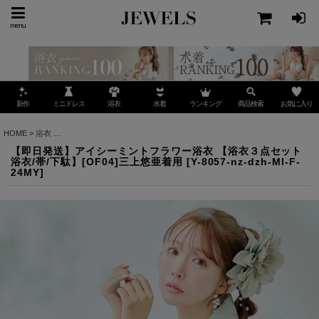
menu
ミニドレス
ランキング
お気に入り
新作
浴衣
水着
商品検索
HOME
>
浴衣
>
【即日発送】アイシーミントフラワー浴衣 【浴衣３点セット 浴衣/帯/下駄】
【即日発送】アイシーミントフラワー浴衣 【浴衣３点セット
浴衣/帯/下駄】[OF04]三上悠亜着用
[
Y-8057-nz-dzh-MI-F-
24MY
]