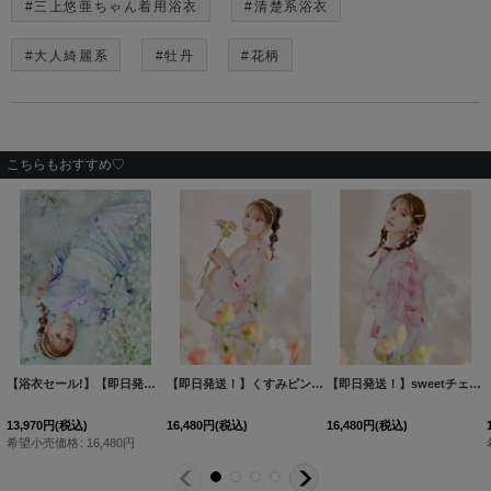
#三上悠亜ちゃん着用浴衣
#清楚系浴衣
#大人綺麗系
#牡丹
#花柄
こちらもおすすめ♡
4,950
円
(税込)
【即日発送！】sweetチェリーブロッサム浴衣 【浴衣３点セット 浴衣/帯/下駄】[OF04/HC03]三上悠亜着用
【浴衣セール!】【即日発送！】クリームイエローピオニー浴衣 【浴衣３点セット 浴衣/帯/下駄】[FB02]三上悠亜着用
[
Y-8038-nz-dzi-MI-F-24MY
[
Y-8030-nz-dzh-P-F-24MY
【即日発送】アプリコットピンク牡丹浴衣 【浴衣３点セット 浴衣/帯/下駄】[OF04/HC03]三上悠亜着用
]
]
[
Y
12,980
円
(税込)
17,580
円
(税込)
希望小売価格
:
16,480
円