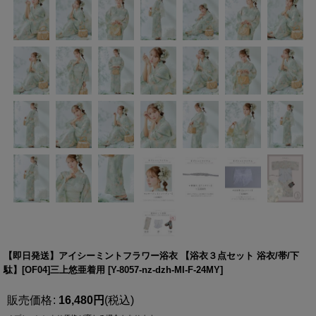
【即日発送】アイシーミントフラワー浴衣 【浴衣３点セット 浴衣/帯/下
駄】[OF04]三上悠亜着用
[
Y-8057-nz-dzh-MI-F-24MY
]
販売価格
:
16,480
円
(税込)