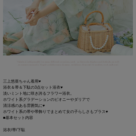
三上悠亜ちゃん着用♥
浴衣＆帯＆下駄の3点セット浴衣♥
淡いミント地に咲き誇るフラワー浴衣。
ホワイト系グラデーションのピオニーやダリアで
清涼感のある雰囲気に♥
ホワイト系の帯や帯飾りでまとめて女の子らしさもプラス♥
■基本セット内容
浴衣/帯/下駄