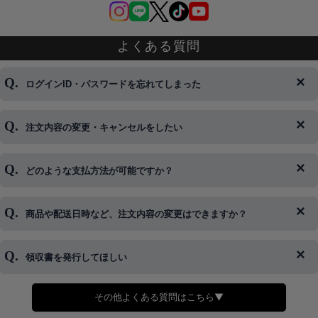
よくある質問
ログインID・パスワードを忘れてしまった
注文内容の変更・キャンセルをしたい
◆下記ページより、ログインIDの変更が可能です。
ログイン情報をお忘れの方はコチラ＞＞
どのような支払方法が可能ですか？
◆即日発送を行なっている関係上、午後以降のご連絡やキャンセル
はご対応できない場合がございます。
ご希望の場合は、お早めにご連絡を頂けますようお願い致します。
商品や配送日時など、注文内容の変更はできますか？
※発送後、発送準備が完了しお手続きが間に合わない場合は変更、
◆代金引換・クレジットカード・携帯キャリア決済・おねだり決
キャンセルをお断りさせて頂くことはがありますのであらかじめご
済・AmazonPayなどがございます。
了承ください。
領収書を発行してほしい
◆商品発送前の変更は承っております。
すでに発送手配済みで、変更処理が間に合わない場合はご容赦くだ
さい。
その他よくある質問はこちら▼
◆領収書はご希望頂いた場合のみ発行しております。