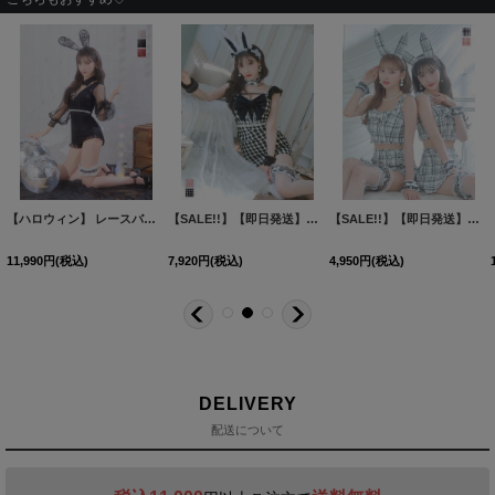
-yn-dzw-23RC-1
【SALE!!】【即日発送】【ハロウィン】ツイードバニーセットアップ（パンツ&スカートタイプ）【コスプレ6点セット】 【XS-Mサイズ/2カラー】[HC03]
]
[
[
HW-083-yn-dzw-23RC-1
HW-056-yn-dzw-23RC-1
【即日発送】【ハロウィン】パールチェーンレースバニーガール【コスプレ7点セット】【S-Lサイズ/3カラー】[HC03]
]
]
【SALE!!】【即日発送】【ハロウィン】パールレースキャットセットアップ【コスプレ6点セット】【XS-Mサイズ/2カラー】[HC03]
[
HW-011-yn-dz
14,960
円
(税込)
11,980
円
(税込)
8,910
円
(税込)
希望小売価格
:
12,98
DELIVERY
配送について