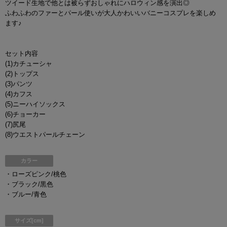
ツイード生地で他とは被らずおしゃれにハロウィン感を演出◎
ふわふわのファーとパール使いが大人かわいいバニーコスプレを楽しめ
ます♪
セット内容
(1)カチューシャ
(2)トップス
(3)パンツ
(4)カフス
(5)ニーハイソックス
(6)チョーカー
(7)尻尾
(8)ウエストパールチェーン
カラー
・ローズピンク/桃色
・ブラック/黒色
・ブルー/青色
サイズ[cm]