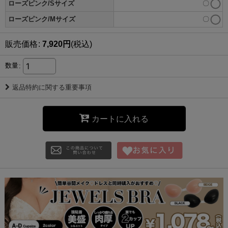
ローズピンク/Sサイズ
〇
ローズピンク/Mサイズ
〇
販売価格
:
7,920
円
(税込)
数量
:
返品特約に関する重要事項
カートに入れる