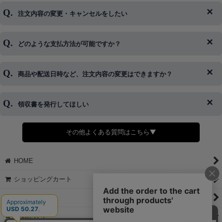
注文内容の変更・キャンセルをしたい
◆下記ページより、ログインIDの変更が可能です。
ログイン情報をお忘れの方はコチラ＞＞
どのような支払方法が可能ですか？
◆即日発送を行なっている関係上、午後以降のご連絡やキャンセル
はご対応できない場合がございます。
ご希望の場合は、お早めにご連絡を頂けますようお願い致します。
商品や配送日時など、注文内容の変更はできますか？
※発送後、発送準備が完了しお手続きが間に合わない場合は変更、
◆代金引換・クレジットカード・携帯キャリア決済・おねだり決
キャンセルをお断りさせて頂くことはがありますのであらかじめご
済・AmazonPayなどがございます。
了承ください。
領収書を発行してほしい
◆商品発送前の変更は承っております。
すでに発送手配済みで、変更処理が間に合わない場合はご容赦くだ
さい。
その他よくある質問はこちら▼
◆領収書はご希望頂いた場合のみ発行しております。
【これからご注文する場合】
HOME
STEP2「お届け先・お支払い」ページにて備考欄に下記の記載をお
願いします。
ショッピングカート
①領収書希望
②宛名（空欄は上様は不可）
マイページ
③但し書き（空欄やお品代は不可）
＞詳細は画像をタップ＜
お気に入り