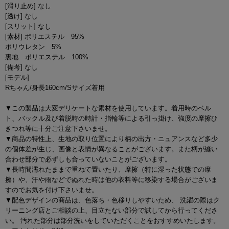
[滑り止め] なし
[透け] なし
[スリット] なし
[素材] ポリエステル 95%
ポリウレタン 5%
裏地 ポリエステル 100%
[備考] なし
[モデル]
Rちゃん/身長160cm/Sサイズ着用
▼この製品は大変デリケートな素材を使用しています。着用時のベル
ト、バックル及び着脱時の時計・指輪等による引っ掛け、強度の摩擦ひ
きつれ等に十分ご注意下さいませ。
▼商品の特性上、生地の取り位置により柄の出方・ニュアンスなど多少
の個体差が生じ、画像と表情が異なることがございます。また柄が縫い
合わせ部分で必ずしも合っていないことがございます。
▼長時間濡れたままで重ねて置いたり、摩擦（特に湿った状態での摩
擦）や、汗や雨などでぬれた時は他の衣料等に移染する場合がございま
すのでお気を付け下さいませ。
▼配色デザインの商品は、色落ち・色移りしやすいため、 洗濯の際はク
リーニング店とご相談の上、目立たない部分で試してから行ってくださ
い。 汚れた部分は部分洗いをしていただくことをおすすめいたします。