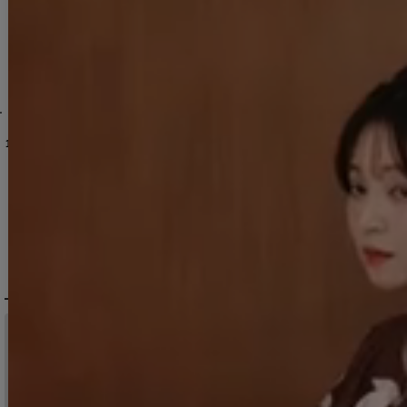
/帯/下駄】[OF04]
[
Y-8003-kj-GY-F-BR-26MR-260410
[
Y-9306-kj-BR-F-26MR-260410
【即日発送】ブラウンアンティークフラワー浴衣【浴衣３点セット 浴衣/帯/下駄】[OF04]三上悠亜着用
]
]
【即日発送】モカブラウンアンティークブーケ浴衣【浴衣３点セット 浴衣/帯/下駄】[OF04]三上悠亜着用
[
Y-9313-kj-BE-F-26MR-260410
【即日発送】送料無料！ソフトピンクブロッサム浴衣【浴衣３点セット 浴衣/帯/下駄】[OF04]三上悠亜着用
14,960
円
(税込)
14,960
円
(税込)
15,950
円
(税込)
DELIVERY
配送について
税込11,000
送料無料
円以上ご注文で
15:00まで
当日発送
のご注文
※日曜祝日は除く。15時以降は翌営業日発送となります。