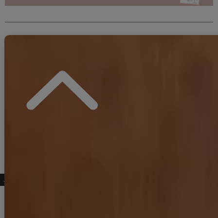
#ITEM KEYWORD
#浴衣全商品一覧
#女性(レディース)浴衣一覧
#オリジナル浴衣
#ベージュ系
#モカ・ブラウン系
#モダンクール浴衣
#大人綺麗系
#牡丹
#個性的
#麻亜里着用浴衣
こちらもおすすめ♡