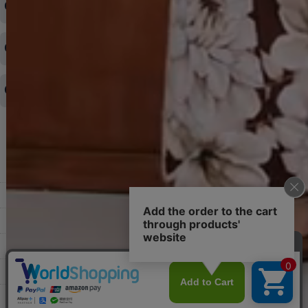
どのような支払方法が可能ですか？
◆即日発送を行なっている関係上、午後以降のご連絡やキャンセル
はご対応できない場合がございます。
ご希望の場合は、お早めにご連絡を頂けますようお願い致します。
商品や配送日時など、注文内容の変更はできますか？
※発送後、発送準備が完了しお手続きが間に合わない場合は変更、
◆代金引換・クレジットカード・携帯キャリア決済・おねだり決
キャンセルをお断りさせて頂くことはがありますのであらかじめご
済・AmazonPayなどがございます。
了承ください。
領収書を発行してほしい
◆商品発送前の変更は承っております。
すでに発送手配済みで、変更処理が間に合わない場合はご容赦くだ
さい。
その他よくある質問はこちら▼
◆領収書はご希望頂いた場合のみ発行しております。
【これからご注文する場合】
HOME
STEP2「お届け先・お支払い」ページにて備考欄に下記の記載をお
願いします。
ショッピングカート
①領収書希望
②宛名（空欄は上様は不可）
マイページ
③但し書き（空欄やお品代は不可）
＞詳細は画像をタップ＜
お気に入り
【すでにご注文が完了している場合】
特定商取引法表示
①お電話・メール・LINEにて領収書希望の連絡をお願い致します
②後日、郵送にて領収書を送らせて頂きます。
ご利用案内