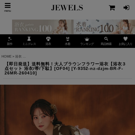
menu
ミニドレス
ランキング
お気に入り
新作
浴衣
水着
商品検索
HOME
>
浴衣
>
【即日発送】送料無料！大人ブラウンフラワー浴衣【浴衣３点セット 浴衣/帯/
【即日発送】送料無料！大人ブラウンフラワー浴衣【浴衣３
点セット 浴衣/帯/下駄】[OF04]
[
Y-9352-nz-dzjm-BR-F-
26MR-260410
]