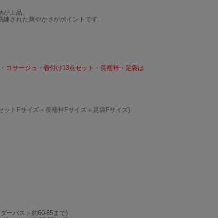
柄が上品。
洗練された爽やかさがポイントです。
履・コサージュ・着付け13点セット・長襦袢・足袋は
。
点セットFサイズ＋長襦袢Fサイズ＋足袋Fサイズ)
ンダーバスト約60-85まで)