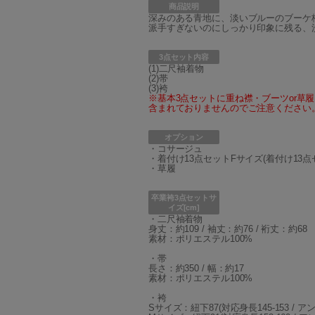
商品説明
深みのある青地に、淡いブルーのブーケ
派手すぎないのにしっかり印象に残る、
3点セット内容
(1)二尺袖着物
(2)帯
(3)袴
※基本3点セットに重ね襟・ブーツor草
含まれておりませんのでご注意ください
オプション
・コサージュ
・着付け13点セットFサイズ(着付け13
・草履
卒業袴3点セットサ
イズ[cm]
・二尺袖着物
身丈：約109 / 袖丈：約76 / 裄丈：約68
素材：ポリエステル100%
・帯
長さ：約350 / 幅：約17
素材：ポリエステル100%
・袴
Sサイズ：紐下87(対応身長145-153 / ア