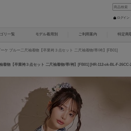
ログイン
ゴリ一覧
モデル着用別
ご利用案内
特定商
ケ ブルー二尺袖着物【卒業袴３点セット 二尺袖着物/帯/袴】[FB01]
物【卒業袴３点セット 二尺袖着物/帯/袴】[FB01]
[
HR-112-ok-BL-F-26CC-