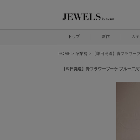
トップ
新作
カテ
HOME
>
卒業袴
>
【即日発送】青フラワーブー
【即日発送】青フラワーブーケ ブルー二尺袖着