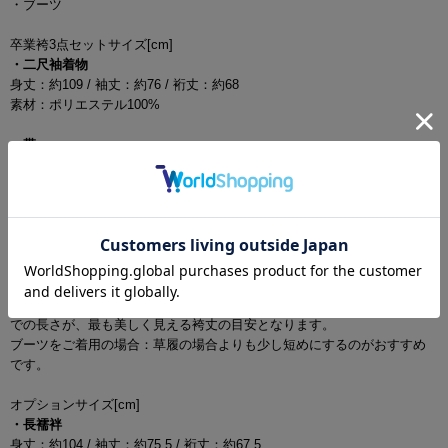
・ブーツ
卒業袴3点セットサイズ[cm]
・二尺袖着物
身丈：約109 / 袖丈：約76 / 裄丈：約68
素材：ポリエステル100%
・帯
長さ：約350 / 幅：約17
素材：ポリエステル100%
・袴
Sサイズ：紐下87(対応身長145-153 / アンダーバスト約60-85まで)
Mサイズ：紐下91(対応身長153-160 / アンダーバスト約60-85まで)
素材：ポリエステル100%
草履をご着用の場合：アンダーバストの5cm下から足のくるぶしの中心ま
での長さが、最も美しく見える袴丈の目安となります。
ブーツをご着用の場合：草履の場合よりも少し短めにするのがおすすめ
です。
オプションサイズ[cm]
・長襦袢
身丈：約104 / 袖丈：約75.5 / 裄丈：約67.5