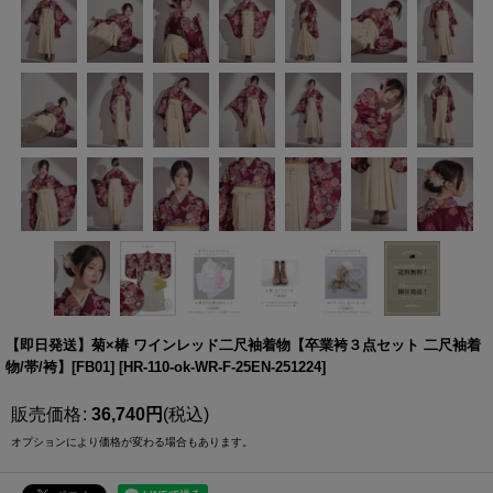
【即日発送】菊×椿 ワインレッド二尺袖着物【卒業袴３点セット 二尺袖着
物/帯/袴】[FB01]
[
HR-110-ok-WR-F-25EN-251224
]
販売価格
:
36,740
円
(税込)
オプションにより価格が変わる場合もあります。