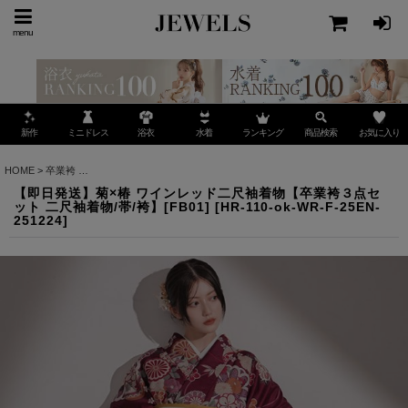
menu
ミニドレス
ランキング
お気に入り
新作
浴衣
水着
商品検索
HOME
>
卒業袴
>
【即日発送】菊×椿 ワインレッド二尺袖着物【卒業袴３点セット 二尺袖着物/
【即日発送】菊×椿 ワインレッド二尺袖着物【卒業袴３点セ
ット 二尺袖着物/帯/袴】[FB01]
[
HR-110-ok-WR-F-25EN-
251224
]