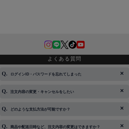
よくある質問
ログインID・パスワードを忘れてしまった
注文内容の変更・キャンセルをしたい
◆下記ページより、ログインIDの変更が可能です。
ログイン情報をお忘れの方はコチラ＞＞
どのような支払方法が可能ですか？
◆即日発送を行なっている関係上、午後以降のご連絡やキャンセル
はご対応できない場合がございます。
ご希望の場合は、お早めにご連絡を頂けますようお願い致します。
商品や配送日時など、注文内容の変更はできますか？
※発送後、発送準備が完了しお手続きが間に合わない場合は変更、
◆代金引換・クレジットカード・携帯キャリア決済・おねだり決