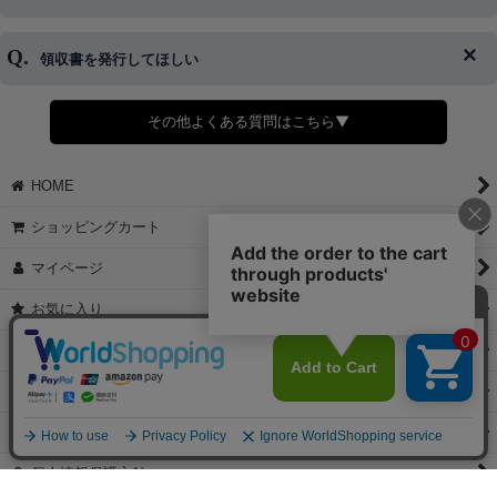
キャンセルをお断りさせて頂くことはがありますのであらかじめご
済・AmazonPayなどがございます。
了承ください。
領収書を発行してほしい
◆商品発送前の変更は承っております。
すでに発送手配済みで、変更処理が間に合わない場合はご容赦くだ
さい。
その他よくある質問はこちら▼
◆領収書はご希望頂いた場合のみ発行しております。
【これからご注文する場合】
HOME
STEP2「お届け先・お支払い」ページにて備考欄に下記の記載をお
願いします。
ショッピングカート
①領収書希望
②宛名（空欄は上様は不可）
マイページ
③但し書き（空欄やお品代は不可）
＞詳細は画像をタップ＜
お気に入り
【すでにご注文が完了している場合】
特定商取引法表示
①お電話・メール・LINEにて領収書希望の連絡をお願い致します
②後日、郵送にて領収書を送らせて頂きます。
ご利用案内
【マイページから発行する場合】
お問い合せ
①マイページから購入履歴→購入内容→領収書発行を選択。
②後日、郵送にて領収書を送らせて頂きます。
個人情報保護方針