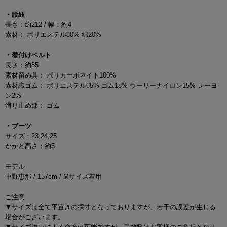
・腰紐
長さ：約212 / 幅：約4
素材： ポリエステル80% 綿20%
・着付けベルト
長さ：約85
素材留め具： ポリカーボネイト100%
素材織ゴム： ポリエステル65% ゴム18% ウーリーナイロン15% レーヨ
ン2%
滑り止め部： ゴム
・ブーツ
サイズ：23,24,25
かかと高さ：約5
モデル
中野恵那 / 157cm / Mサイズ着用
ご注意
▼サイズは全て平置きの採寸となっておりますが、若干の誤差が生じる
場合がございます。