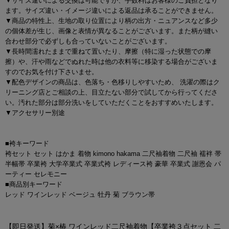
▼サイズ違いによる交換は可能ですが、手数料はお客様のご負担となり
ます。サイズ違い・イメージ違いによる返品は承ることができません。
▼商品の特性上、生地の取り位置により柄の出方・ニュアンスなど多少
の個体差が生じ、画像と表情が異なることがございます。また柄が縫い
合わせ部分で必ずしも合っていないことがございます。
▼長時間濡れたままで重ねて置いたり、摩擦（特に湿った状態での摩
擦）や、汗や雨などでぬれた時は他の衣料等に移染する場合がございま
すのでお気を付け下さいませ。
▼配色デザインの商品は、色落ち・色移りしやすいため、 洗濯の際はク
リーニング店とご相談の上、目立たない部分で試してから行ってくださ
い。汚れた部分は部分洗いをしていただくことをおすすめいたします。
▼アクセサリー別途
■袴キーワード
袴セット セット はかま 着物 kimono hakama 二尺袖着物 二尺袖 襦袢 帯
半幅帯 卒業袴 大学卒業式 卒業式袴 レディース袴 豪華 卒業式 謝恩会 パ
ーティー セレモニー
■商品別キーワード
レッド ワインレッド ベージュ 牡丹 菊 ブラウン帯