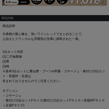
商品詳細
商品説明
古典柄の菊と椿を、深いワインレッドでまとめることで、
上品さとクラシカルな雰囲気が見事に調和された一着。
3点セット内容
(1)二尺袖着物
(2)帯
(3)袴
※基本3点セットに重ね襟・ブーツor草履・コサージュ・着付け13点セッ
ト・長襦袢・足袋は
含まれておりませんのでご注意ください。
オプション
・コサージュ
・着付け13点セットFサイズ(着付け13点セットFサイズ＋長襦袢Fサイズ
＋足袋Fサイズ)