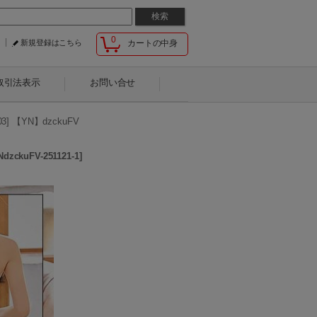
0
新規登録はこちら
カートの中身
取引法表示
お問い合せ
【YN】dzckuFV
NdzckuFV-251121-1
]