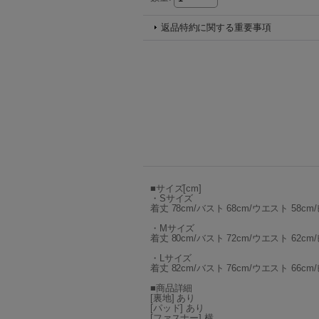
返品特約に関する重要事項
■サイズ[cm]
・Sサイズ
着丈 78cm/バスト 68cm/ウエスト 58cm/
・Mサイズ
着丈 80cm/バスト 72cm/ウエスト 62cm/
・Lサイズ
着丈 82cm/バスト 76cm/ウエスト 66cm/
■商品詳細
[裏地] あり
[パッド] あり
[ファスナー] 横