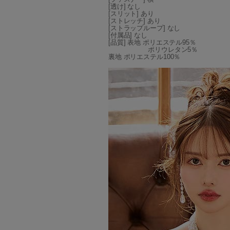
[透け] なし
[スリット] あり
[ストレッチ] あり
[ストラップループ] なし
[付属品] なし
[品質] 表地 ポリエステル95％
ポリウレタン5％
裏地 ポリエステル100％