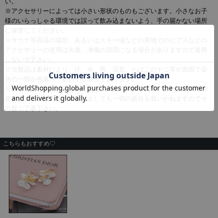
い。
※アクセサリーによっては小さい形状のものもございます。小さなお子
様のいらっしゃる環境では誤って飲み込まないよう、手の届かない場所
に保管してください。
※サウナ等高温の場所、あるいはスキー場などの寒地でのピアスなどの
アクセサリーの使用は火傷、凍傷の原因になる場合がありますので着用
しないで下さい。
※当製品は素材により、汗、水、雨、湿気、たばこのヤニ等が原因で染
色の一部が色落ち、変色する場合があります。
※当店ではお客様の不注意によるいかなる事故や損害、また用途以外の
使用方法での損害などが生じましても一切の責任を負いかねますのでそ
の旨ご了承下さい。
こちらもおすすめ♡