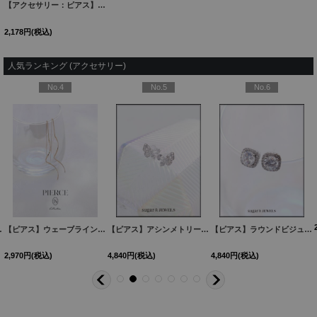
【アクセサリー：ピアス】フラワーモチーフピアス【Fサイズ/1カラー】[YMT]
[
PI112-25
2,178
円
(税込)
人気ランキング (アクセサリー)
No.4
No.5
No.6
60527-1
2カラー】[OF02]
[
NE355-260528-1
]
]
【ピアス】ウェーブラインロングピアス【Fサイズ/1カラー】
[
NE337-260530-1
【ピアス】アシンメトリーバタフライビジューピアス【Fサイズ/1カラー】[OF02]
[
MG-PI402-GD-F
]
]
【ピアス】ラウンドビジュースクエアピアス【Fサイズ/1カラー】[OF02]
2,970
円
(税込)
4,840
円
(税込)
4,840
円
(税込)