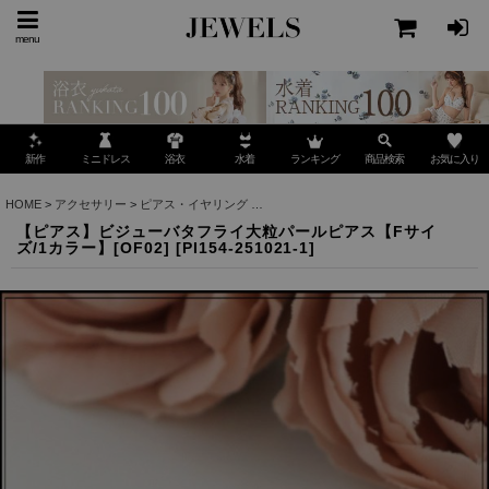
menu
ミニドレス
ランキング
お気に入り
新作
浴衣
水着
商品検索
HOME
>
アクセサリー
>
ピアス・イヤリング
>
【ピアス】ビジューバタフライ大粒パールピア
【ピアス】ビジューバタフライ大粒パールピアス【Fサイ
ズ/1カラー】[OF02]
[
PI154-251021-1
]