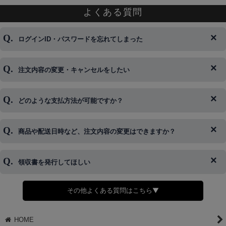
よくある質問
ログインID・パスワードを忘れてしまった
注文内容の変更・キャンセルをしたい
◆下記ページより、ログインIDの変更が可能です。
ログイン情報をお忘れの方はコチラ＞＞
どのような支払方法が可能ですか？
◆即日発送を行なっている関係上、午後以降のご連絡やキャンセル
はご対応できない場合がございます。
ご希望の場合は、お早めにご連絡を頂けますようお願い致します。
商品や配送日時など、注文内容の変更はできますか？
※発送後、発送準備が完了しお手続きが間に合わない場合は変更、
◆代金引換・クレジットカード・携帯キャリア決済・おねだり決
キャンセルをお断りさせて頂くことはがありますのであらかじめご
済・AmazonPayなどがございます。
了承ください。
領収書を発行してほしい
◆商品発送前の変更は承っております。
すでに発送手配済みで、変更処理が間に合わない場合はご容赦くだ
さい。
その他よくある質問はこちら▼
◆領収書はご希望頂いた場合のみ発行しております。
【これからご注文する場合】
HOME
STEP2「お届け先・お支払い」ページにて備考欄に下記の記載をお