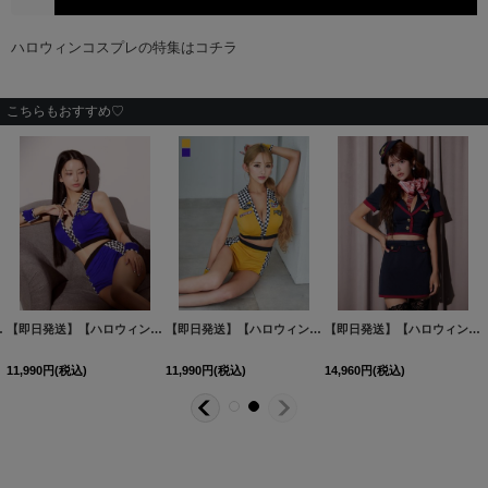
こちらもおすすめ♡
サイズ/2カラー】[HC03]
【即日発送】【ハロウィン】レースクイーンセットアップ【コスプレ3点セット】【XS-Lサイズ/2カラー】[HC03]
[
HW-103-YN-dzw-GY-25MA
【即日発送】【ハロウィン】レースクイーンセットアップ【コスプレ3点セット】【XS-Lサイズ/2カラー】[HC03]
[
HW-243-S
]
【即日発送】【ハロウィン】CAタイトミニセットアップ【コスプレ６点セット】【XS-Mサイズ/1カラー】[HC03]
11,990
円
(税込)
11,990
円
(税込)
14,960
円
(税込)