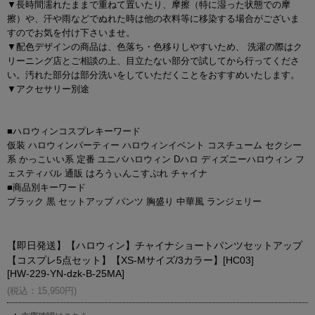
▼長時間濡れたままで重ねて置いたり、摩擦（特に湿った状態での摩
擦）や、汗や雨などでぬれた時は他の衣料等に移染する場合がございま
すのでお気を付け下さいませ。
▼配色デザインの商品は、色落ち・色移りしやすいため、 洗濯の際はク
リーニング店とご相談の上、目立たない部分で試してから行ってくださ
い。汚れた部分は部分洗いをしていただくことをおすすめいたします。
▼アクセサリー別途
■ハロウィンコスプレキーワード
仮装 ハロウィンパーティー ハロウィンイベント コスチューム セクシー
系 かっこいい系 定番 ユニバハロウィン Dハロ ディズニーハロウィン フ
ェスティバル 通販 はろうぃんこすぷれ チャイナ
■商品別キーワード
ブラック 黒 セットアップ パンツ 胸盛り 中華風 ランジェリー