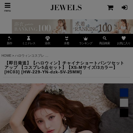
menu
ミニドレス
ランキング
お気に入り
新作
浴衣
水着
商品検索
HOME
>
ハロウィンコスプレ
>
【即日発送】【ハロウィン】チャイナショートパンツセットアッ
【即日発送】【ハロウィン】チャイナショートパンツセット
アップ 【コスプレ5点セット】【XS-Mサイズ/3カラー】
[HC03]
[
HW-229-YN-dzk-SV-25MM
]