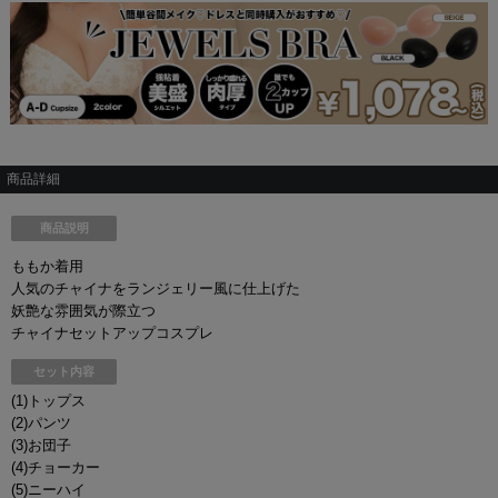
商品詳細
商品説明
ももか着用
人気のチャイナをランジェリー風に仕上げた
妖艶な雰囲気が際立つ
チャイナセットアップコスプレ
セット内容
(1)トップス
(2)パンツ
(3)お団子
(4)チョーカー
(5)ニーハイ