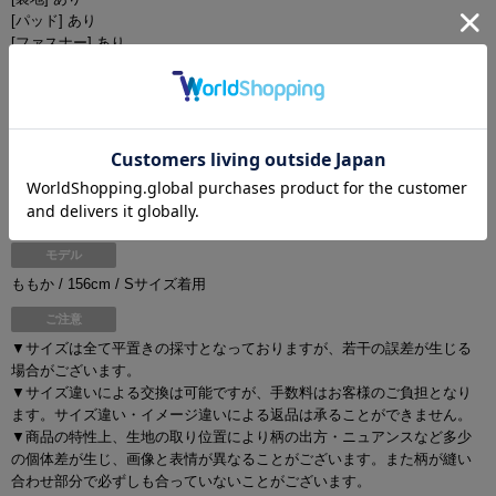
[パッド] あり
[ファスナー] あり
[ストラップ] あり
[ストレッチ] 無し
[滑り止め] あり
[透け] 無し
[スリット] 無し
[インナーパンツ]
[品質] ポリエステル 95% ポリウレタン 5% 裏地 ポリエステル
100%
モデル
ももか / 156cm / Sサイズ着用
ご注意
▼サイズは全て平置きの採寸となっておりますが、若干の誤差が生じる
場合がございます。
▼サイズ違いによる交換は可能ですが、手数料はお客様のご負担となり
ます。サイズ違い・イメージ違いによる返品は承ることができません。
▼商品の特性上、生地の取り位置により柄の出方・ニュアンスなど多少
の個体差が生じ、画像と表情が異なることがございます。また柄が縫い
合わせ部分で必ずしも合っていないことがございます。