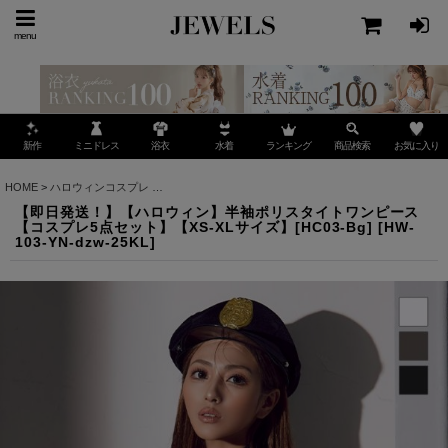
menu
ミニドレス
ランキング
お気に入り
新作
浴衣
水着
商品検索
HOME
>
ハロウィンコスプレ
>
【即日発送！】【ハロウィン】半袖ポリスタイトワンピース 【コ
【即日発送！】【ハロウィン】半袖ポリスタイトワンピース
【コスプレ5点セット】【XS-XLサイズ】[HC03-Bg]
[
HW-
103-YN-dzw-25KL
]