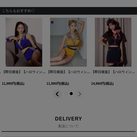
こちらもおすすめ♡
サイズ/2カラー】[HC03]
【即日発送】【ハロウィン】レースクイーンセットアップ【コスプレ3点セット】【XS-Lサイズ/2カラー】[HC03]
【即日発送】【ハロウィン】レースクイーンセットアップ【コスプレ3点セット】【XS-Lサイズ/2カラー】[HC03]
[
HW-229-YN-dzk-SV-2
[
HW-243-S
【即日発送】【ハロウィン】CAタイトミニセットアップ【コスプレ６点セット】【XS-Mサイズ/1カラー】[HC03]
11,990
円
(税込)
11,990
円
(税込)
14,960
円
(税込)
DELIVERY
配送について