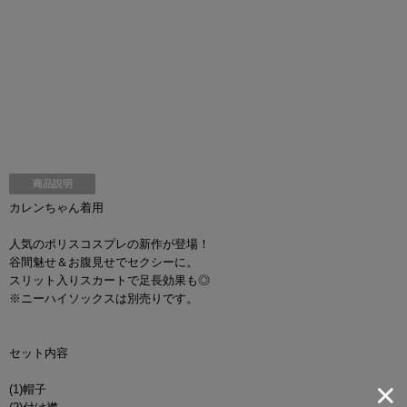
商品説明
カレンちゃん着用
人気のポリスコスプレの新作が登場！
谷間魅せ＆お腹見せでセクシーに。
スリット入りスカートで足長効果も◎
※ニーハイソックスは別売りです。
セット内容
(1)帽子