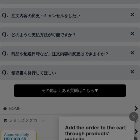
注文内容の変更・キャンセルをしたい
◆下記ページより、ログインIDの変更が可能です。
ログイン情報をお忘れの方はコチラ＞＞
どのような支払方法が可能ですか？
◆即日発送を行なっている関係上、午後以降のご連絡やキャンセル
はご対応できない場合がございます。
ご希望の場合は、お早めにご連絡を頂けますようお願い致します。
商品や配送日時など、注文内容の変更はできますか？
※発送後、発送準備が完了しお手続きが間に合わない場合は変更、
◆代金引換・クレジットカード・携帯キャリア決済・おねだり決
キャンセルをお断りさせて頂くことはがありますのであらかじめご
済・AmazonPayなどがございます。
了承ください。
領収書を発行してほしい
◆商品発送前の変更は承っております。
すでに発送手配済みで、変更処理が間に合わない場合はご容赦くだ
さい。
その他よくある質問はこちら▼
◆領収書はご希望頂いた場合のみ発行しております。
【これからご注文する場合】
HOME
STEP2「お届け先・お支払い」ページにて備考欄に下記の記載をお
願いします。
ショッピングカート
①領収書希望
②宛名（空欄は上様は不可）
マイページ
③但し書き（空欄やお品代は不可）