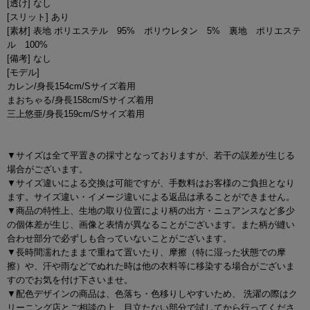
[透け] なし
[スリット] あり
[素材] 表地 ポリエステル 95% ポリウレタン 5% 裏地 ポリエステ
ル 100%
[備考] なし
[モデル]
カレン/身長154cm/Sサイズ着用
まおちゃる/身長158cm/Sサイズ着用
三上悠亜/身長159cm/Sサイズ着用
▼サイズは全て平置きの採寸となっておりますが、若干の誤差が生じる
場合がございます。
▼サイズ違いによる交換は可能ですが、手数料はお客様のご負担となり
ます。サイズ違い・イメージ違いによる返品は承ることができません。
▼商品の特性上、生地の取り位置により柄の出方・ニュアンスなど多少
の個体差が生じ、画像と表情が異なることがございます。また柄が縫い
合わせ部分で必ずしも合っていないことがございます。
▼長時間濡れたままで重ねて置いたり、摩擦（特に湿った状態での摩
擦）や、汗や雨などでぬれた時は他の衣料等に移染する場合がございま
すのでお気を付け下さいませ。
▼配色デザインの商品は、色落ち・色移りしやすいため、 洗濯の際はク
リーニング店とご相談の上、目立たない部分で試してから行ってくださ