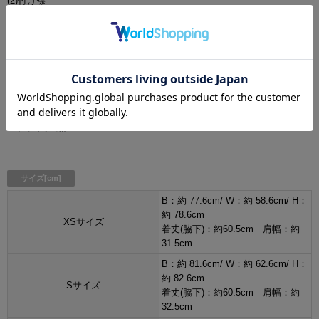
(2)付け襟
(3)ワンピース
(4)ベルト
(5)グローブ
カラー
・グレー/灰色
・ホワイト/白
・ブラック/黒
サイズ[cm]
B：約 77.6cm/ W：約 58.6cm/ H：
約 78.6cm
XSサイズ
着丈(脇下)：約60.5cm 肩幅：約
31.5cm
B：約 81.6cm/ W：約 62.6cm/ H：
約 82.6cm
Sサイズ
着丈(脇下)：約60.5cm 肩幅：約
32.5cm