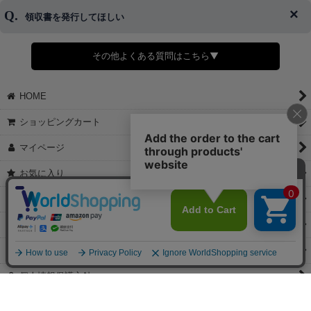
了承ください。
領収書を発行してほしい
◆商品発送前の変更は承っております。
すでに発送手配済みで、変更処理が間に合わない場合はご容赦くだ
さい。
その他よくある質問はこちら▼
◆領収書はご希望頂いた場合のみ発行しております。
【これからご注文する場合】
HOME
STEP2「お届け先・お支払い」ページにて備考欄に下記の記載をお
願いします。
ショッピングカート
①領収書希望
②宛名（空欄は上様は不可）
マイページ
③但し書き（空欄やお品代は不可）
＞詳細は画像をタップ＜
お気に入り
【すでにご注文が完了している場合】
特定商取引法表示
①お電話・メール・LINEにて領収書希望の連絡をお願い致します
②後日、郵送にて領収書を送らせて頂きます。
ご利用案内
【マイページから発行する場合】
お問い合せ
①マイページから購入履歴→購入内容→領収書発行を選択。
②後日、郵送にて領収書を送らせて頂きます。
個人情報保護方針