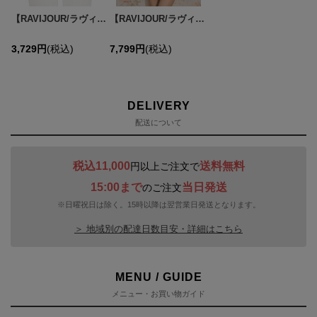
【RAVIJOUR/ラヴィジュール】レミニセンス エンブレース Tバック / レミニセンス エンブレース ショーツ / ランジェリー / セクシーランジェリー / 下着【OF08】
【RAVIJOUR/ラヴィジュール】レミニセンス グラマーアップ ブラ / ランジェリー / セクシーランジェリー / 下着 / R976320-S / R976421-T /R976621-ST【OF08】
3,729
円
(税込)
7,799
円
(税込)
DELIVERY
配送について
税込11,000
送料無料
円以上ご注文で
15:00まで
当日発送
のご注文
※日曜祝日は除く。15時以降は翌営業日発送となります。
＞ 地域別の配達日数目安・詳細はこちら
MENU / GUIDE
メニュー・お買い物ガイド