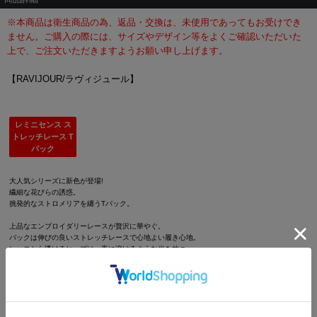
※本商品は衛生商品の為、返品・交換は、未使用であってもお受けでき
ません。ご購入の際には、サイズやデザイン等をよくご確認いただいた
上で、ご注文いただきますようお願い申し上げます。
【RAVIJOUR/ラヴィジュール】
レミニセンス ス
トレッチレース T
バック
大人気シリーズに新色が登場!
繊細な花びらの誘惑。
挑発的なストロメリアを纏うTバック。
上品なエンブロイダリーレースが贅沢に華やぐ。
バックは伸びの良いストレッチレースで心地よい履き心地。
レースから透けるヒップは、夜に溶けるような光を放つ。
煌めくレースが肌を滑り、情熱の夜へと導く。
■デザインポイント
・ストロメリアの花を春らしいカラーリングで描いたエンブロイダリーレース
・バックは柔らかく身体にフィットするストレッチレースを使用