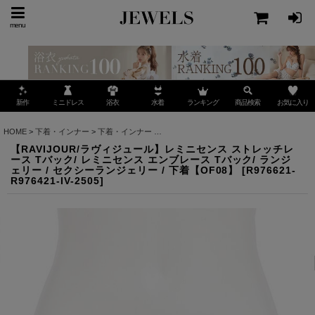
menu
ミニドレス
ランキング
お気に入り
新作
浴衣
水着
商品検索
HOME
>
下着・インナー
>
下着・インナー
>
【RAVIJOUR/ラヴィジュール】レミニセンス
【RAVIJOUR/ラヴィジュール】レミニセンス ストレッチレ
ース Tバック/ レミニセンス エンブレース Tバック/ ランジ
ェリー / セクシーランジェリー / 下着【OF08】
[
R976621-
R976421-IV-2505
]