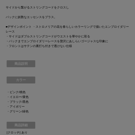
サイドから繋がるストリングコードをクロスし
バックに妖艶なエッセンスをプラス。
■デザインポイント ・ストロメリアの花を春らしいカラーリングで描いたエンブロイダリー
レース
・サイドはダブルストリングコードがウエストを華やかに彩る
・バックまでエンブロイダリーレースを贅沢にあしらいゴージャスな印象に
・フロントはサテンの裏打ち付きで透けない仕様
商品説明
カラー
・ピンク/桃色
・イエロー/黄色
・ブラック/黒色
・アイボリー
・グリーン/緑色
商品詳細
[クロッチ] あり