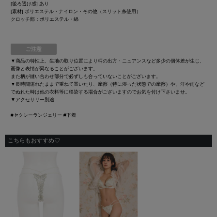
[後ろ透け感] あり
[素材] ポリエステル・ナイロン・その他（スリット糸使用）
クロッチ部：ポリエステル・綿
ご注意
▼商品の特性上、生地の取り位置により柄の出方・ニュアンスなど多少の個体差が生じ、
画像と表情が異なることがございます。
また柄が縫い合わせ部分で必ずしも合っていないことがございます。
▼長時間濡れたままで重ねて置いたり、摩擦（特に湿った状態での摩擦）や、汗や雨など
でぬれた時は他の衣料等に移染する場合がございますのでお気を付け下さいませ。
▼アクセサリー別途
#セクシーランジェリー #下着
こちらもおすすめ♡