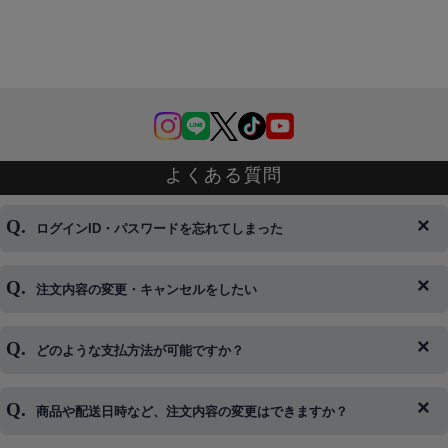
よくある質問
ログインID・パスワードを忘れてしまった
注文内容の変更・キャンセルをしたい
◆下記ページより、ログインIDの変更が可能です。
ログイン情報をお忘れの方はコチラ＞＞
どのような支払方法が可能ですか？
◆即日発送を行なっている関係上、午後以降のご連絡やキャンセル
はご対応できない場合がございます。
ご希望の場合は、お早めにご連絡を頂けますようお願い致します。
商品や配送日時など、注文内容の変更はできますか？
※発送後、発送準備が完了しお手続きが間に合わない場合は変更、
◆代金引換・クレジットカード・携帯キャリア決済・おねだり決
キャンセルをお断りさせて頂くことはがありますのであらかじめご
済・AmazonPayなどがございます。