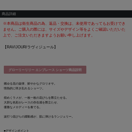
商品詳細
※本商品は衛生商品の為、返品・交換は、未使用であってもお受けでき
ません。ご購入の際には、サイズやデザイン等をよくご確認いただいた
上で、ご注文いただきますようお願い申し上げます。
【RAVIJOUR/ラヴィジュール】
グローリーリリー エンブレース ショーツ商品説明
燃ゆる花の旋律、鮮やかなグロリオサ。
情熱的に咲き乱れるショーツ。
煌めくラメが、一枚一枚の花びらを際立たせる。
大胆な色彩がレースの存在感を際立たせ、
優雅なメロディーを奏でる。
波打つ花びらの躍動感が、肌に弾けるランジェリー。
■デザインポイント