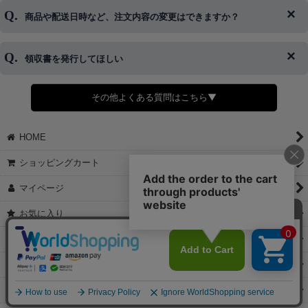
ご希望の場合は、お早めにご連絡を頂けますようお願い致します。
商品や配送日時など、注文内容の変更はできますか？
※発送後、発送準備が完了しお手続きが間に合わない場合は変更、
◆代金引換・クレジットカード・携帯キャリア決済・おねだり決
キャンセルをお断りさせて頂くことはがありますのであらかじめご
済・AmazonPayなどがございます。
了承ください。
領収書を発行してほしい
◆商品発送前の変更は承っております。
すでに発送手配済みで、変更処理が間に合わない場合はご容赦くだ
さい。
その他よくある質問はこちら▼
◆領収書はご希望頂いた場合のみ発行しております。
【これからご注文する場合】
HOME
STEP2「お届け先・お支払い」ページにて備考欄に下記の記載をお
願いします。
ショッピングカート
①領収書希望
②宛名（空欄は上様は不可）
マイページ
③但し書き（空欄やお品代は不可）
＞詳細は画像をタップ＜
お気に入り
【すでにご注文が完了している場合】
特定商取引法表示
①お電話・メール・LINEにて領収書希望の連絡をお願い致します
②後日、郵送にて領収書を送らせて頂きます。
ご利用案内
【マイページから発行する場合】
お問い合せ
①マイページから購入履歴→購入内容→領収書発行を選択。