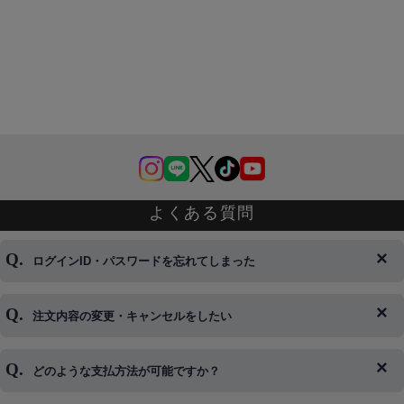
よくある質問
ログインID・パスワードを忘れてしまった
注文内容の変更・キャンセルをしたい
◆下記ページより、ログインIDの変更が可能です。
ログイン情報をお忘れの方はコチラ＞＞
どのような支払方法が可能ですか？
◆即日発送を行なっている関係上、午後以降のご連絡やキャンセル
はご対応できない場合がございます。