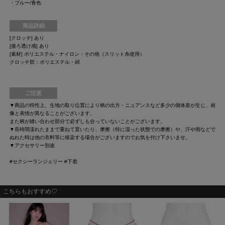
・ブルー/青色
商品詳細
[クロッチ] あり
[後ろ透け感] あり
[素材] ポリエステル・ナイロン・その他（スリット糸使用）
クロッチ部：ポリエステル・綿
ご注意
▼商品の特性上、生地の取り位置により柄の出方・ニュアンスなど多少の個体差が生じ、画
像と表情が異なることがございます。
また柄が縫い合わせ部分で必ずしも合っていないことがございます。
▼長時間濡れたままで重ねて置いたり、摩擦（特に湿った状態での摩擦）や、汗や雨などで
ぬれた時は他の衣料等に移染する場合がございますのでお気を付け下さいませ。
▼アクセサリー別途
#セクシーランジェリー #下着
こちらもおすすめ♡