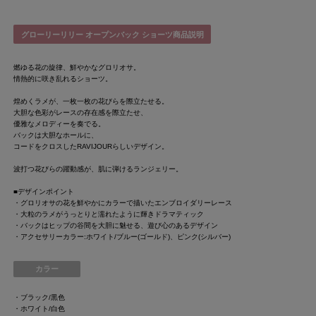
グローリーリリー オープンバック ショーツ商品説明
燃ゆる花の旋律、鮮やかなグロリオサ。
情熱的に咲き乱れるショーツ。
煌めくラメが、一枚一枚の花びらを際立たせる。
大胆な色彩がレースの存在感を際立たせ、
優雅なメロディーを奏でる。
バックは大胆なホールに、
コードをクロスしたRAVIJOURらしいデザイン。
波打つ花びらの躍動感が、肌に弾けるランジェリー。
■デザインポイント
・グロリオサの花を鮮やかにカラーで描いたエンブロイダリーレース
・大粒のラメがうっとりと濡れたように輝きドラマティック
・バックはヒップの谷間を大胆に魅せる、遊び心のあるデザイン
・アクセサリーカラー:ホワイト/ブルー(ゴールド)、ピンク(シルバー)
カラー
・ブラック/黒色
・ホワイト/白色