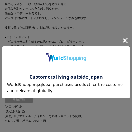
煌めくラメが、一枚一枚の花びらを際立たせる。
大胆な色彩がレースの存在感を際立たせ、
優雅なメロディーを奏でる。
バックは3本のコードがクロスし、センシュアルな炎を燃やす。
波打つ花びらの躍動感が、肌に弾けるランジェリー。
■デザインポイント
・グロリオサの花を鮮やかに描いたエンブロイダリーレース
・大粒のラメがうっとりと濡れたように輝きドラマティック
・バックは編み上げたストリングコードがとびきりセクシーなデザイン
カラー
・ブラック/黒色
・ホワイト/白色
・ブルー/青色
商品詳細
[クロッチ] あり
[後ろ透け感] あり
[素材] ポリエステル・ナイロン・その他（スリット糸使用）
クロッチ部：ポリエステル・綿