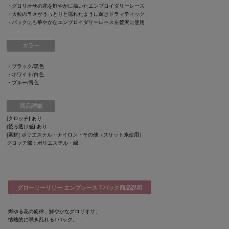
・グロリオサの花を鮮やかに描いたエンブロイダリーレース
・大粒のラメがうっとりと濡れたように輝きドラマティック
・バックにも華やかなエンブロイダリーレースを贅沢に使用
カラー
・ブラック/黒色
・ホワイト/白色
・ブルー/青色
商品詳細
[クロッチ] あり
[後ろ透け感] あり
[素材] ポリエステル・ナイロン・その他（スリット糸使用）
クロッチ部：ポリエステル・綿
グローリーリリー エンブレース Tバック商品説明
燃ゆる花の旋律、鮮やかなグロリオサ。
情熱的に咲き乱れるTバック。