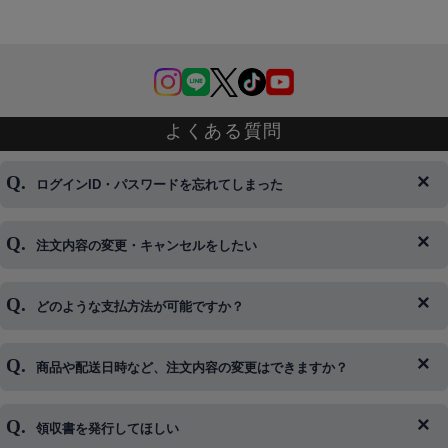
よくある質問
ログインID・パスワードを忘れてしまった
注文内容の変更・キャンセルをしたい
◆下記ページより、ログインIDの変更が可能です。
ログイン情報をお忘れの方はコチラ＞＞
どのような支払方法が可能ですか？
◆即日発送を行なっている関係上、午後以降のご連絡やキャンセル
はご対応できない場合がございます。
ご希望の場合は、お早めにご連絡を頂けますようお願い致します。
商品や配送日時など、注文内容の変更はできますか？
※発送後、発送準備が完了しお手続きが間に合わない場合は変更、
◆代金引換・クレジットカード・携帯キャリア決済・おねだり決
キャンセルをお断りさせて頂くことはがありますのであらかじめご
済・AmazonPayなどがございます。
了承ください。
領収書を発行してほしい
◆商品発送前の変更は承っております。