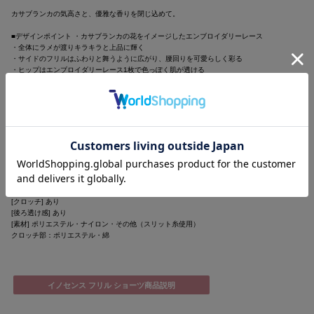
カサブランカの気高さと、優雅な香りを閉じ込めて。
■デザインポイント ・カサブランカの花をイメージしたエンブロイダリーレース
・全体にラメが渡りキラキラと上品に輝く
・サイドのフリルはふわりと舞うように広がり、腰回りを可愛らしく彩る
・ヒップはエンブロイダリーレース1枚で色っぽく肌が透ける
カラー
・アイボリー/白色
・ピンク/桃色
商品詳細
[クロッチ] あり
[後ろ透け感] あり
[素材] ポリエステル・ナイロン・その他（スリット糸使用）
クロッチ部：ポリエステル・綿
イノセンス フリル ショーツ商品説明