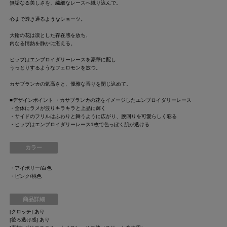
無垢なる美しさを、繊細なレースへ織り込んで。
心まで透き通るようなショーツ。
大輪の花は凛とした存在感を放ち、
内なる情熱を静かに湛える。
ヒップはエンブロイダリーレースを豪華に配し
うっとりするようなフェロモンを放つ。
カサブランカの気高さと、優雅な香りを閉じ込めて。
■デザインポイント ・カサブランカの花をイメージしたエンブロイダリーレース
・全体にラメが渡りキラキラと上品に輝く
・サイドのフリルはふわりと舞うように広がり、腰回りを可愛らしく彩る
・ヒップはエンブロイダリーレース1枚で色っぽく肌が透ける
カラー
・アイボリー/白色
・ピンク/桃色
商品詳細
[クロッチ] あり
[後ろ透け感] あり