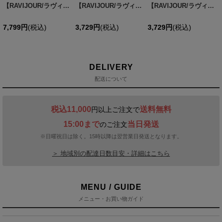
【RAVIJOUR/ラヴィジュール】イノセンス ホットリフト ブラ / ランジェリー / セクシーランジェリー / 下着 / R978920-FS / R979021-FT / R979121-ST【OF08】
【RAVIJOUR/ラヴィジュール】イノセンス フリル ショーツ / イノセンス フリル Tバック/ イノセンス ストレッチレース Tバック/ ランジェリー / セクシーランジェリー / 下着【OF08】
【RAVIJOUR/ラヴィジュール】イノセンス フリル Tバック/ イノセンス フリル ショーツ / イノセンス ストレッチレース Tバック/ ランジェリー / セクシーランジェリー / 下着【OF08】
7,799
円
(税込)
3,729
円
(税込)
3,729
円
(税込)
DELIVERY
配送について
税込11,000
送料無料
円以上ご注文で
15:00まで
当日発送
のご注文
※日曜祝日は除く。15時以降は翌営業日発送となります。
＞ 地域別の配達日数目安・詳細はこちら
MENU / GUIDE
メニュー・お買い物ガイド