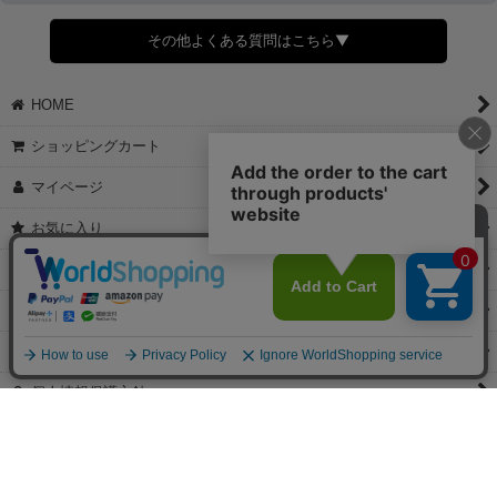
すでに発送手配済みで、変更処理が間に合わない場合はご容赦くだ
さい。
その他よくある質問はこちら▼
◆領収書はご希望頂いた場合のみ発行しております。
【これからご注文する場合】
HOME
STEP2「お届け先・お支払い」ページにて備考欄に下記の記載をお
願いします。
ショッピングカート
①領収書希望
②宛名（空欄は上様は不可）
マイページ
③但し書き（空欄やお品代は不可）
＞詳細は画像をタップ＜
お気に入り
【すでにご注文が完了している場合】
特定商取引法表示
①お電話・メール・LINEにて領収書希望の連絡をお願い致します
②後日、郵送にて領収書を送らせて頂きます。
ご利用案内
【マイページから発行する場合】
お問い合せ
①マイページから購入履歴→購入内容→領収書発行を選択。
②後日、郵送にて領収書を送らせて頂きます。
個人情報保護方針
PCサイト