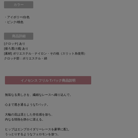
カラー
・アイボリー/白色
・ピンク/桃色
商品詳細
[クロッチ] あり
[後ろ透け感] あり
[素材] ポリエステル・ナイロン・その他（スリット糸使用）
クロッチ部：ポリエステル・綿
イノセンス フリル Tバック商品説明
無垢なる美しさを、繊細なレースへ織り込んで。
心まで透き通るようなTバック。
大輪の花は凛とした存在感を放ち、
内なる情熱を静かに湛える。
ヒップはエンブロイダリーレースを豪華に配し
うっとりするようなフェロモンを放つ。