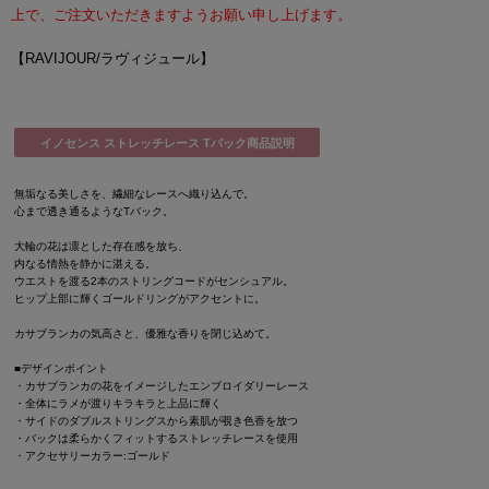
上で、ご注文いただきますようお願い申し上げます。
【RAVIJOUR/ラヴィジュール】
イノセンス ストレッチレース Tバック商品説明
無垢なる美しさを、繊細なレースへ織り込んで。
心まで透き通るようなTバック。
大輪の花は凛とした存在感を放ち、
内なる情熱を静かに湛える。
ウエストを渡る2本のストリングコードがセンシュアル。
ヒップ上部に輝くゴールドリングがアクセントに。
カサブランカの気高さと、優雅な香りを閉じ込めて。
■デザインポイント
・カサブランカの花をイメージしたエンブロイダリーレース
・全体にラメが渡りキラキラと上品に輝く
・サイドのダブルストリングスから素肌が覗き色香を放つ
・バックは柔らかくフィットするストレッチレースを使用
・アクセサリーカラー:ゴールド