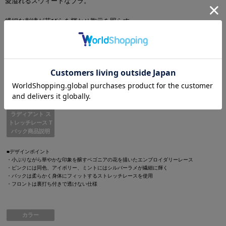
愛溢れるスウィートなブラ。
繊細な刺繍が花びらを輝かせ胸元を照らす。
その光はあなたの微笑みに宿り、魅力をそっと呼び覚ます。
胸元をクロスしたコードとキュートなリボンが
気持ちを高揚させるエッセンスに。
日常にときめきの予感を運ぶランジェリー。
ラディアント ス
トレッチレース T
バック商品説明
■デザインポイント
・小ぶりながら華やかな印象を醸すベゴニアの花を描いたエンブロイダリーレース
・ピンクには同色、アイボリー、ミントにはシルバーラメが繊細に輝く
・バックは柔らかく身体にフィットするストレッチレースを使用
・フロントは裏打ち付きで透けない仕様
カラー