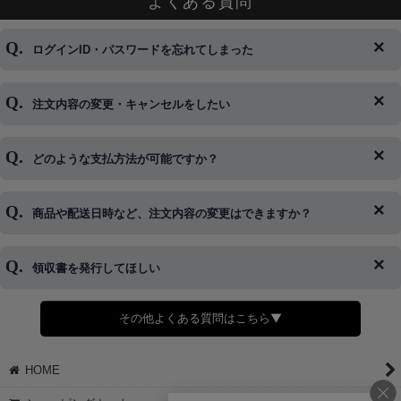
よくある質問
ログインID・パスワードを忘れてしまった
注文内容の変更・キャンセルをしたい
◆下記ページより、ログインIDの変更が可能です。
ログイン情報をお忘れの方はコチラ＞＞
どのような支払方法が可能ですか？
◆即日発送を行なっている関係上、午後以降のご連絡やキャンセル
はご対応できない場合がございます。
ご希望の場合は、お早めにご連絡を頂けますようお願い致します。
商品や配送日時など、注文内容の変更はできますか？
※発送後、発送準備が完了しお手続きが間に合わない場合は変更、
◆代金引換・クレジットカード・携帯キャリア決済・おねだり決
キャンセルをお断りさせて頂くことはがありますのであらかじめご
済・AmazonPayなどがございます。
了承ください。
領収書を発行してほしい
◆商品発送前の変更は承っております。
すでに発送手配済みで、変更処理が間に合わない場合はご容赦くだ
さい。
その他よくある質問はこちら▼
◆領収書はご希望頂いた場合のみ発行しております。
【これからご注文する場合】
HOME
STEP2「お届け先・お支払い」ページにて備考欄に下記の記載をお
願いします。