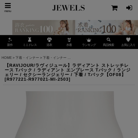
menu
ミニドレス
ランキング
お気に入り
新作
浴衣
水着
商品検索
HOME
>
下着・インナー
>
下着・インナー
>
【RAVIJOUR/ラヴィジュール】ラディアント 
【RAVIJOUR/ラヴィジュール】ラディアント ストレッチレ
ース Tバック / ラディアント エンブレース Tバック / ランジ
ェリー / セクシーランジェリー / 下着 / Tバック【OF08】
[
R977221-R977021-MI-2503
]