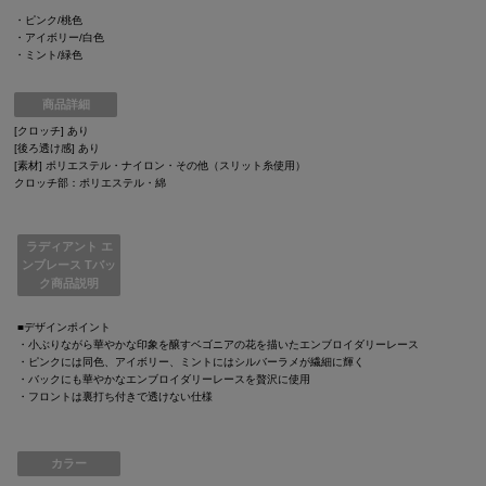
・ピンク/桃色
・アイボリー/白色
・ミント/緑色
商品詳細
[クロッチ] あり
[後ろ透け感] あり
[素材] ポリエステル・ナイロン・その他（スリット糸使用）
クロッチ部：ポリエステル・綿
ラディアント エ
ンブレース Tバッ
ク商品説明
■デザインポイント
・小ぶりながら華やかな印象を醸すベゴニアの花を描いたエンブロイダリーレース
・ピンクには同色、アイボリー、ミントにはシルバーラメが繊細に輝く
・バックにも華やかなエンブロイダリーレースを贅沢に使用
・フロントは裏打ち付きで透けない仕様
カラー