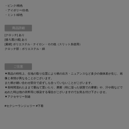
・ピンク/桃色
・アイボリー/白色
・ミント/緑色
商品詳細
[クロッチ] あり
[後ろ透け感] あり
[素材] ポリエステル・ナイロン・その他（スリット糸使用）
クロッチ部：ポリエステル・綿
ご注意
▼商品の特性上、生地の取り位置により柄の出方・ニュアンスなど多少の個体差が生じ、画
像と表情が異なることがございます。
また柄が縫い合わせ部分で必ずしも合っていないことがございます。
▼長時間濡れたままで重ねて置いたり、摩擦（特に湿った状態での摩擦）や、汗や雨などで
ぬれた時は他の衣料等に移染する場合がございますのでお気を付け下さいませ。
▼アクセサリー別途
#セクシーランジェリー #下着