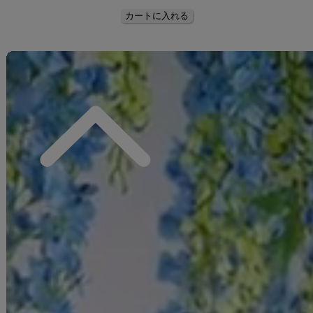
■コーディネートアイテム品番
OBI-g-500-kj-9-NV/HIMO-900-yn-4-GYxGY/HEKO-800-sb-8-DusBL/YA-
1074-kn-BL/GETA-01-kj-2-BL/
#ITEM KEYWORD
#浴衣全商品一覧
#女性(レディース)浴衣一覧
#オリジナル浴衣
#グラデーション
#青/ブルー系
#白/ホワイト系
#はんなり浴衣
#清楚系浴衣
#大人綺麗系
#花柄
#百合