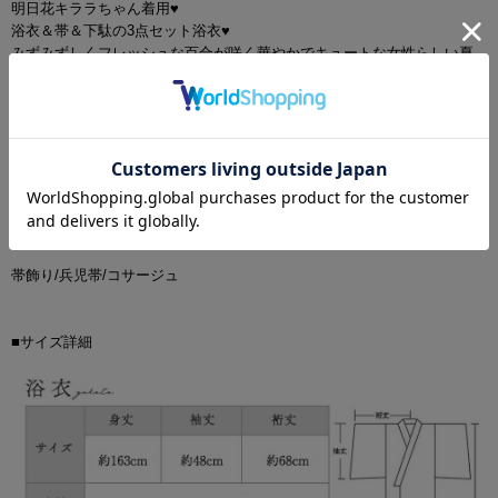
明日花キララちゃん着用♥
浴衣＆帯＆下駄の3点セット浴衣♥
みずみずしくフレッシュな百合が咲く華やかでキュートな女性らしい夏
浴衣。
うっとりするような繊細タッチの水彩デザインに小さい小花をプラスし
て可憐で美しい女性らしさをイメージ。
■基本セット内容
浴衣/帯/下駄
■オプションアイテム
帯飾り/兵児帯/コサージュ
■サイズ詳細