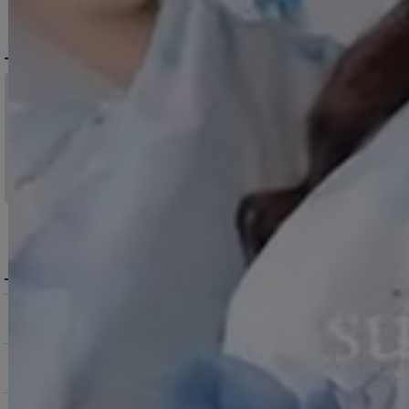
DELIVERY
配送について
税込11,000
送料無料
円以上ご注文で
15:00まで
当日発送
のご注文
※日曜祝日は除く。15時以降は翌営業日発送となります。
＞ 地域別の配達日数目安・詳細はこちら
MENU / GUIDE
メニュー・お買い物ガイド
商品を探す（カテゴリ・検索）
サービス・お知らせ