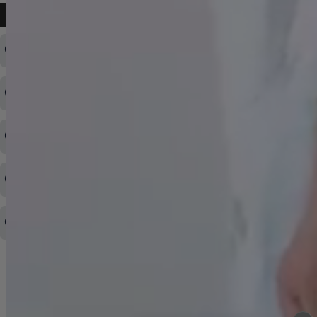
よくある質問
ログインID・パスワードを忘れてしまった
注文内容の変更・キャンセルをしたい
◆下記ページより、ログインIDの変更が可能です。
ログイン情報をお忘れの方はコチラ＞＞
どのような支払方法が可能ですか？
◆即日発送を行なっている関係上、午後以降のご連絡やキャンセル
はご対応できない場合がございます。
ご希望の場合は、お早めにご連絡を頂けますようお願い致します。
商品や配送日時など、注文内容の変更はできますか？
※発送後、発送準備が完了しお手続きが間に合わない場合は変更、
◆代金引換・クレジットカード・携帯キャリア決済・おねだり決
キャンセルをお断りさせて頂くことはがありますのであらかじめご
済・AmazonPayなどがございます。
了承ください。
領収書を発行してほしい
◆商品発送前の変更は承っております。
すでに発送手配済みで、変更処理が間に合わない場合はご容赦くだ
さい。
その他よくある質問はこちら▼
◆領収書はご希望頂いた場合のみ発行しております。
【これからご注文する場合】
HOME
STEP2「お届け先・お支払い」ページにて備考欄に下記の記載をお