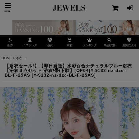
menu
ミニドレス
ランキング
お気に入り
新作
浴衣
水着
商品検索
HOME
>
浴衣
>
【浴衣セール!】【即日発送】水彩百合ナチュラルブルー浴衣 【浴衣３点セット 浴衣/帯/
【浴衣セール!】【即日発送】水彩百合ナチュラルブルー浴衣
【浴衣３点セット 浴衣/帯/下駄】[OF04]Y-9132-nz-dzc-
BL-F-25AS
[
Y-9132-nz-dzc-BL-F-25AS
]