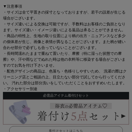
▼注意事項
・サイズは全て平置きの採寸となっておりますが、若干の誤差が生じる
場合がございます。
・サイズ違いによる交換は可能ですが、手数料はお客様のご負担となり
ます。サイズ違い・イメージ違いによる返品は承ることができません。
・商品の特性上、生地の取り位置により柄の出方・ニュアンスなど多少
の個体差が生じ、画像と表情が異なることがございます。また柄が縫い
合わせ部分で必ずしも合っていないことがございます。
・長時間濡れたままで重ねて置いたり、摩擦（特に湿った状態での摩
擦）や、汗や雨などでぬれた時は他の衣料等に移染する場合がございま
すのでお気を付け下さいませ。
・配色デザインの商品は、色落ち・色移りしやすいため、 洗濯の際はク
リーニング店とご相談の上、目立たない部分で試してから行ってくださ
い。 汚れた部分は部分洗いをしていただくことをおすすめいたします。
・アクセサリー別途
必需品アイテム着付けセット
着付けセットはこちら