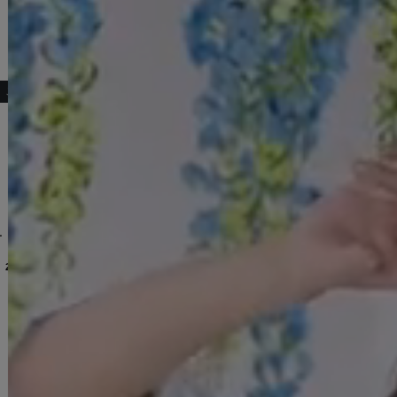
#明日花キララ着用浴衣
こちらもおすすめ♡
帯 単品販売[OF01]
[
YA-1074-kn
]
【即日発送】【帯飾り】浴衣コーデを華やかにする帯飾り単品 飾り帯 紐 [OF01]
[
HEKO-800-sb
[
KSET-001-ok-W
]
[
HIMO-9
]
2,200
円
(税込)
【浴衣セール!】【即日発送】アンティークブルーローズ浴衣 【浴衣３点セット 浴衣/帯/下駄】[OF04/HC03]Y-9204-kj-BL-F-25AS
【即日発送】ロイヤルモーブ牡丹浴衣 【浴衣３点セット 浴衣/帯/下駄】[OF04]Y-9112-nz-dzh-PL-F-25AS
7,920
円
(税込)
16,480
円
(税込)
希望小売価格
:
14,300
円