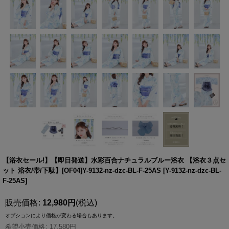
【浴衣セール!】【即日発送】水彩百合ナチュラルブルー浴衣 【浴衣３点セ
ット 浴衣/帯/下駄】[OF04]Y-9132-nz-dzc-BL-F-25AS
[
Y-9132-nz-dzc-BL-
F-25AS
]
販売価格
:
12,980
円
(税込)
オプションにより価格が変わる場合もあります。
希望小売価格
:
17,580
円