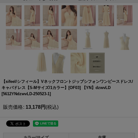
【sifeel/シフィール】Vネックフロントジップシフォンワンピースドレス/
キャバドレス【S-Mサイズ/1カラー】[OF03] 【YN】dzwvLD
[
5612YNdzwvLD-250523-1
]
販売価格
:
13,178
円
(税込)
カラー/サイズ
在庫