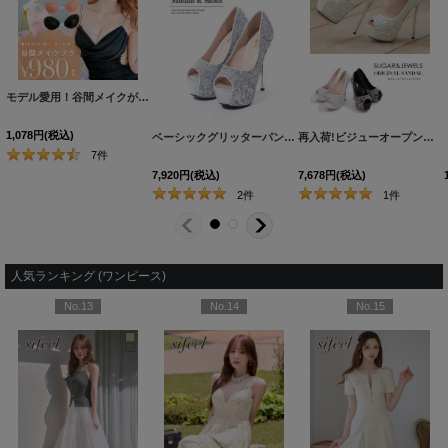
モデル愛用！谷間メイクが実現する激盛りぷるぷる肉厚シリコンブラ[OF08-U]
[
N6024H
1,078
円
(税込)
ベーシックグリッターパンプス/14cmヒール【2カラー/7サイズ】[OF02]
再入荷!ビジューオープントゥプラットフォームパンプス【34-40サイズ/2カラー】[OF02]
7
件
7,920
円
(税込)
7,678
円
(税込)
2
件
1
件
人気ランキング (ワンピース)
No.13
No.14
No.15