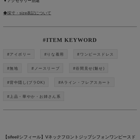
▼アクセサリー別途
◆採寸・size表記について
#ITEM KEYWORD
#アイボリー
#りな着用
#ワンピースドレス
#無地
#ノースリーブ
#谷間見せ(魅せ)
#背中隠し(ブラOK)
#Aライン・フレアスカート
#上品・華やか・お姉さん系