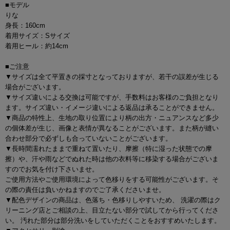
■モデル
りな
身長：160cm
着用サイズ：Sサイズ
着用ヒール：約14cm
■ご注意
▼サイズは全て平置きの採寸となっておりますが、若干の誤差が生じる
場合がございます。
▼サイズ違いによる交換は可能ですが、手数料はお客様のご負担となり
ます。サイズ違い・イメージ違いによる返品は承ることができません。
▼商品の特性上、生地の取り位置により柄の出方・ニュアンスなど多少
の個体差が生じ、画像と表情が異なることがございます。また柄が縫い
合わせ部分で必ずしも合っていないことがございます。
▼長時間濡れたままで重ねて置いたり、摩擦（特に湿った状態での摩
擦）や、汗や雨などでぬれた時は他の衣料等に移染する場合がございま
すのでお気を付け下さいませ。
ご使用方法やご使用環境によって色移りをする可能性がございます。そ
の際の責任は負いかねますのでご了承くださいませ。
▼配色デザインの商品は、色落ち・色移りしやすいため、 洗濯の際はク
リーニング店とご相談の上、目立たない部分で試してから行ってくださ
い。 汚れた部分は部分洗いをしていただくことをおすすめいたします。