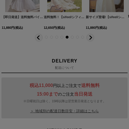
OF04]【FS】
[
5777YNdzwvLD-260313-1
[
5690YNLD-250809-1
【即日発送】送料無料バイカラーシアーミディアムワンピース/キャバドレス【S-Lサイズ/2カラー】[OF01]【SB】dzwuLD
[
6017ozYNdzwvLD-260710-1
]
]
送料無料！【sifeel/シフィール】ドット/シアー/ビジュー/ノースリーブ/アメスリ/ティアード/フレア/ワンピース/ロングドレス/キャバドレス【XS-Lサイズ/1カラー】[OF01]【SB】dzwLD【一部予約商品/8月下旬発送予定】
]
新サイズ登場!【sifeel/シフィール】ツイードミディアムドレス/ジップアップ/パール/フレアスカート/背中隠し/キャバドレス【S-XLサイズ/1カラー】[OF01] 【SB】dzj
11,880
円
(税込)
12,650
円
(税込)
11,880
円
(税込)
DELIVERY
配送について
税込11,000
送料無料
円以上ご注文で
15:00まで
当日発送
のご注文
※日曜祝日は除く。15時以降は翌営業日発送となります。
＞ 地域別の配達日数目安・詳細はこちら