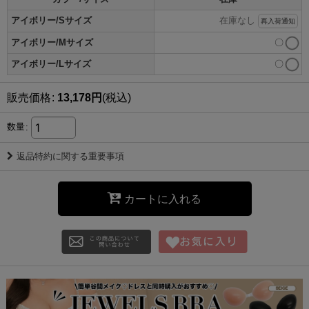
アイボリー/Sサイズ
在庫なし
再入荷通知
アイボリー/Mサイズ
〇
アイボリー/Lサイズ
〇
販売価格
:
13,178
円
(税込)
数量
:
返品特約に関する重要事項
カートに入れる