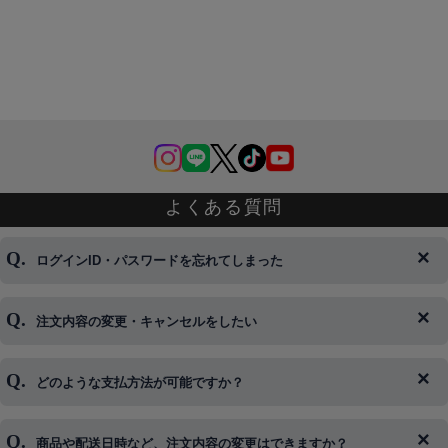
よくある質問
ログインID・パスワードを忘れてしまった
注文内容の変更・キャンセルをしたい
◆下記ページより、ログインIDの変更が可能です。
ログイン情報をお忘れの方はコチラ＞＞
どのような支払方法が可能ですか？
◆即日発送を行なっている関係上、午後以降のご連絡やキャンセル
はご対応できない場合がございます。
ご希望の場合は、お早めにご連絡を頂けますようお願い致します。
商品や配送日時など、注文内容の変更はできますか？
※発送後、発送準備が完了しお手続きが間に合わない場合は変更、