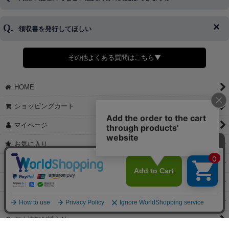
◆代金引換・クレジットカード・携帯キャリア決済・おねだり決
キャンセルをお断りさせて頂くことはがありますのであらかじめご
済・AmazonPayなどがございます。
了承ください。
領収書を発行してほしい
◆商品発送前の変更は承っております。
すでに発送手配済みで、変更処理が間に合わない場合はご容赦くだ
さい。
その他よくある質問はこちら▼
◆領収書はご希望頂いた場合のみ発行しております。
【これからご注文する場合】
HOME
STEP2「お届け先・お支払い」ページにて備考欄に下記の記載をお
願いします。
ショッピングカート
①領収書希望
②宛名（空欄は上様は不可）
マイページ
③但し書き（空欄やお品代は不可）
＞詳細は画像をタップ＜
お気に入り
【すでにご注文が完了している場合】
特定商取引法表示
①お電話・メール・LINEにて領収書希望の連絡をお願い致します
②後日、郵送にて領収書を送らせて頂きます。
ご利用案内
【マイページから発行する場合】
お問い合せ
①マイページから購入履歴→購入内容→領収書発行を選択。
②後日、郵送にて領収書を送らせて頂きます。
個人情報保護方針