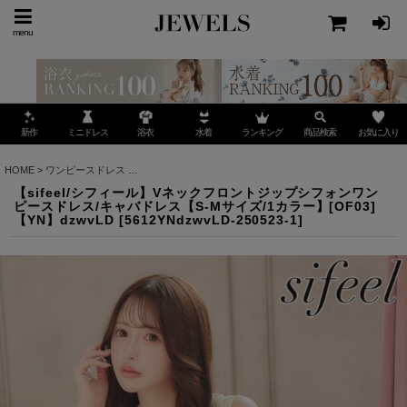
menu
ミニドレス
ランキング
お気に入り
新作
浴衣
水着
商品検索
HOME
>
ワンピースドレス
>
【sifeel/シフィール】Vネックフロントジップシフォンワンピー
【sifeel/シフィール】Vネックフロントジップシフォンワン
ピースドレス/キャバドレス【S-Mサイズ/1カラー】[OF03]
【YN】dzwvLD
[
5612YNdzwvLD-250523-1
]