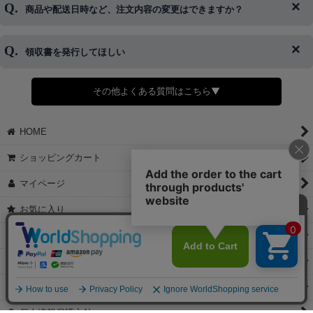
商品や配送日時など、注文内容の変更はできますか？
※発送後、発送準備が完了しお手続きが間に合わない場合は変更、
◆代金引換・クレジットカード・携帯キャリア決済・おねだり決
キャンセルをお断りさせて頂くことはがありますのであらかじめご
済・AmazonPayなどがございます。
了承ください。
領収書を発行してほしい
◆商品発送前の変更は承っております。
すでに発送手配済みで、変更処理が間に合わない場合はご容赦くだ
さい。
その他よくある質問はこちら▼
◆領収書はご希望頂いた場合のみ発行しております。
【これからご注文する場合】
HOME
STEP2「お届け先・お支払い」ページにて備考欄に下記の記載をお
願いします。
ショッピングカート
①領収書希望
②宛名（空欄は上様は不可）
マイページ
③但し書き（空欄やお品代は不可）
＞詳細は画像をタップ＜
お気に入り
【すでにご注文が完了している場合】
特定商取引法表示
①お電話・メール・LINEにて領収書希望の連絡をお願い致します
②後日、郵送にて領収書を送らせて頂きます。
ご利用案内
【マイページから発行する場合】
お問い合せ
①マイページから購入履歴→購入内容→領収書発行を選択。
②後日、郵送にて領収書を送らせて頂きます。
個人情報保護方針