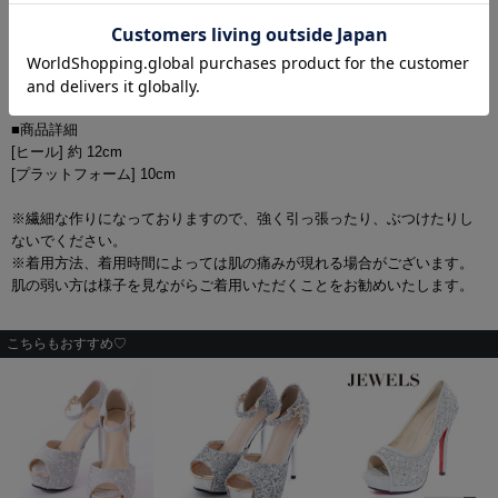
36(23.0cm-23.5cm)
37(23.5cm-24.0cm)
38(24.0cm-24.5cm)
39(24.5cm-25.0cm)
40(25.0cm-25.5cm)
■商品詳細
[ヒール] 約 12cm
[プラットフォーム] 10cm
※繊細な作りになっておりますので、強く引っ張ったり、ぶつけたりし
ないでください。
※着用方法、着用時間によっては肌の痛みが現れる場合がございます。
肌の弱い方は様子を見ながらご着用いただくことをお勧めいたします。
こちらもおすすめ♡