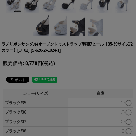
ラメリボンサンダル/オープントゥストラップ/厚底/ヒール【35-39サイズ/2
カラー】[OF02]
[
S-620-241024-1
]
販売価格
:
8,778
円
(税込)
カラー/サイズ
在庫
ブラック/35
〇
ブラック/36
〇
ブラック/37
〇
ブラック/38
〇