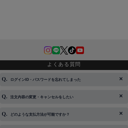
よくある質問
ログインID・パスワードを忘れてしまった
注文内容の変更・キャンセルをしたい
◆下記ページより、ログインIDの変更が可能です。
ログイン情報をお忘れの方はコチラ＞＞
どのような支払方法が可能ですか？
◆即日発送を行なっている関係上、午後以降のご連絡やキャンセル
はご対応できない場合がございます。
ご希望の場合は、お早めにご連絡を頂けますようお願い致します。