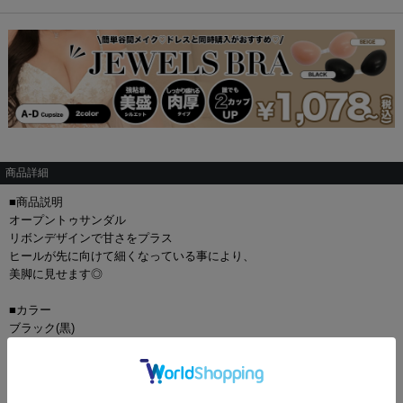
商品詳細
■商品説明
オープントゥサンダル
リボンデザインで甘さをプラス
ヒールが先に向けて細くなっている事により、
美脚に見せます◎
■カラー
ブラック(黒)
シルバー(銀)
■サイズ[cm]
35(22.5cm-23.0cm)