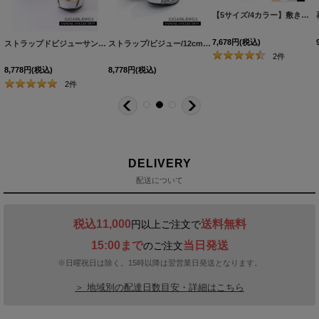
HW-2
]
【5サイズ/4カラー】敷き詰められた輝くストーンが豪華に煌めく♪☆12cmヒールオープントゥパンプス[OF02]
7,678
円
(税込)
[
S3132YN
]
ストラップドビジューサンダル【34-40サイズ/2カラー】[OF02]
ストラップ/ビジュー/12cmヒール/厚底/グリッター/ラメ/サンダル【34-40サイズ/3カラー】[OF02]
[
S3168YN
[
S615
]
]
2
件
8,778
円
(税込)
8,778
円
(税込)
2
件
DELIVERY
配送について
税込11,000
送料無料
円以上ご注文で
15:00まで
当日発送
のご注文
※日曜祝日は除く。15時以降は翌営業日発送となります。
＞ 地域別の配達日数目安・詳細はこちら