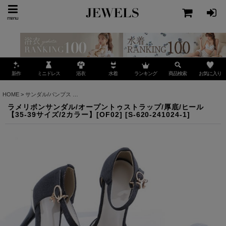
menu
ミニドレス
ランキング
お気に入り
新作
浴衣
水着
商品検索
HOME
>
サンダル/パンプス
>
ラメリボンサンダル/オープントゥストラップ/厚底/ヒール【35-
ラメリボンサンダル/オープントゥストラップ/厚底/ヒール
【35-39サイズ/2カラー】[OF02]
[
S-620-241024-1
]