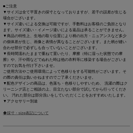
■ご注意
▼サイズは全て平置きの採寸となっておりますが、若干の誤差が生じる
場合がございます。
▼サイズ違いによる交換は可能ですが、手数料はお客様のご負担となり
ます。サイズ違い・イメージ違いによる返品は承ることができません。
▼商品の特性上、生地の取り位置により柄の出方・ニュアンスなど多少
の個体差が生じ、画像と表情が異なることがございます。また柄が縫い
合わせ部分で必ずしも合っていないことがございます。
▼長時間濡れたままで重ねて置いたり、摩擦（特に湿った状態での摩
擦）や、汗や雨などでぬれた時は他の衣料等に移染する場合がございま
すのでお気を付け下さいませ。
ご使用方法やご使用環境によって色移りをする可能性がございます。そ
の際の責任は負いかねますのでご了承くださいませ。
▼配色デザインの商品は、色落ち・色移りしやすいため、 洗濯の際はク
リーニング店とご相談の上、目立たない部分で試してから行ってくださ
い。 汚れた部分は部分洗いをしていただくことをおすすめいたします。
▼アクセサリー別途
◆採寸・size表記について