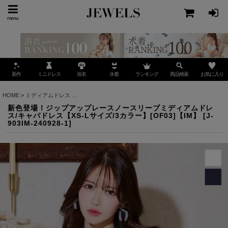
menu
ミニドレス
ランキング
お気に入り
新作
浴衣
水着
商品検索
HOME
>
ミディアムドレス
>
新色登場！ジップアップレースノースリーブミディアムドレス/キャ
新色登場！ジップアップレースノースリーブミディアムドレ
ス/キャバドレス【XS-Lサイズ/3カラー】[OF03]【IM】
[
J-
903IM-240928-1
]