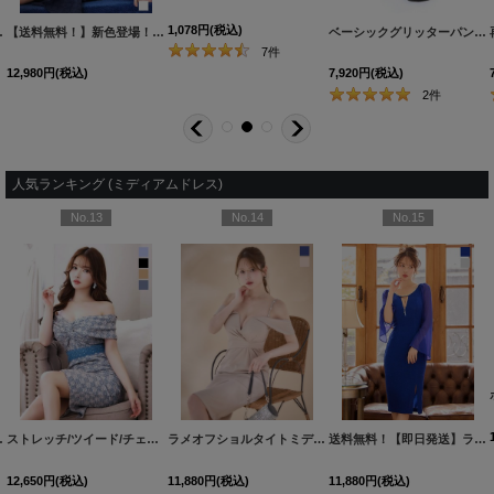
1,078
円
(税込)
ズ/3カラー】[OF03] 【IM】dzw
【送料無料！】新色登場！【sifeel/シフィール】マーメイドワンピースドレス/刺繍レース/ミディアムドレス/キャバドレス/谷間見せ/背中見せ【S-Mサイズ/2カラー】[OF03] 【YN】dzw
[
ベーシックグリッターパンプス/14cmヒール【2カラー/7サイズ】[OF02]
J-
7
件
12,980
円
(税込)
7,920
円
(税込)
2
件
人気ランキング (ミディアムドレス)
No.13
No.14
No.15
58YNdzwsFV-260515-2
】dzwu【一部予約商品/9月上旬発送予定】
[
6025YNdzjgFV-260724-1
]
ストレッチ/ツイード/チェック/オフショルダー/ひざ丈/タイト/ワンピース/ミディアムドレス/キャバドレス【S-Lサイズ/4カラー】[HC02]
[
3395SBdzwFV-260530-1
]
[
5753YNdzyFV-260626-1
ラメオフショルタイトミディアムドレス/キャバドレス【S-Mサイズ/2カラー】[OF03] 【YN】dzwFV
]
[
J90064H-260523-5
]
送料無料！【即日発送】ラメビジューシアースリーブミディアムドレス/キャバドレス【S-Lサイズ/2カラー】[OF01] 【SB】dzwsFV
]
12,650
円
(税込)
11,880
円
(税込)
11,880
円
(税込)