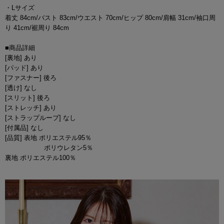
・Lサイズ
着丈 84cm/バスト 83cm/ウエスト 70cm/ヒップ 80cm/肩幅 31cm/袖口周
り 41cm/裾周り 84cm
■商品詳細
[裏地] あり
[パッド] あり
[ファスナー] 後ろ
[透け] なし
[スリット] 後ろ
[ストレッチ] あり
[ストラップループ] なし
[付属品] なし
[品質] 表地 ポリエステル95％
ポリウレタン5％
裏地 ポリエステル100％