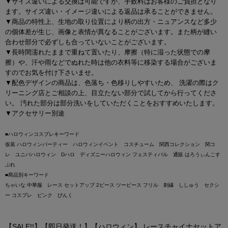
▼サイズ違いによる交換は可能ですが、手数料はお客様のご負担となり
ます。サイズ違い・イメージ違いによる返品は承ることができません。
▼商品の特性上、生地の取り位置により柄の出方・ニュアンスなど多少
の個体差が生じ、画像と表情が異なることがございます。また柄が縫い
合わせ部分で必ずしも合っていないことがございます。
▼長時間濡れたままで重ねて置いたり、摩擦（特に湿った状態での摩
擦）や、汗や雨などでぬれた時は他の衣料等に移染する場合がございま
すのでお気を付け下さいませ。
▼配色デザインの商品は、色落ち・色移りしやすいため、 洗濯の際はク
リーニング店とご相談の上、目立たない部分で試してから行ってくださ
い。 汚れた部分は部分洗いをしていただくことをおすすめいたします。
▼アクセサリー別途
■ハロウィンコスプレキーワード
仮装 ハロウィンパーティー ハロウィンイベント コスチューム 関西コレクション 関コ
レ ユニバハロウィン Dハロ ディズニーハロウィン フェスティバル 通販 はろうぃんこす
ぷれ
■商品別キーワード
ちゃいな 中華服 レース セットアップ 2ピース ツーピース フリル 刺繍 ししゅう セクシ
ー コスプレ ピンク ぴんく