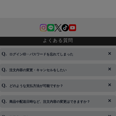
よくある質問
ログインID・パスワードを忘れてしまった
注文内容の変更・キャンセルをしたい
◆下記ページより、ログインIDの変更が可能です。
ログイン情報をお忘れの方はコチラ＞＞
どのような支払方法が可能ですか？
◆即日発送を行なっている関係上、午後以降のご連絡やキャンセル
はご対応できない場合がございます。
ご希望の場合は、お早めにご連絡を頂けますようお願い致します。
商品や配送日時など、注文内容の変更はできますか？
※発送後、発送準備が完了しお手続きが間に合わない場合は変更、
◆代金引換・クレジットカード・携帯キャリア決済・おねだり決
キャンセルをお断りさせて頂くことはがありますのであらかじめご
済・AmazonPayなどがございます。
了承ください。