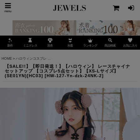
menu
ミニドレス
ランキング
お気に入り
新作
浴衣
水着
商品検索
HOME
>
ハロウィンコスプレ
>
【SALE!!】【即日発送！】【ハロウィン】 レースチャイナセッ
【SALE!!】【即日発送！】【ハロウィン】 レースチャイナ
セットアップ 【コスプレ5点セット】【XS-Lサイズ】
(SE01YN)[HC03]
[
HW-127-Yn-dzk-24NK-2
]