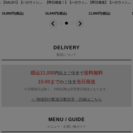
ズ/２カラー】(SE01YN)[HC03]
【SALE!!】【ハロウィン】チャイナレースタイトワンピース 【コスプレ3点セット】 【S-Lサイズ/2カラー】(SE01YN)[HC03]
[
HW-008-YN-dzw-24NK-1
【即日発送！】【ハロウィン】アームウォーマー付きフレアスカートチャイナ 【コスプレ5点セット】 【S-XLサイズ/２カラー】(SE01YN)[HC03]
]
[
HW-04
【即日発送】【ハロウィン】チャイナバニーガール 【コスプレ6点セット】【XS-Mサイズ/3カラー】(SE01YN)[HC03]
10,890
円
(税込)
16,940
円
(税込)
11,990
円
(税込)
DELIVERY
配送について
税込11,000
送料無料
円以上ご注文で
15:00まで
当日発送
のご注文
※日曜祝日は除く。15時以降は翌営業日発送となります。
＞ 地域別の配達日数目安・詳細はこちら
MENU / GUIDE
メニュー・お買い物ガイド