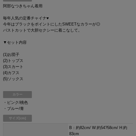
阿部なつきちゃん着用
毎年人気の定番チャイナ♥
今年はブラックをポイントにしたSWEETなカラーが◎
バストカットで大胆セクシーに着こなして。
▼セット内容
(1)お団子
(2)トップス
(3)スカート
(4)カフス
(5)ソックス
カラー
・ピンク/桃色
・ブルー/青
サイズ[cm]
B：約82cm/ W:約54?58cm/ H:約
83cm