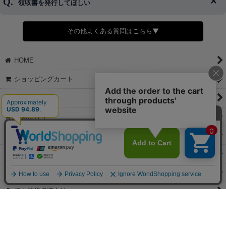
領収書を発行してほしい
◆商品発送前の変更は承っております。
すでに発送手配済みで、変更処理が間に合わない場合はご容赦くだ
さい。
その他よくある質問はこちら▼
◆領収書はご希望頂いた場合のみ発行しております。
【これからご注文する場合】
HOME
STEP2「お届け先・お支払い」ページにて備考欄に下記の記載をお
願いします。
ショッピングカート
①領収書希望
②宛名（空欄は上様は不可）
マイページ
③但し書き（空欄やお品代は不可）
＞詳細は画像をタップ＜
お気に入り
【すでにご注文が完了している場合】
特定商取引法表示
①お電話・メール・LINEにて領収書希望の連絡をお願い致します
②後日、郵送にて領収書を送らせて頂きます。
ご利用案内
【マイページから発行する場合】
お問い合せ
①マイページから購入履歴→購入内容→領収書発行を選択。
②後日、郵送にて領収書を送らせて頂きます。
個人情報保護方針
PCサイト