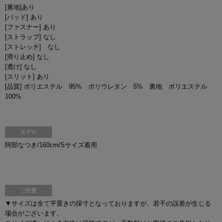
[裏地]あり
[パッド] あり
[ファスナー] あり
[ストラップ] なし
[ストレッチ] なし
[滑り止め] なし
[透け] なし
[スリット] あり
[品質] ポリエステル 95% ポリウレタン 5% 裏地 ポリエステル
100%
モデル
阿部なつき/160cm/Sサイズ着用
ご注意
▼サイズは全て平置きの採寸となっておりますが、若干の誤差が生じる
場合がございます。