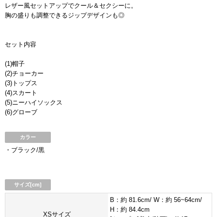
レザー風セットアップでクール＆セクシーに。
胸の盛りも調整できるジップデザインも◎
セット内容
(1)帽子
(2)チョーカー
(3)トップス
(4)スカート
(5)ニーハイソックス
(6)グローブ
カラー
・ブラック/黒
サイズ[cm]
B：約 81.6cm/ W：約 56~64cm/
H：約 84.4cm
XSサイズ