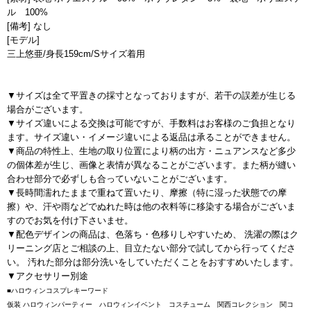
ル 100%
[備考] なし
[モデル]
三上悠亜/身長159cm/Sサイズ着用
▼サイズは全て平置きの採寸となっておりますが、若干の誤差が生じる
場合がございます。
▼サイズ違いによる交換は可能ですが、手数料はお客様のご負担となり
ます。サイズ違い・イメージ違いによる返品は承ることができません。
▼商品の特性上、生地の取り位置により柄の出方・ニュアンスなど多少
の個体差が生じ、画像と表情が異なることがございます。また柄が縫い
合わせ部分で必ずしも合っていないことがございます。
▼長時間濡れたままで重ねて置いたり、摩擦（特に湿った状態での摩
擦）や、汗や雨などでぬれた時は他の衣料等に移染する場合がございま
すのでお気を付け下さいませ。
▼配色デザインの商品は、色落ち・色移りしやすいため、 洗濯の際はク
リーニング店とご相談の上、目立たない部分で試してから行ってくださ
い。 汚れた部分は部分洗いをしていただくことをおすすめいたします。
▼アクセサリー別途
■ハロウィンコスプレキーワード
仮装 ハロウィンパーティー ハロウィンイベント コスチューム 関西コレクション 関コ