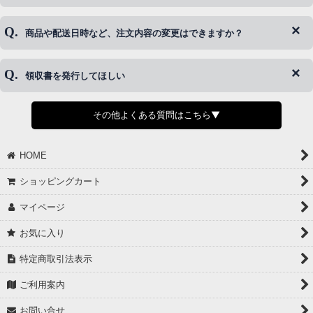
はご対応できない場合がございます。
ご希望の場合は、お早めにご連絡を頂けますようお願い致します。
商品や配送日時など、注文内容の変更はできますか？
※発送後、発送準備が完了しお手続きが間に合わない場合は変更、
◆代金引換・クレジットカード・携帯キャリア決済・おねだり決
キャンセルをお断りさせて頂くことはがありますのであらかじめご
済・AmazonPayなどがございます。
了承ください。
領収書を発行してほしい
◆商品発送前の変更は承っております。
すでに発送手配済みで、変更処理が間に合わない場合はご容赦くだ
さい。
その他よくある質問はこちら▼
◆領収書はご希望頂いた場合のみ発行しております。
【これからご注文する場合】
HOME
STEP2「お届け先・お支払い」ページにて備考欄に下記の記載をお
願いします。
ショッピングカート
①領収書希望
②宛名（空欄は上様は不可）
マイページ
③但し書き（空欄やお品代は不可）
＞詳細は画像をタップ＜
お気に入り
【すでにご注文が完了している場合】
特定商取引法表示
①お電話・メール・LINEにて領収書希望の連絡をお願い致します
②後日、郵送にて領収書を送らせて頂きます。
ご利用案内
【マイページから発行する場合】
お問い合せ