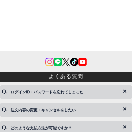
よくある質問
ログインID・パスワードを忘れてしまった
注文内容の変更・キャンセルをしたい
◆下記ページより、ログインIDの変更が可能です。
ログイン情報をお忘れの方はコチラ＞＞
どのような支払方法が可能ですか？
◆即日発送を行なっている関係上、午後以降のご連絡やキャンセル