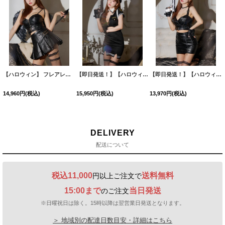
【ハロウィン】 フレアレザーデビルセットアップ 【コスプレ8点セット】【XS-Lサイズ/1カラー】[HC03-H]三上悠亜着用
【即日発送！】【ハロウィン】半袖ポリスタイトワンピース 【コスプレ5点セット】【XS-XLサイズ】[HC03-Bg]三上悠亜着用
【即日発送！】【ハロウィン】レザーポリスセットアップコスプレ【コスプレ7点セット】【XS-M/1カラー】[HC03-Bsv]三上悠亜着用
14,960
円
(税込)
15,950
円
(税込)
13,970
円
(税込)
DELIVERY
配送について
税込11,000
送料無料
円以上ご注文で
15:00まで
当日発送
のご注文
※日曜祝日は除く。15時以降は翌営業日発送となります。
＞ 地域別の配達日数目安・詳細はこちら