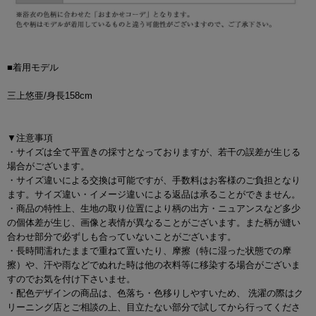
■着用モデル
三上悠亜/身長158cm
▼注意事項
・サイズは全て平置きの採寸となっておりますが、若干の誤差が生じる
場合がございます。
・サイズ違いによる交換は可能ですが、手数料はお客様のご負担となり
ます。サイズ違い・イメージ違いによる返品は承ることができません。
・商品の特性上、生地の取り位置により柄の出方・ニュアンスなど多少
の個体差が生じ、画像と表情が異なることがございます。また柄が縫い
合わせ部分で必ずしも合っていないことがございます。
・長時間濡れたままで重ねて置いたり、摩擦（特に湿った状態での摩
擦）や、汗や雨などでぬれた時は他の衣料等に移染する場合がございま
すのでお気を付け下さいませ。
・配色デザインの商品は、色落ち・色移りしやすいため、 洗濯の際はク
リーニング店とご相談の上、目立たない部分で試してから行ってくださ