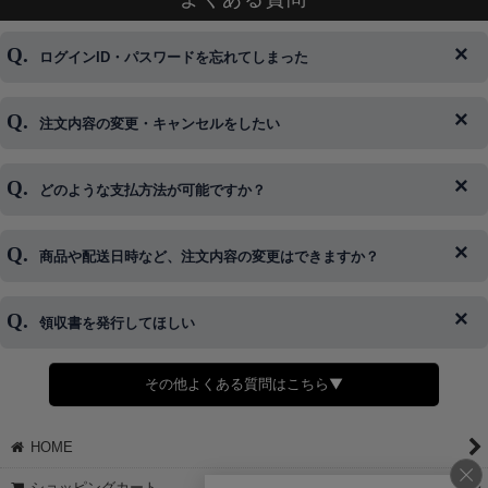
ログインID・パスワードを忘れてしまった
注文内容の変更・キャンセルをしたい
◆下記ページより、ログインIDの変更が可能です。
ログイン情報をお忘れの方はコチラ＞＞
どのような支払方法が可能ですか？
◆即日発送を行なっている関係上、午後以降のご連絡やキャンセル
はご対応できない場合がございます。
ご希望の場合は、お早めにご連絡を頂けますようお願い致します。
商品や配送日時など、注文内容の変更はできますか？
※発送後、発送準備が完了しお手続きが間に合わない場合は変更、
◆代金引換・クレジットカード・携帯キャリア決済・おねだり決
キャンセルをお断りさせて頂くことはがありますのであらかじめご
済・AmazonPayなどがございます。
了承ください。
領収書を発行してほしい
◆商品発送前の変更は承っております。
すでに発送手配済みで、変更処理が間に合わない場合はご容赦くだ
さい。
その他よくある質問はこちら▼
◆領収書はご希望頂いた場合のみ発行しております。
【これからご注文する場合】
HOME
STEP2「お届け先・お支払い」ページにて備考欄に下記の記載をお
願いします。
ショッピングカート