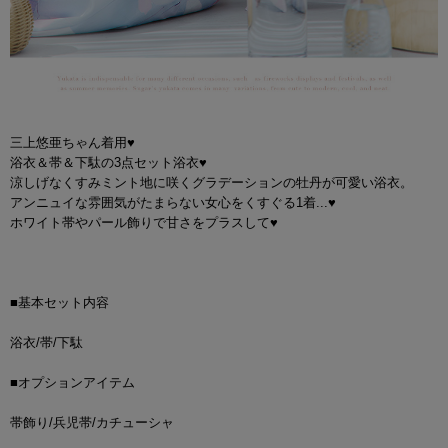
三上悠亜ちゃん着用♥
浴衣＆帯＆下駄の3点セット浴衣♥
涼しげなくすみミント地に咲くグラデーションの牡丹が可愛い浴衣。
アンニュイな雰囲気がたまらない女心をくすぐる1着...♥
ホワイト帯やパール飾りで甘さをプラスして♥
■基本セット内容
浴衣/帯/下駄
■オプションアイテム
帯飾り/兵児帯/カチューシャ