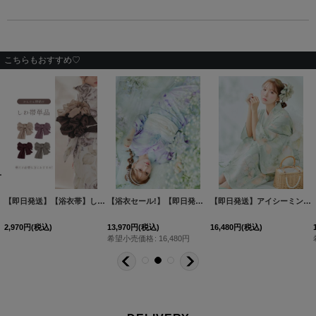
こちらもおすすめ♡
01-ok-W
]
[
HEKO-800-sb
]
【浴衣セール!】【即日発送】ニュアンスフラワーミント牡丹浴衣 【浴衣３点セット 浴衣/帯/下駄】[OF04/HC03]三上悠亜着用
[
OBI-siwa-300-all
【即日発送】アイシーミントフラワー浴衣 【浴衣３点セット 浴衣/帯/下駄】[OF04]三上悠亜着用
]
【浴衣セール!】【即日発送】クラシカルローズブルー浴衣 【浴衣３点セット 浴衣/帯/下駄】[FB02]三上悠亜着用
16,480
円
(税込)
13,970
円
(税込)
16,480
円
(税込)
80
円
希望小売価格
:
16,480
円