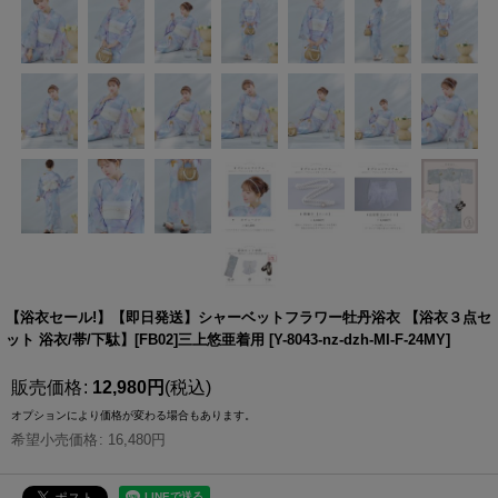
【浴衣セール!】【即日発送】シャーベットフラワー牡丹浴衣 【浴衣３点セ
ット 浴衣/帯/下駄】[FB02]三上悠亜着用
[
Y-8043-nz-dzh-MI-F-24MY
]
販売価格
:
12,980
円
(税込)
オプションにより価格が変わる場合もあります。
希望小売価格
:
16,480
円