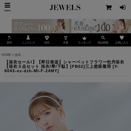
menu
ミニドレス
ランキング
お気に入り
新作
浴衣
水着
商品検索
HOME
>
浴衣
>
【浴衣セール!】【即日発送】シャーベットフラワー牡丹浴衣 【浴衣３点セット
【浴衣セール!】【即日発送】シャーベットフラワー牡丹浴衣
【浴衣３点セット 浴衣/帯/下駄】[FB02]三上悠亜着用
[
Y-
8043-nz-dzh-MI-F-24MY
]